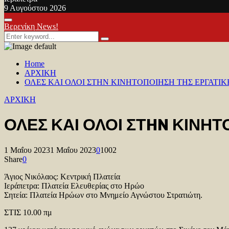
9 Αυγούστου 2026
Facebook
Twitter
Youtube
Primary
Βερενίκη News!
Menu
Search
Search
for:
Home
ΑΡΧΙΚΗ
ΟΛΕΣ ΚΑΙ ΟΛΟΙ ΣΤHN ΚΙΝΗΤΟΠΟΙΗΣH ΤΗΣ ΕΡΓΑΤΙ
ΑΡΧΙΚΗ
ΟΛΕΣ ΚΑΙ ΟΛΟΙ ΣΤHN ΚΙΝΗ
1 Μαΐου 2023
1 Μαΐου 2023
0
1002
Share
0
Άγιος Νικόλαος: Κεντρική Πλατεία
Ιεράπετρα: Πλατεία Ελευθερίας στο Ηρώο
Σητεία: Πλατεία Ηρώων στο Μνημείο Αγνώστου Στρατιώτη.
ΣΤΙΣ 10.00 πμ