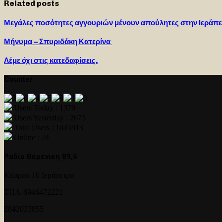
Related posts
Μεγάλες ποσότητες αγγουριών μένουν απούλητες στην Ιεράπετρ
Μήνυμα – Σπυριδάκη Κατερίνα
Λέμε όχι στις κατεδαφίσεις.
Counter
Users Today : 1379
Users Yesterday : 2673
Total Users : 1045913
Online : 24
Ραδιο Βερενικη 89,5
Κύπρου 10 Ιεράπετρα
ΤΗΛ-6946472221
2842023855