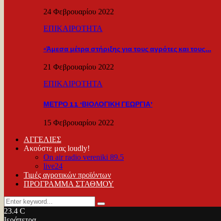
24 Φεβρουαρίου 2022
ΕΠΙΚΑΙΡΟΤΗΤΑ
«Άμεσα μέτρα στήριξης για τους αγρότες και τους…
21 Φεβρουαρίου 2022
ΕΠΙΚΑΙΡΟΤΗΤΑ
ΜΕΤΡΟ 11 ‘ΒΙΟΛΟΓΙΚΗ ΓΕΩΡΓΙΑ’
15 Φεβρουαρίου 2022
ΑΓΓΕΛΙΕΣ
Ακούστε μας loudly!
On air radio vereniki 89.5
live24
Τιμές αγροτικών προϊόντων
ΠΡΟΓΡΑΜΜΑ ΣΤΑΘΜΟΥ
Search
Search
for:
23.4
C
Ιεράπετρα