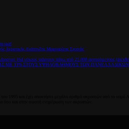
πετρα!
γός Αγροτικής Ανάπτυξης Μαργαρίτης Σχοινάς
λάχιστον 164 νεκροί, ψάχνουν πάνω από 21.000 αγνοούμενους (pics&v
ΡΑΣ ΜΕ 33% ΣΤΟΥΣ ΥΨΗΛΟΒΑΘΜΟΥΣ ΤΩΝ ΠΑΝΕΛΛΑΔΙΚΩ
του 1995 και έχει αποκτήσει μεγάλο αριθμό ακροατών από το νομό Λ
ία όσο και στην σωστή ενημέρωση των ακροατών.