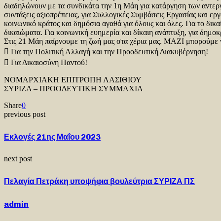
διαδηλώνουν με τα συνδικάτα την 1η Μάη για κατάργηση των αντεργ
συντάξεις αξιοπρέπειας, για Συλλογικές Συμβάσεις Εργασίας και ερ
κοινωνικό κράτος και δημόσια αγαθά για όλους και όλες. Για το δικ
δικαιώματα. Για κοινωνική ευημερία και δίκαιη ανάπτυξη, για δημοκ
Στις 21 Μάη παίρνουμε τη ζωή μας στα χέρια μας. ΜΑΖΙ μπορούμε 
 Για την Πολιτική Αλλαγή και την Προοδευτική Διακυβέρνηση!
 Για Δικαιοσύνη Παντού!
ΝΟΜΑΡΧΙΑΚΗ ΕΠΙΤΡΟΠΗ ΛΑΣΙΘΙΟΥ
ΣΥΡΙΖΑ – ΠΡΟΟΔΕΥΤΙΚΗ ΣΥΜΜΑΧΙΑ
Share
0
previous post
Εκλογές 21ης Μαΐου 2023
next post
Πελαγία Πετράκη υποψήφια βουλεύτρια ΣΥΡΙΖΑ ΠΣ
admin