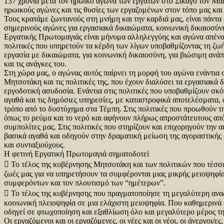
137 χρόνια μετά τον ηρωικό αγώνα των εργατών στο Σικάγο τον Μάη
ηρωικούς αγώνες και τις θυσίες των εργαζομένων στον τόπο μας και 
Τους κρατάμε ζωντανούς στη μνήμη και την καρδιά μας, είναι πάντα 
σημερινούς αγώνες για εργασιακά δικαιώματα, κοινωνική δικαιοσύν
Εργατικής Πρωτομαγιάς είναι μήνυμα αλληλεγγύης και αγώνα απέναν
πολιτικές που υπηρετούν τα κέρδη των λίγων υποβαθμίζοντας τη ζω
εργασία με δικαιώματα, για κοινωνική δικαιοσύνη, για βιώσιμη ανά
και τις ανάγκες του.
Στη χώρα μας, ο αγώνας αυτός παίρνει τη μορφή του αγώνα ενάντια
Μητσοτάκη και τις πολιτικές της, που έχουν διαλύσει τα εργασιακά 
εργοδοτική ασυδοσία. Ενάντια στις πολιτικές που υποβαθμίζουν σκό
αγαθά και τις δημόσιες υπηρεσίες, με καταστροφικά αποτελέσματα, 
τρόπο από το δυστύχημα στα Τέμπη. Στις πολιτικές που προωθούν τ
όπως το ρεύμα και το νερό και αφήνουν πλήρως απροστάτευτους από 
συμπολίτες μας. Στις πολιτικές που στηρίζουν και επιχορηγούν την 
βασικά αγαθά και οδηγούν στην δραματική μείωση της αγοραστικής
και συνταξιούχους.
Η φετινή Εργατική Πρωτομαγιά σηματοδοτεί
 Το τέλος της κυβέρνησης Μητσοτάκη και των πολιτικών που τέσσε
ζωές μας για να υπηρετήσουν τα συμφέρονται μιας μικρής μειοψηφί
συμφερόντων και τον πλουτισμό των “ημέτερων”.
 Το τέλος της κυβέρνησης που πραγματοποίησε τη μεγαλύτερη ανα
κοινωνική πλειοψηφία σε μια ελάχιστη μειοψηφία. Που καθημερινά α
οδηγεί σε φτωχοποίηση και εξαθλίωση όλο και μεγαλύτερο μέρος τη
Οι εργαζόμενοι και οι εργαζόμενες, οι νέες και οι νέοι, οι άνεργοι/ες