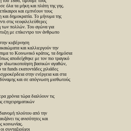
 του 1886, τιμούμε τους
σε όλα τα μήκη και πλάτη της γης.
επίκαιροι και εμπνέουν τους
η και δημοκρατία. Το μήνυμα της
τι στις νεοφιλελεύθερες
ή των πολλών. Του αγώνα για
πτυξη με επίκεντρο τον άνθρωπο
 στην κυβέρνηση
δικαιώματα και καλλιεργούν την
πιμα το Κοινωνικό κράτος, τα δημόσια
όπως αποδείχθηκε με τον πιο τραγικό
ην ιδιωτικοποίηση βασικών αγαθών,
τα funds εκατοντάδες χιλιάδες
αισχροκέρδεια στην ενέργεια και στα
 δύναμης και σε απόγνωση μισθωτούς
ρα χρόνια τώρα διαλύουν τις
ας επιχειρηματικών
διανομή πλούτου από την
υξάνει τις ανισότητες και
ς κοινωνίας.
, οι συνταξιούχοι