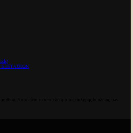
ids)
Ν ΕΞΕΤΑΣΕΩΝ
ασιθίου. Αυτό είναι το αποτέλεσμα της σκληρής δουλειάς των