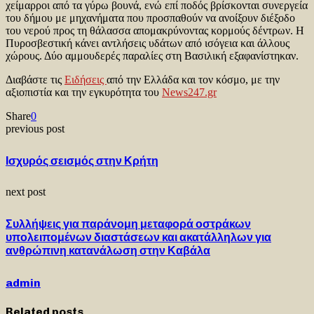
χείμαρροι από τα γύρω βουνά, ενώ επί ποδός βρίσκονται συνεργεία
του δήμου με μηχανήματα που προσπαθούν να ανοίξουν διέξοδο
του νερού προς τη θάλασσα απομακρύνοντας κορμούς δέντρων. Η
Πυροσβεστική κάνει αντλήσεις υδάτων από ισόγεια και άλλους
χώρους. Δύο αμμουδερές παραλίες στη Βασιλική εξαφανίστηκαν.
Διαβάστε τις
Ειδήσεις
από την Ελλάδα και τον κόσμο, με την
αξιοπιστία και την εγκυρότητα του
News247.gr
Share
0
previous post
Ισχυρός σεισμός στην Κρήτη
next post
Συλλήψεις για παράνομη μεταφορά οστράκων
υπολειπομένων διαστάσεων και ακατάλληλων για
ανθρώπινη κατανάλωση στην Καβάλα
admin
Related posts