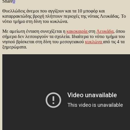
Share
0
Θυελλώδεις άνεμοι που αγγίζουν και τα 10 μποφόρ και
καταρρακτώδης βροχή πλήττουν περιοχές της νότιας Λευκάδας. Το
νότιο τμήμα στη δίνη του κυκλώνα.
Με αμείωτη ένταση συνεχίζεται η
κακοκαιρία
στη
Λευκάδα
, όπου
σήμερα δεν λειτουργούν τα σχολεία. Ιδιαίτερα το νότιο τμήμα του
νησιού βρίσκεται στη δίνη του μεσογειακού
κυκλώνα
από τις 4 τα
ξημερώματα.