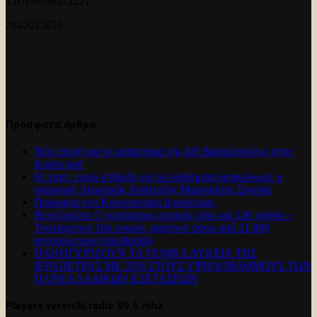
ΤΗΛ-6946472221
2842023855
Πρόσφατα άρθρα
Νέα εποχή για το καταστημα της ΑΒ Βασιλόπουλος στην
Ιεράπετρα!
61 εκατ. ευρώ στήριξη για τα λιπάσματα ανακοίνωσε ο
υπουργός Αγροτικής Ανάπτυξης Μαργαρίτης Σχοινάς
Πυρκαγια στο Κουτσουναρι Ιεραπετρας.
Βενεζουέλα: Ο χειρότερος σεισμός εδώ και 126 χρόνια –
Τουλάχιστον 164 νεκροί, ψάχνουν πάνω από 21.000
αγνοούμενους (pics&vids)
ΠΑΝΗΓΥΡΊΖΟΥΝ ΤΑ ΓΕΝΙΚΑ ΛΥΚΕΙΑ ΤΗΣ
ΙΕΡΑΠΕΤΡΑΣ ΜΕ 33% ΣΤΟΥΣ ΥΨΗΛΟΒΑΘΜΟΥΣ ΤΩΝ
ΠΑΝΕΛΛΑΔΙΚΩΝ ΕΞΕΤΑΣΕΩΝ
Players vereniki radio 89.5 mhz