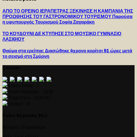
ΑΠΟ ΤΟ ΟΡΕΙΝΟ ΙΕΡΑΠΕΤΡΑΣ ΞΕΚΙΝΗΣΕ Η ΚΑΜΠΑΝΙΑ ΤΗΣ
ΠΡΟΩΘΗΣΗΣ ΤΟΥ ΓΑΣΤΡΟΝΟΜΙΚΟΥ ΤΟΥΡΙΣΜΟΥ Παρούσα
η υφυπουργός Τουρισμού Σοφία Ζαχαράκη
ΤΟ ΚΟΥΔΟΥΝΙ ΔΕ ΚΤΥΠΗΣΕ ΣΤΟ ΜΟΥΣΙΚΟ ΓΥΜΝΑΣΙΟ
ΛΑΣΙΘΙΟΥ
Θαύμα στα ερείπια: Διασώθηκε 4χρονο κορίτσι 91 ώρες μετά
το σεισμό στη Σμύρνη
Counter
Users Today : 7
Users Yesterday : 2430
Total Users : 1036767
Online : 19
Ραδιο Βερενικη 89,5
Κύπρου 10 Ιεράπετρα