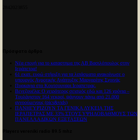
2842023855
Πρόσφατα άρθρα
Νέα εποχή για το καταστημα της ΑΒ Βασιλόπουλος στην
Ιεράπετρα!
61 εκατ. ευρώ στήριξη για τα λιπάσματα ανακοίνωσε ο
υπουργός Αγροτικής Ανάπτυξης Μαργαρίτης Σχοινάς
Πυρκαγια στο Κουτσουναρι Ιεραπετρας.
Βενεζουέλα: Ο χειρότερος σεισμός εδώ και 126 χρόνια –
Τουλάχιστον 164 νεκροί, ψάχνουν πάνω από 21.000
αγνοούμενους (pics&vids)
ΠΑΝΗΓΥΡΊΖΟΥΝ ΤΑ ΓΕΝΙΚΑ ΛΥΚΕΙΑ ΤΗΣ
ΙΕΡΑΠΕΤΡΑΣ ΜΕ 33% ΣΤΟΥΣ ΥΨΗΛΟΒΑΘΜΟΥΣ ΤΩΝ
ΠΑΝΕΛΛΑΔΙΚΩΝ ΕΞΕΤΑΣΕΩΝ
Players vereniki radio 89.5 mhz