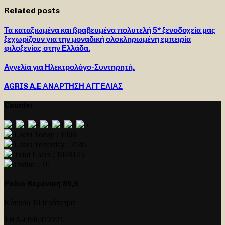
Related posts
Τα καταξιωμένα και βραβευμένα πολυτελή 5* ξενοδοχεία μας
ξεχωρίζουν για την μοναδική ολοκληρωμένη εμπειρία
φιλοξενίας στην Ελλάδα.
Αγγελία για Ηλεκτρολόγο-Συντηρητή.
AGRIS A.E ΑΝΑΡΤΗΣΗ ΑΓΓΕΛΙΑΣ
Counter
Users Today : 1066
Users Yesterday : 2545
Total Users : 1048145
Online : 16
Ραδιο Βερενικη 89,5
Κύπρου 10 Ιεράπετρα
ΤΗΛ-6946472221