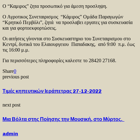
Ο “Καμιρος” ζητα προσωπικό για άμεση προσληψη.
Ο Αγροτικος Συνεταιρισμος “Κάμιρος” Ομάδα Παραγωγών
“Κρητικό Περβόλι”, ζητά να προσλαβει εργατες για συσκευασία
και για φορτοεκφορτώσεις.
Οι αιτήσεις γίνονται στο Συσκευαστηριο του Συνεταιρισμου στο
Κεντρί, δυτικά του Ελαιουργειου Παπαδακης, από 9:00 π.μ. έως
τις 16:00 μ.μ.
Για περισσότερες πληροφορίες καλεστε το 28420 27168.
Share
0
previous post
Τιμές κηπευτικών Ιεράπετρας 27-12-2022
next post
Μια Βόλτα στης Ποίησης την Μουσική, στο Μύρτος.
admin