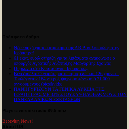
Πρόσφατα άρθρα
Νέα εποχή για το καταστημα της ΑΒ Βασιλόπουλος στην
Ιεράπετρα!
61 εκατ. ευρώ στήριξη για τα λιπάσματα ανακοίνωσε ο
υπουργός Αγροτικής Ανάπτυξης Μαργαρίτης Σχοινάς
Πυρκαγια στο Κουτσουναρι Ιεραπετρας.
Βενεζουέλα: Ο χειρότερος σεισμός εδώ και 126 χρόνια –
Τουλάχιστον 164 νεκροί, ψάχνουν πάνω από 21.000
αγνοούμενους (pics&vids)
ΠΑΝΗΓΥΡΊΖΟΥΝ ΤΑ ΓΕΝΙΚΑ ΛΥΚΕΙΑ ΤΗΣ
ΙΕΡΑΠΕΤΡΑΣ ΜΕ 33% ΣΤΟΥΣ ΥΨΗΛΟΒΑΘΜΟΥΣ ΤΩΝ
ΠΑΝΕΛΛΑΔΙΚΩΝ ΕΞΕΤΑΣΕΩΝ
Players vereniki radio 89.5 mhz
Βερενίκη News!
About US