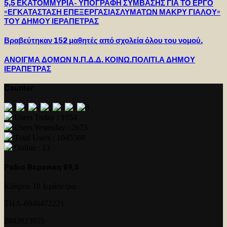
5,5 ΕΚΑΤΟΜΜΥΡΙΑ- ΥΠΟΓΡΑΦΗ ΣΥΜΒΑΣΗΣ ΓΙΑ ΤΟ ΕΡΓΟ
«ΕΓΚΑΤΑΣΤΑΣΗ ΕΠΕΞΕΡΓΑΣΙΑΣΛΥΜΑΤΩΝ ΜΑΚΡΥ ΓΙΑΛΟΥ»
ΤΟΥ ΔΗΜΟΥ ΙΕΡΑΠΕΤΡΑΣ
Βραβεύτηκαν 152 μαθητές από σχολεία όλου του νομού.
ΑΝΟΙΓΜΑ ΔΟΜΩΝ Ν.Π.Δ.Δ. ΚΟΙΝΩ.ΠΟΛΙΤΙ.Α ΔΗΜΟΥ
ΙΕΡΑΠΕΤΡΑΣ
Counter
Users Today : 1054
Users Yesterday : 2673
Total Users : 1045588
Online : 23
Ραδιο Βερενικη 89,5
Κύπρου 10 Ιεράπετρα
ΤΗΛ-6946472221
2842023855