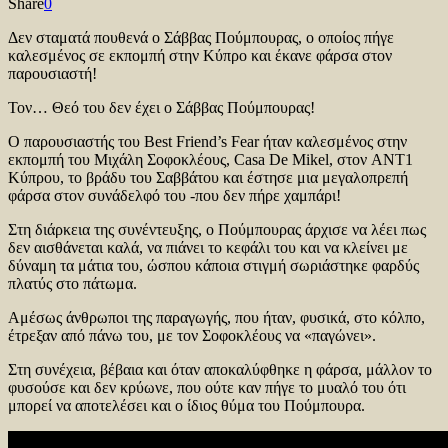
Share
0
Δεν σταματά πουθενά ο Σάββας Πούμπουρας, ο οποίος πήγε
καλεσμένος σε εκπομπή στην Κύπρο και έκανε φάρσα στον
παρουσιαστή!
Τον… Θεό του δεν έχει ο Σάββας Πούμπουρας!
Ο παρουσιαστής του Best Friend’s Fear ήταν καλεσμένος στην
εκπομπή του Μιχάλη Σοφοκλέους, Casa De Mikel, στον ANT1
Κύπρου, το βράδυ του Σαββάτου και έστησε μια μεγαλοπρεπή
φάρσα στον συνάδελφό του -που δεν πήρε χαμπάρι!
Στη διάρκεια της συνέντευξης, ο Πούμπουρας άρχισε να λέει πως
δεν αισθάνεται καλά, να πιάνει το κεφάλι του και να κλείνει με
δύναμη τα μάτια του, ώσπου κάποια στιγμή σωριάστηκε φαρδύς
πλατύς στο πάτωμα.
Αμέσως άνθρωποι της παραγωγής, που ήταν, φυσικά, στο κόλπο,
έτρεξαν από πάνω του, με τον Σοφοκλέους να «παγώνει».
Στη συνέχεια, βέβαια και όταν αποκαλύφθηκε η φάρσα, μάλλον το
φυσούσε και δεν κρύωνε, που ούτε καν πήγε το μυαλό του ότι
μπορεί να αποτελέσει και ο ίδιος θύμα του Πούμπουρα.