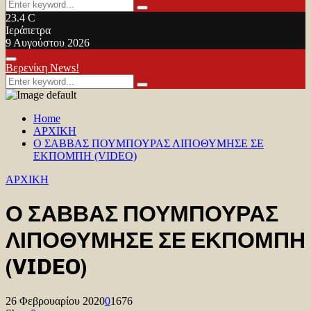
Search
Search
for:
23.4
C
Ιεράπετρα
9 Αυγούστου 2026
Facebook
Twitter
Youtube
Primary
Βερενίκη News!
Menu
Search
Search
for:
Home
ΑΡΧΙΚΗ
Ο ΣΑΒΒΑΣ ΠΟΥΜΠΟΥΡΑΣ ΛΙΠΟΘΥΜΗΣΕ ΣΕ
ΕΚΠΟΜΠΗ (VIDEO)
ΑΡΧΙΚΗ
Ο ΣΑΒΒΑΣ ΠΟΥΜΠΟΥΡΑΣ
ΛΙΠΟΘΥΜΗΣΕ ΣΕ ΕΚΠΟΜΠΗ
(VIDEO)
26 Φεβρουαρίου 2020
0
1676