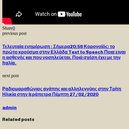
Share
0
previous post
Τελευταία ενημέρωση : Σήμερα20:59 Κορονοϊός: το
πρώτο κρούσμα στην Ελλάδα Text to Speech Ποια ειναι
η ασθενής και που νοσηλεύεται. Ποιά σχέση έχει με την
Ιταλία.
next post
Ραδιομαραθώνιος αγάπης και αλληλεγγύης στην Τρίτη
Ηλικία στην Ιεράπετρα Πέμπτη 27/02/2020
admin
Related posts