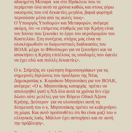
αδικημένη Μεσαρά και στο Ηράκλειο που το
περίμεναν όλα αυτά τα χρόνια καθώς και στους γύρω
οικισμούς που επί δεκαετίες μεγάλα, βαριά φορτηγά
περνούσαν μέσα από τις αυλές τους».
Ο Υπουργός Υποδομών και Μεταφορών, ανέφερε
ακόμη, ότι «ο επόμενος σταθμός για την Κρήτη είναι
τον Ιούνιο που ξεκινάει το έργο του αεροδρομίου του
Καστελίου. Στη συνέχεια, στόχος μας είναι να
ολοκληρωθούν οι διαγωνιστικές διαδικασίες του
ΒΟΑΚ μέχρι το Φθινόπωρο για να ξεκινήσει και να
αποκτήσει η Κρήτη επιτέλους τις υποδομές που όφειλε
να έχει εδώ και πολλές δεκαετίες».
Ο κ. Σπίρτζης σε ερώτηση δημοσιογράφων για τις
σημερινές δηλώσεις του προέδρου της Νέας
Δημοκρατίας κ. Κυριάκου Μητσοτάκη για τον ΒΟΑΚ,
ανέφερε: «Ο κ. Μητσοτάκης καταρχάς πρέπει να
απολογηθεί γιατί η ΝΔ όλα αυτά τα χρόνια δεν είχε
δώσει ούτε μελέτες για τον Βόρειο Οδικό Άξονα
Κρήτης. Δεύτερον για να υλοποιήσει αυτή τη
δέσμευσή του ο κ. Μητσοτάκης πρέπει να κυβερνήσει
τη χώρα. Και αυτό προϋποθέτει ότι θα είναι μαζί του ο
ελληνικός λαός. Μάλλον έχει αστοχήσει και σε αυτή
την πρόβλεψη».