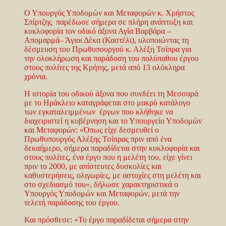
Ο Υπουργός Υποδομών και Μεταφορών κ. Χρήστος
Σπίρτζης παρέδωσε σήμερα σε πλήρη ανάπτυξη και
κυκλοφορία τον οδικό άξονα Αγία Βαρβάρα –
Απομαρμά– Άγιοι Δέκα (Καστέλι), υλοποιώντας τη
δέσμευση του Πρωθυπουργού κ. Αλέξη Τσίπρα για
την ολοκλήρωση και παράδοση του πολύπαθου έργου
στους πολίτες της Κρήτης, μετά από 13 ολόκληρα
χρόνια.
Η ιστορία του οδικού άξονα που συνδέει τη Μεσσαρά
με το Ηράκλειο καταγράφεται στο μακρύ κατάλογο
των εγκαταλειμμένων έργων που κλήθηκε να
διαχειριστεί η κυβέρνηση και το Υπουργείο Υποδομών
και Μεταφορών: «Όπως είχε δεσμευθεί ο
Πρωθυπουργός Αλέξης Τσίπρας πριν από ένα
δεκαήμερο, σήμερα παραδίδεται στην κυκλοφορία και
στους πολίτες, ένα έργ
o
που η μελέτη του, είχε γίνει
πριν το 2000, με απίστευτες δυσκολίες και
καθυστερήσεις, ολιγωρίες, με αστοχίες στη μελέτη και
στο σχεδιασμό του», δήλωσε χαρακτηριστικά ο
Υπουργός Υποδομών και Μεταφορών, μετά την
τελετή παράδοσης του έργου.
Και πρόσθεσε: «Το έργο παραδίδεται σήμερα στην