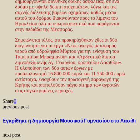
δημιουργούνται συνθήκες οδικής ασφάλειας, σε ένα
δρόμο με υψηλό δείκτη ατυχημάτων, λόγω και της
συχνής διέλευσης βαρέων οχημάτων, καθώς μέσω
αυτού του δρόμου διακινούνταν προς το λιμένα του
Ηρακλείου όλα τα οπωροκηπευτικά που παράγονται
στην πεδιάδα της Μεσσαράς.
Σημειώνεται τέλος, ότι προκηρύχθηκαν χθες οι δύο
διαγωνισμοί για τα έργα «Νέος αγωγός μεταφοράς
νερού από υδροληψία Μύρτου για την ενίσχυση του
Ταμιευτήρα Μπραμιανού» και «Αρδευτικά δίκτυα
λιμνοδεξαμενής Αγ. Γεωργίου, οροπεδίου Λασιθίου».
Η υλοποίηση των δύο αυτών έργων με
προϋπολογισμό 16.800.000 ευρώ και 11.550.000 ευρώ
αντίστοιχα, ενισχύουν την πρωτογενή παραγωγή της
Κρήτης και αποτελούσαν πάγιο αίτημα των αγροτών
στις συγκεκριμένες περιοχές.
Share
0
previous post
Εγκρίθηκε η δημιουργία Μουσικού Γυμνασίου στο Λασίθι
next post