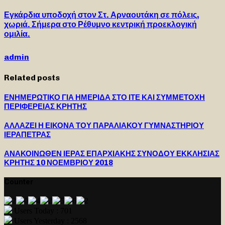
Εγκάρδια υποδοχή στον Στ. Αρναουτάκη σε πόλεις,
χωριά. Σήμερα στο Ρέθυμνο κεντρική προεκλογική
ομιλία.
admin
Related posts
ΕΝΗΜΕΡΩΤΙΚΟ ΓΙΑ ΗΜΕΡΙΔΑ ΣΤΟ ΙΤΕ ΚΑΙ ΣΥΜΜΕΤΟΧΗ
ΠΕΡΙΦΕΡΕΙΑΣ ΚΡΗΤΗΣ
ΑΛΛΑΖΕΙ Η ΕΙΚΟΝΑ ΤΟΥ ΠΑΡΑΛΙΑΚΟΥ ΓΥΜΝΑΣΤΗΡΙΟΥ
ΙΕΡΑΠΕΤΡΑΣ
ΑΝΑΚΟΙΝΩΘΕΝ ΙΕΡΑΣ ΕΠΑΡΧΙΑΚΗΣ ΣΥΝΟΔΟΥ ΕΚΚΛΗΣΙΑΣ
ΚΡΗΤΗΣ 10 ΝΟΕΜΒΡΙΟΥ 2018
Counter
Users Today : 701
Users Yesterday : 2568