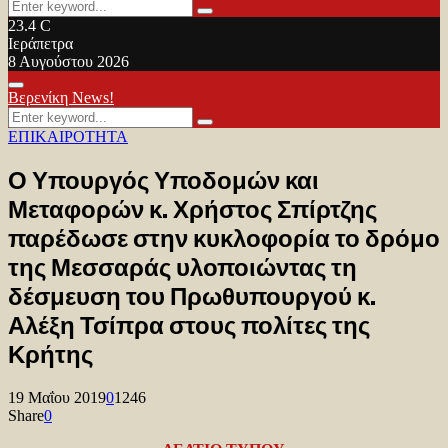
Search
Search
for:
23.4
C
Ιεράπετρα
8 Αυγούστου 2026
Facebook
Twitter
Youtube
Primary
Βερενίκη News!
Menu
Search
Search
for:
ΕΠΙΚΑΙΡΟΤΗΤΑ
Ο Υπουργός Υποδομών και
Μεταφορών κ. Χρήστος Σπίρτζης
παρέδωσε στην κυκλοφορία το δρόμο
της Μεσσαράς υλοποιώντας τη
δέσμευση του Πρωθυπουργού κ.
Αλέξη Τσίπρα στους πολίτες της
Κρήτης
19 Μαΐου 2019
0
1246
Share
0