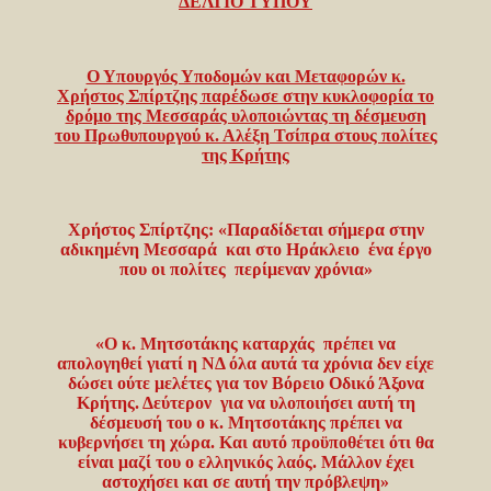
ΔΕΛΤΙΟ ΤΥΠΟΥ
Ο Υπουργός Υποδομών και Μεταφορών κ.
Χρήστος Σπίρτζης παρέδωσε στην κυκλοφορία το
δρόμο της Μεσσαράς υλοποιώντας τη δέσμευση
του Πρωθυπουργού κ. Αλέξη Τσίπρα στους πολίτες
της Κρήτης
Χρήστος Σπίρτζης: «Παραδίδεται σήμερα στην
αδικημένη Μεσσαρά και στο Ηράκλειο ένα έργο
που οι πολίτες περίμεναν χρόνια»
«
Ο κ. Μητσοτάκης καταρχάς πρέπει να
απολογηθεί γιατί η ΝΔ όλα αυτά τα χρόνια δεν είχε
δώσει ούτε μελέτες για τον Βόρειο Οδικό Άξονα
Κρήτης. Δεύτερον για να υλοποιήσει αυτή τη
δέσμευσή του ο κ. Μητσοτάκης πρέπει να
κυβερνήσει τη χώρα. Και αυτό προϋποθέτει ότι θα
είναι μαζί του ο ελληνικός λαός. Μάλλον έχει
αστοχήσει και σε αυτή την πρόβλεψη»