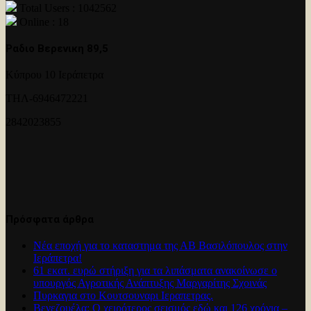
Total Users : 1042562
Online : 18
Ραδιο Βερενικη 89,5
Κύπρου 10 Ιεράπετρα
ΤΗΛ-6946472221
2842023855
Πρόσφατα άρθρα
Νέα εποχή για το καταστημα της ΑΒ Βασιλόπουλος στην
Ιεράπετρα!
61 εκατ. ευρώ στήριξη για τα λιπάσματα ανακοίνωσε ο
υπουργός Αγροτικής Ανάπτυξης Μαργαρίτης Σχοινάς
Πυρκαγια στο Κουτσουναρι Ιεραπετρας.
Βενεζουέλα: Ο χειρότερος σεισμός εδώ και 126 χρόνια –