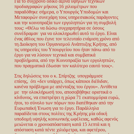
Για το σύγχρονο οδικό άξονα υψηλών τεχνικών
προδιαγραφών μήκους 16 χιλιομέτρων που
παραδόθηκε σήμερα, ο Υπουργός Υποδομών και
Μεταφορών συνεχάρη τους υπηρεσιακούς παράγοντες
και την κοινοπραξία των εργοληπτών για τη συμβολή
τους: «Θέλω να δώσω συγχαρητήρια σε όσους
συνέδραμαν για να ολοκληρωθεί αυτό το έργο. Είναι
ένας άθλος που έγινε τον τελευταίο ενάμιση χρόνο από
τη Διοίκηση του Οργανισμού Ανάπτυξης Κρήτης, από
τις υπηρεσίες του Υπουργείου που ήταν πάνω από το
έργο για να λύσουν τεχνικά και συμβατικά
προβλήματα, από την Κοινοπραξία των εργοληπτών,
που πραγματικά έδωσαν τον καλύτερο εαυτό τους».
Στις δηλώσεις του ο κ. Σπίρτζης υπογράμμισε
επίσης, ότι «δεν υπάρχει, όπως κάποιοι διέδιδαν,
κανένα πρόβλημα με απένταξης του έργου». Αντίθετα
με την ολοκλήρωσή του, αποσοβήθηκε οριστικά ο
κίνδυνος, να επιστρέψει η χώρα 71 εκατομμύρια ευρώ,
ήτοι, το σύνολο των πόρων που διατέθηκαν από την
Ευρωπαϊκή Ένωση για το έργο. Παράλληλα
παραδίδεται στους πολίτες της Κρήτης μία οδική
υποδομή υψηλής κοινωνικής ωφέλειας, καθώς αφενός
μειώνεται ο χρονοαπόασταση κατά 15 λεπτά και η
απόσταση κατά πέντε χιλιόμετρα, και αφετέρου,