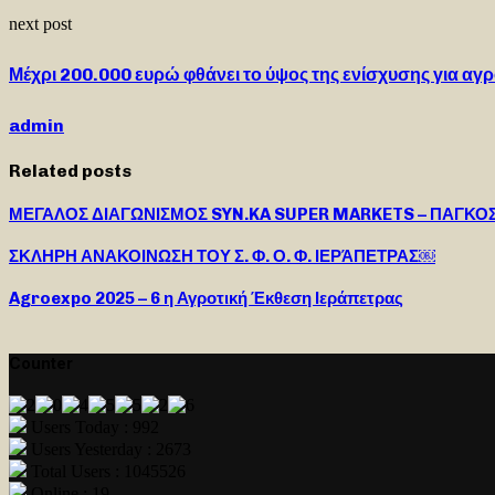
next post
Μέχρι 200.000 ευρώ φθάνει το ύψος της ενίσχυσης για α
admin
Related posts
ΜΕΓΑΛΟΣ ΔΙΑΓΩΝΙΣΜΟΣ SYN.KA SUPER MARKETS – ΠΑΓΚΟ
ΣΚΛΗΡΗ ΑΝΑΚΟΙΝΩΣΗ ΤΟΥ Σ. Φ. Ο. Φ. ΙΕΡΆΠΕΤΡΑΣ￼
Agroexpo 2025 – 6 η Αγροτική Έκθεση Ιεράπετρας
Counter
Users Today : 992
Users Yesterday : 2673
Total Users : 1045526
Online : 19