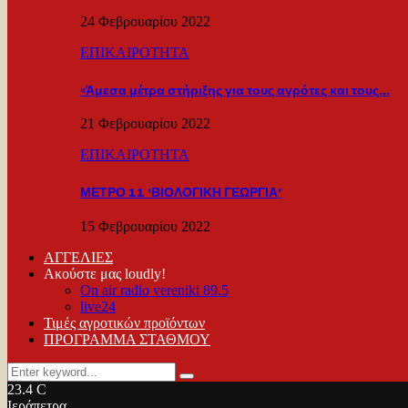
24 Φεβρουαρίου 2022
ΕΠΙΚΑΙΡΟΤΗΤΑ
«Άμεσα μέτρα στήριξης για τους αγρότες και τους…
21 Φεβρουαρίου 2022
ΕΠΙΚΑΙΡΟΤΗΤΑ
ΜΕΤΡΟ 11 ‘ΒΙΟΛΟΓΙΚΗ ΓΕΩΡΓΙΑ’
15 Φεβρουαρίου 2022
ΑΓΓΕΛΙΕΣ
Ακούστε μας loudly!
On air radio vereniki 89.5
live24
Τιμές αγροτικών προϊόντων
ΠΡΟΓΡΑΜΜΑ ΣΤΑΘΜΟΥ
Search
Search
for:
23.4
C
Ιεράπετρα