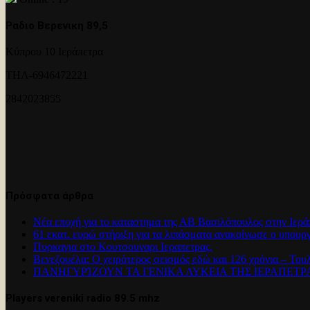
Ραδιο Βερενικη 89,5
Κύπρου 10 Ιεράπετρα
ΤΗΛ-6946472221
2842023855
Πρόσφατα άρθρα
Νέα εποχή για το καταστημα της ΑΒ Βασιλόπουλος στην Ιερά
61 εκατ. ευρώ στήριξη για τα λιπάσματα ανακοίνωσε ο υπουρ
Πυρκαγια στο Κουτσουναρι Ιεραπετρας.
Βενεζουέλα: Ο χειρότερος σεισμός εδώ και 126 χρόνια – Του
ΠΑΝΗΓΥΡΊΖΟΥΝ ΤΑ ΓΕΝΙΚΑ ΛΥΚΕΙΑ ΤΗΣ ΙΕΡΑΠΕΤ
Players vereniki radio 89.5 mhz