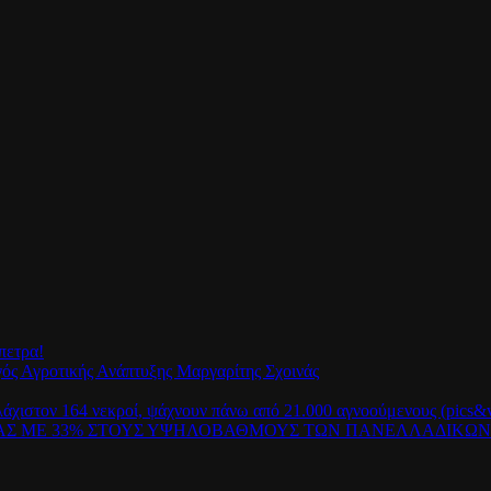
πετρα!
γός Αγροτικής Ανάπτυξης Μαργαρίτης Σχοινάς
λάχιστον 164 νεκροί, ψάχνουν πάνω από 21.000 αγνοούμενους (pics&v
ΡΑΣ ΜΕ 33% ΣΤΟΥΣ ΥΨΗΛΟΒΑΘΜΟΥΣ ΤΩΝ ΠΑΝΕΛΛΑΔΙΚΩ