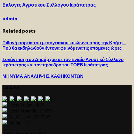
Εκλογές Αγροτικού Συλλόγου Ιεράπετρας
admin
Related posts
Πιθανή πορεία του μεσογειακού κυκλώνα προς την Κρήτη –
Πού θα εκδηλωθούν έντονα φαινόμενα τις επόμενες ώρες
Συνάντηση του Δημάρχου με τον Ενιαίο Αγροτικό Σύλλογο
Ιεράπετρας και τον πρόεδρο του ΤΟΕΒ Ιεράπετρας
ΜΗΝΥΜΑ ΑΝΑΛΗΨΗΣ ΚΑΘΗΚΟΝΤΩΝ
Counter
Users Today : 449
Users Yesterday : 2430
Total Users : 1037209
Online : 19