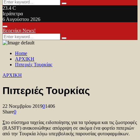
Search
Search
for:
23.4
C
Ιεράπετρα
6 Αυγούστου 2026
Facebook
Twitter
Youtube
Primary
Βερενίκη News!
Menu
Search
Search
for:
Home
ΑΡΧΙΚΗ
Πιπεριές Τουρκίας
ΑΡΧΙΚΗ
Πιπεριές Τουρκίας
22 Νοεμβρίου 2019
0
1406
Share
0
Σ
το σύστημα ταχείας ειδοποίησης για τα τρόφιμα και τις ζωοτροφές
(RASFF) ανακοινώθηκε απόρριψη σε ακόμα ένα φορτίο πιπεριών
από την Τουρκία λόγω υπερβολικής παρουσίας φυτοφαρμάκων.