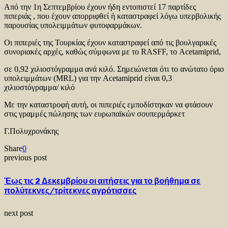
Από την 1η Σεπτεμβρίου έχουν ήδη εντοπιστεί 17 παρτίδες
πιπεριάς , που έχουν απορριφθεί ή καταστραφεί λόγω υπερβολικής
παρουσίας υπολειμμάτων φυτοφαρμάκων.
Οι πιπεριές της Τουρκίας έχουν καταστραφεί από τις βουλγαρικές
συνοριακές αρχές, καθώς σύμφωνα με το RASFF, το Acetamiprid,
σε 0,92 χιλιοστόγραμμα ανά κιλό. Σημειώνεται ότι το ανώτατο όριο
υπολειμμάτων (MRL) για την Acetamiprid είναι 0,3
χιλιοστόγραμμα/ κιλό
Με την καταστροφή αυτή, οι πιπεριές εμποδίστηκαν να φτάσουν
στις γραμμές πώλησης των ευρωπαϊκών σουπερμάρκετ
Γ.Πολυχρονάκης
Share
0
previous post
Έως τις 2 Δεκεμβρίου οι αιτήσεις για το βοήθημα σε
πολύτεκνες/τρίτεκνες αγρότισσες
next post