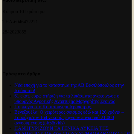
Ραδιο Βερενικη 89,5
Κύπρου 10 Ιεράπετρα
ΤΗΛ-6946472221
2842023855
Πρόσφατα άρθρα
Νέα εποχή για το καταστημα της ΑΒ Βασιλόπουλος στην
Ιεράπετρα!
61 εκατ. ευρώ στήριξη για τα λιπάσματα ανακοίνωσε ο
υπουργός Αγροτικής Ανάπτυξης Μαργαρίτης Σχοινάς
Πυρκαγια στο Κουτσουναρι Ιεραπετρας.
Βενεζουέλα: Ο χειρότερος σεισμός εδώ και 126 χρόνια –
Τουλάχιστον 164 νεκροί, ψάχνουν πάνω από 21.000
αγνοούμενους (pics&vids)
ΠΑΝΗΓΥΡΊΖΟΥΝ ΤΑ ΓΕΝΙΚΑ ΛΥΚΕΙΑ ΤΗΣ
ΙΕΡΑΠΕΤΡΑΣ ΜΕ 33% ΣΤΟΥΣ ΥΨΗΛΟΒΑΘΜΟΥΣ ΤΩΝ