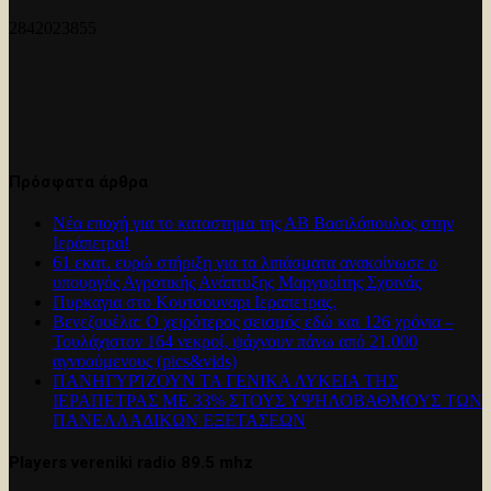
2842023855
Πρόσφατα άρθρα
Νέα εποχή για το καταστημα της ΑΒ Βασιλόπουλος στην
Ιεράπετρα!
61 εκατ. ευρώ στήριξη για τα λιπάσματα ανακοίνωσε ο
υπουργός Αγροτικής Ανάπτυξης Μαργαρίτης Σχοινάς
Πυρκαγια στο Κουτσουναρι Ιεραπετρας.
Βενεζουέλα: Ο χειρότερος σεισμός εδώ και 126 χρόνια –
Τουλάχιστον 164 νεκροί, ψάχνουν πάνω από 21.000
αγνοούμενους (pics&vids)
ΠΑΝΗΓΥΡΊΖΟΥΝ ΤΑ ΓΕΝΙΚΑ ΛΥΚΕΙΑ ΤΗΣ
ΙΕΡΑΠΕΤΡΑΣ ΜΕ 33% ΣΤΟΥΣ ΥΨΗΛΟΒΑΘΜΟΥΣ ΤΩΝ
ΠΑΝΕΛΛΑΔΙΚΩΝ ΕΞΕΤΑΣΕΩΝ
Players vereniki radio 89.5 mhz