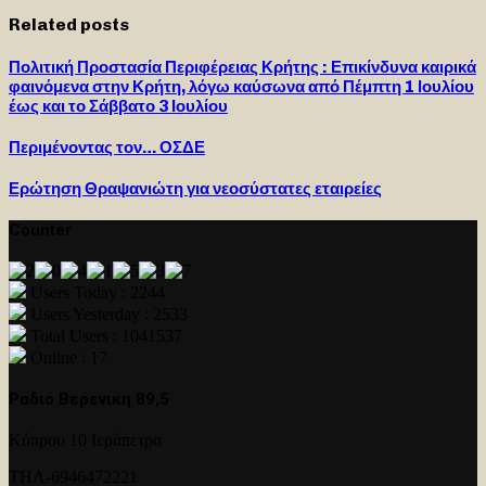
Related posts
Πολιτική Προστασία Περιφέρειας Κρήτης : Επικίνδυνα καιρικά
φαινόμενα στην Κρήτη, λόγω καύσωνα από Πέμπτη 1 Ιουλίου
έως και το Σάββατο 3 Ιουλίου
Περιμένοντας τον… ΟΣΔΕ
Ερώτηση Θραψανιώτη για νεοσύστατες εταιρείες
Counter
Users Today : 2244
Users Yesterday : 2533
Total Users : 1041537
Online : 17
Ραδιο Βερενικη 89,5
Κύπρου 10 Ιεράπετρα
ΤΗΛ-6946472221