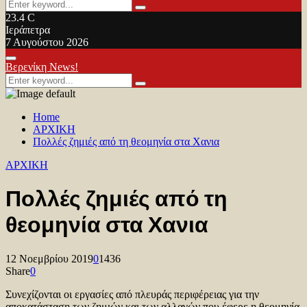
Search
Search
for:
23.4
C
Ιεράπετρα
7 Αυγούστου 2026
Facebook
Twitter
Youtube
Primary
Βερενίκη News!
Menu
Search
Search
for:
Home
ΑΡΧΙΚΗ
Πολλές ζημιές από τη θεομηνία στα Χανια
ΑΡΧΙΚΗ
Πολλές ζημιές από τη
θεομηνία στα Χανια
12 Νοεμβρίου 2019
0
1436
Share
0
Συνεχίζονται οι εργασίες από πλευράς περιφέρειας για την
αποκατάσταση των ζημιών και των αλλαγών που έφερε η θεομηνία