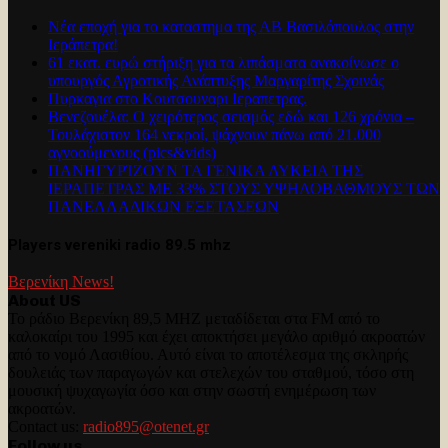
Νέα εποχή για το καταστημα της ΑΒ Βασιλόπουλος στην
Ιεράπετρα!
61 εκατ. ευρώ στήριξη για τα λιπάσματα ανακοίνωσε ο
υπουργός Αγροτικής Ανάπτυξης Μαργαρίτης Σχοινάς
Πυρκαγια στο Κουτσουναρι Ιεραπετρας.
Βενεζουέλα: Ο χειρότερος σεισμός εδώ και 126 χρόνια –
Τουλάχιστον 164 νεκροί, ψάχνουν πάνω από 21.000
αγνοούμενους (pics&vids)
ΠΑΝΗΓΥΡΊΖΟΥΝ ΤΑ ΓΕΝΙΚΑ ΛΥΚΕΙΑ ΤΗΣ
ΙΕΡΑΠΕΤΡΑΣ ΜΕ 33% ΣΤΟΥΣ ΥΨΗΛΟΒΑΘΜΟΥΣ ΤΩΝ
ΠΑΝΕΛΛΑΔΙΚΩΝ ΕΞΕΤΑΣΕΩΝ
Players vereniki radio 89.5 mhz
Βερενίκη News!
About US
Το ράδιο Βερενίκη 89,5 MHZ μεταδίδεται στα FM από το
καλοκαίρι του 1995 και έχει αποκτήσει μεγάλο αριθμό ακροατών
από το νομό Λασιθίου. Αυτό είναι το αποτέλεσμα της σκληρής
δουλειάς των παραγωγών και στελεχών του σταθμού, τόσο στη
μουσική ψυχαγωγία όσο και στην σωστή ενημέρωση των
ακροατών.
Contact us:
radio895@otenet.gr
Follow us