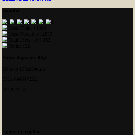
Counter
Users Today : 1859
Users Yesterday : 2533
Total Users : 1041152
Online : 22
Ραδιο Βερενικη 89,5
Κύπρου 10 Ιεράπετρα
ΤΗΛ-6946472221
2842023855
Πρόσφατα άρθρα