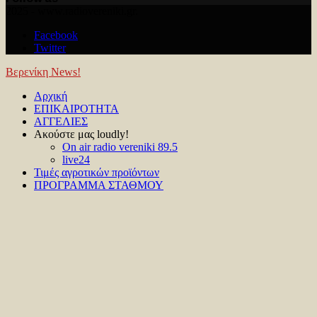
Facebook
Twitter
Youtube
2025 - www.radiovereniki.gr.
Facebook
Twitter
Βερενίκη News!
Facebook
Twitter
Youtube
Αρχική
ΕΠΙΚΑΙΡΟΤΗΤΑ
ΑΓΓΕΛΙΕΣ
Ακούστε μας loudly!
On air radio vereniki 89.5
live24
Τιμές αγροτικών προϊόντων
ΠΡΟΓΡΑΜΜΑ ΣΤΑΘΜΟΥ