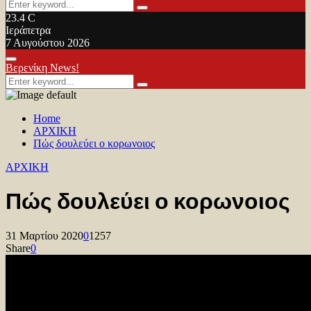
Search
Search
for:
23.4
C
Ιεράπετρα
7 Αυγούστου 2026
Facebook
Twitter
Youtube
Primary
Βερενίκη News!
Menu
Search
Search
for:
Home
ΑΡΧΙΚΗ
Πώς δουλεύει ο κορωνοιος
ΑΡΧΙΚΗ
Πώς δουλεύει ο κορωνοιος
31 Μαρτίου 2020
0
1257
Share
0