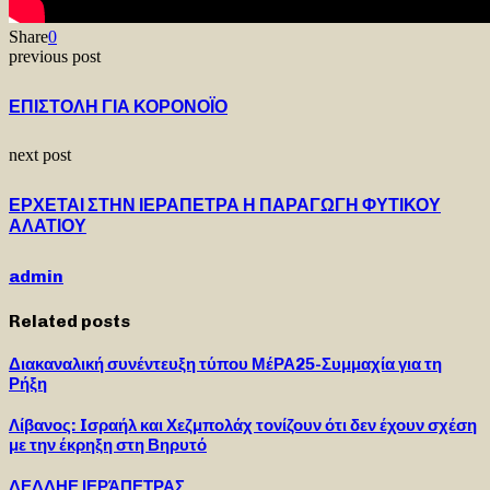
Share
0
previous post
ΕΠΙΣΤΟΛΗ ΓΙΑ ΚΟΡΟΝΟΪΟ
next post
ΕΡΧΕΤΑΙ ΣΤΗΝ ΙΕΡΑΠΕΤΡΑ Η ΠΑΡΑΓΩΓΗ ΦΥΤΙΚΟΥ
ΑΛΑΤΙΟΥ
admin
Related posts
Διακαναλική συνέντευξη τύπου ΜέΡΑ25-Συμμαχία για τη
Ρήξη
Λίβανος: Iσραήλ και Χεζμπολάχ τονίζουν ότι δεν έχουν σχέση
με την έκρηξη στη Βηρυτό
ΔΕΔΔΗΕ ΙΕΡΆΠΕΤΡΑΣ