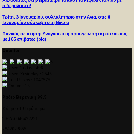
Αλλοδαπός στην Ιεράπετρα έσπασε το κεφάλι ντόπιου με
σιδερολοστό!
Τρίτη, 3 Ιανουαρίου, συλλαλητήριο στην Αγιά, στις 8
Ιανουαρίου σύσκεψη στη Νίκαια
Πανικός σε πτήση: Αναγκαστική προσγείωση αεροσκάφους
με 165 επιβάτες (pic)
Counter
Users Today : 496
Users Yesterday : 2545
Total Users : 1047575
Online : 13
Ραδιο Βερενικη 89,5
Κύπρου 10 Ιεράπετρα
ΤΗΛ-6946472221
2842023855