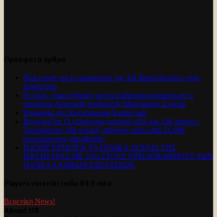
Πρόσφατα άρθρα
Νέα εποχή για το καταστημα της ΑΒ Βασιλόπουλος στην
Ιεράπετρα!
61 εκατ. ευρώ στήριξη για τα λιπάσματα ανακοίνωσε ο
υπουργός Αγροτικής Ανάπτυξης Μαργαρίτης Σχοινάς
Πυρκαγια στο Κουτσουναρι Ιεραπετρας.
Βενεζουέλα: Ο χειρότερος σεισμός εδώ και 126 χρόνια –
Τουλάχιστον 164 νεκροί, ψάχνουν πάνω από 21.000
αγνοούμενους (pics&vids)
ΠΑΝΗΓΥΡΊΖΟΥΝ ΤΑ ΓΕΝΙΚΑ ΛΥΚΕΙΑ ΤΗΣ
ΙΕΡΑΠΕΤΡΑΣ ΜΕ 33% ΣΤΟΥΣ ΥΨΗΛΟΒΑΘΜΟΥΣ ΤΩΝ
ΠΑΝΕΛΛΑΔΙΚΩΝ ΕΞΕΤΑΣΕΩΝ
Players vereniki radio 89.5 mhz
Βερενίκη News!
About US