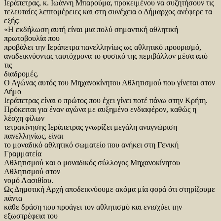
Ιεράπετρας, κ. Ιωάννη Μπαρούμα, προκειμένου να συζητήσουν τις
τελευταίες λεπτομέρειες και στη συνέχεια ο Δήμαρχος ανέφερε τα
εξής:
«Η εκδήλωση αυτή είναι μια πολύ σημαντική αθλητική
πρωτοβουλία που
προβάλει την Ιεράπετρα πανελληνίως ως αθλητικό προορισμό,
αναδεικνύοντας ταυτόχρονα το φυσικό της περιβάλλον μέσα από
τις
διαδρομές.
Ο Αγώνας αυτός του Μηχανοκίνητου Αθλητισμού που γίνεται στον
Δήμο
Ιεράπετρας είναι ο πρώτος που έχει γίνει ποτέ πάνω στην Κρήτη.
Πρόκειται για έναν αγώνα με αυξημένο ενδιαφέρον, καθώς η
λέσχη φίλων
τετρακίνησης Ιεράπετρας γνωρίζει μεγάλη αναγνώριση
πανελληνίως, είναι
το μοναδικό αθλητικό σωματείο που ανήκει στη Γενική
Γραμματεία
Αθλητισμού και ο μοναδικός σύλλογος Μηχανοκίνητου
Αθλητισμού στον
νομό Λασιθίου.
Ως Δημοτική Αρχή αποδεικνύουμε ακόμα μία φορά ότι στηρίζουμε
πάντα
κάθε δράση που προάγει τον αθλητισμό και ενισχύει την
εξωστρέφεια του