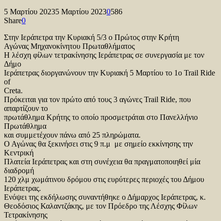
5 Μαρτίου 2023
5 Μαρτίου 2023
0
586
Share
0
Στην Ιεράπετρα την Κυριακή 5/3 ο Πρώτος στην Κρήτη
Αγώνας Μηχανοκίνητου Πρωταθλήματος
Η λέσχη φίλων τετρακίνησης Ιεράπετρας σε συνεργασία με τον
Δήμο
Ιεράπετρας διοργανώνουν την Κυριακή 5 Μαρτίου το 1ο Trail Ride
of
Creta.
Πρόκειται για τον πρώτο από τους 3 αγώνες Trail Ride, που
απαρτίζουν το
πρωτάθλημα Κρήτης το οποίο προσμετράται στο Πανελλήνιο
Πρωτάθλημα
και συμμετέχουν πάνω από 25 πληρώματα.
Ο Αγώνας θα ξεκινήσει στις 9 π.μ με σημείο εκκίνησης την
Κεντρική
Πλατεία Ιεράπετρας και στη συνέχεια θα πραγματοποιηθεί μία
διαδρομή
120 χλμ χωμάτινου δρόμου στις ευρύτερες περιοχές του Δήμου
Ιεράπετρας.
Ενόψει της εκδήλωσης συναντήθηκε ο Δήμαρχος Ιεράπετρας, κ.
Θεοδόσιος Καλαντζάκης, με τον Πρόεδρο της Λέσχης Φίλων
Τετρακίνησης