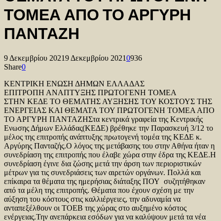
ΤΟΜΕΑ ΑΠΟ ΤΟ ΑΡΓΥΡΗ
ΠΑΝΤΑΖΗ
9 Δεκεμβρίου 2021
9 Δεκεμβρίου 2021
0
936
Share
0
ΚΕΝΤΡΙΚΗ ΕΝΩΣΗ ΔΗΜΩΝ ΕΛΛΑΔΑΣ
ΕΠΙΤΡΟΠΗ ΑΝΑΠΤΥΞΗΣ ΠΡΩΤΟΓΕΝΗ ΤΟΜΕΑ
ΣΤΗΝ ΚΕΔΕ ΤΟ ΘΕΜΑΤΗΣ ΑΥΞΗΣΗΣ ΤΟΥ ΚΟΣΤΟΥΣ ΤΗΣ
ΕΝΕΡΓΕΙΑΣ ΚΑΙ ΘΕΜΑΤΑ ΤΟΥ ΠΡΩΤΟΓΕΝΗ ΤΟΜΕΑ ΑΠΟ
ΤΟ ΑΡΓΥΡΗ ΠΑΝΤΑΖΗΣτα κεντρικά γραφεία της Κεντρικής
Ενωσης Δήμων Ελλάδας(ΚΕΔΕ) βρέθηκε την Παρασκευή 3/12 το
μέλος της επιτροπής ανάπτυξης πρωτογενή τομέα της ΚΕΔΕ κ.
Αργύρης Πανταζής.Ο λόγος της μετάβασης του στην Αθήνα ήταν η
συνεδρίαση της επιτροπής που έλαβε χώρα στην έδρα της ΚΕΔΕ.Η
συνεδρίαση έγινε δια ζώσης μετά την άρση των περιοριστικών
μέτρων για τις συνεδριάσεις των αιρετών οργάνων. Πολλά και
επίκαιρα τα θέματα της ημερήσιας διάταξης ΠΟΥ συζητήθηκαν
από τα μέλη της επιτροπής. Θέματα που έχουν σχέση με την
αύξηση του κόστους στις καλλιέργειες, την αδυναμία να
ανταπεξέλθουν οι ΤΟΕΒ της χώρας στο αυξημένο κόστος
ενέργειας.Την ανεπάρκεια εσόδων για να καλύψουν μετά τα νέα