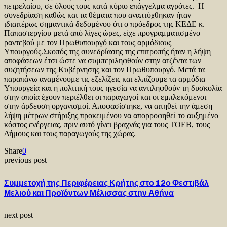
πετρελαίου, σε όλους τους κατά κύριο επάγγελμα αγρότες. Η
συνεδρίαση καθώς και τα θέματα που αναπτύχθηκαν ήταν
ιδιαιτέρως σημαντικά δεδομένου ότι ο πρόεδρος της ΚΕΔΕ κ.
Παπαστεργίου μετά από λίγες ώρες, είχε προγραμματισμένο
ραντεβού με τον Πρωθυπουργό και τους αρμόδιους
Υπουργούς.Σκοπός της συνεδρίασης της επιτροπής ήταν η λήψη
αποφάσεων έτσι ώστε να συμπεριληφθούν στην ατζέντα των
συζητήσεων της Κυβέρνησης και τον Πρωθυπουργό. Μετά τα
παραπάνω αναμένουμε τις εξελίξεις και ελπίζουμε τα αρμόδια
Υπουργεία και η πολιτική τους ηγεσία να αντιληφθούν τη δυσκολία
στην οποία έχουν περιέλθει οι παραγωγοί και οι εμπλεκόμενοι
στην άρδευση οργανισμοί. Αποφασίστηκε, να αιτηθεί την άμεση
λήψη μέτρων στήριξης προκειμένου να απορροφηθεί το αυξημένο
κόστος ενέργειας, πριν αυτό γίνει βραχνάς για τους ΤΟΕΒ, τους
Δήμους και τους παραγωγούς της χώρας.
Share
0
previous post
Συμμετοχή της Περιφέρειας Κρήτης στο 12ο Φεστιβάλ
Μελιού και Προϊόντων Μέλισσας στην Αθήνα
next post