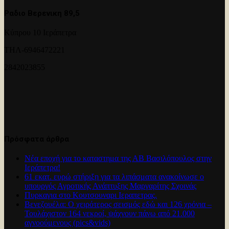
Ραδιο Βερενικη 89,5
Κύπρου 10 Ιεράπετρα
ΤΗΛ-6946472221
2842023855
Πρόσφατα άρθρα
Νέα εποχή για το καταστημα της ΑΒ Βασιλόπουλος στην
Ιεράπετρα!
61 εκατ. ευρώ στήριξη για τα λιπάσματα ανακοίνωσε ο
υπουργός Αγροτικής Ανάπτυξης Μαργαρίτης Σχοινάς
Πυρκαγια στο Κουτσουναρι Ιεραπετρας.
Βενεζουέλα: Ο χειρότερος σεισμός εδώ και 126 χρόνια –
Τουλάχιστον 164 νεκροί, ψάχνουν πάνω από 21.000
αγνοούμενους (pics&vids)