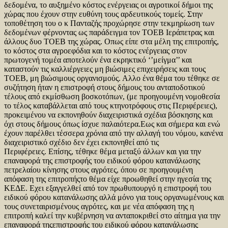
δεδομένα, το αυξημένο κόστος ενέργειας οι αγροτικοί δήμοι της
χώρας που έχουν στην ευθύνη τους αρδευτικούς τομείς. Στην
τοποθέτηση του ο κ Πανταζής προχώρησε στην τεκμηρίωση των
δεδομένων φέρνοντας ως παράδειγμα τον ΤΟΕΒ Ιεράπετρας και
άλλους δυο ΤΟΕΒ της χώρας. Οπως είπε στα μέλη της επιτροπής,
το κόστος στα αγροεφόδια και το κόστος ενέργειας στον
πρωτογενή τομέα αποτελούν ένα εκρηκτικό ‘’μείγμα’’ και
καταστούν τις καλλιέργειες μη βιώσιμες επιχειρήσεις και τους
ΤΟΕΒ, μη βιώσιμους οργανισμούς. Αλλο ένα θέμα του τέθηκε σε
συζήτηση ήταν η επιστροφή στους δήμους του ανταποδοτικού
τέλους από εκμίσθωση βοσκοτόπων, (με προηγουμένη νομοθεσία
το τέλος καταβάλλεται από τους κτηνοτρόφους στις Περιφέρειες),
προκειμένου να εκπονηθούν διαχειριστικά σχέδια βόσκησης και
όχι στους δήμους όπως ίσχυε παλαιότερα.Εως και σήμερα και ενώ
έχουν παρέλθει τέσσερα χρόνια από την αλλαγή του νόμου, κανένα
διαχειριστικό σχέδιο δεν έχει εκπονηθεί από τις
Περιφέρειες. Επίσης, τέθηκε θέμα μεταξύ άλλων και για την
επαναφορά της επιστροφής του ειδικού φόρου κατανάλωσης
πετρελαίου κίνησης στους αγρότες, όπου σε προηγουμένη
απόφαση της επιτροπήςτο θέμα είχε προωθηθεί στην ηγεσία της
ΚΕΔΕ. Εχει εξαγγελθεί από τον πρωθυπουργό η επιστροφή του
ειδικού φόρου κατανάλωσης αλλά μόνο για τους οργανωμένους και
τους συνεταιρισμένους αγρότες, και με νέα απόφαση της η
επιτροπή καλεί την κυβέρνηση να ανταποκριθεί στο αίτημα για την
επαναφορά τηςεπιστροφής του ειδικού φόρου κατανάλωσης