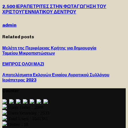
2.500 ΙΕΡΑΠΕΤΡΙΤΕΣ ΣΤΗΝ ΦΩΤΑΓΩΓΗΣΗ ΤΟΥ
ΧΡΙΣΤΟΥΓΕΝΝΙΑΤΙΚΟΥ ΔΕΝΤΡΟΥ
admin
Related posts
Μελέτη της Περιφέρειας Κρήτης για δημιουργία
Ταμείου Μικροπιστώσεων
ΕΜΠΡΟΣ ΟΛΟΙ ΜΑΖΙ
Αποτελέσματα Εκλογών Ενιαίου Αγροτικού Συλλόγου
Ιεράπετρας 2023
Counter
Users Today : 2088
Users Yesterday : 2533
Total Users : 1041381
Online : 18