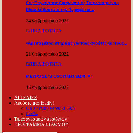
8ος Παγκρήτιος Διαγωνισμός Τυποποιημένου
Ελαιολάδου από την Περιφέρεια…
24 Φεβρουαρίου 2022
ΕΠΙΚΑΙΡΟΤΗΤΑ
«Άμεσα μέτρα στήριξης για τους αγρότες και τους…
21 Φεβρουαρίου 2022
ΕΠΙΚΑΙΡΟΤΗΤΑ
ΜΕΤΡΟ 11 ‘ΒΙΟΛΟΓΙΚΗ ΓΕΩΡΓΙΑ’
15 Φεβρουαρίου 2022
ΑΓΓΕΛΙΕΣ
Ακούστε μας loudly!
On air radio vereniki 89.5
live24
Τιμές αγροτικών προϊόντων
ΠΡΟΓΡΑΜΜΑ ΣΤΑΘΜΟΥ