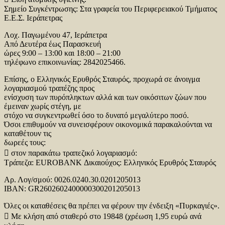
Σημείο Συγκέντρωσης: Στα γραφεία του Περιφερειακού Τμήματος
Ε.Ε.Σ. Ιεράπετρας
Λοχ. Παγωμένου 47, Ιεράπετρα
Από Δευτέρα έως Παρασκευή
ώρες 9:00 – 13:00 και 18:00 – 21:00
τηλέφωνο επικοινωνίας: 2842025466.
Επίσης, ο Ελληνικός Ερυθρός Σταυρός, προχωρά σε άνοιγμα
λογαριασμού τραπέζης προς
ενίσχυση των πυρόπληκτων αλλά και των οικόσιτων ζώων που
έμειναν χωρίς στέγη, με
στόχο να συγκεντρωθεί όσο το δυνατό μεγαλύτερο ποσό.
Όσοι επιθυμούν να συνεισφέρουν οικονομικά παρακαλούνται να
καταθέτουν τις
δωρεές τους:
 στον παρακάτω τραπεζικό λογαριασμό:
Τράπεζα: EUROBANK Δικαιούχος: Ελληνικός Ερυθρός Σταυρός
Αρ. Λογ/σμού: 0026.0240.30.0201205013
IBAN: GR2602602400000300201205013
Όλες οι καταθέσεις θα πρέπει να φέρουν την ένδειξη «Πυρκαγιές».
 Με κλήση από σταθερό στο 19848 (χρέωση 1,95 ευρώ ανά