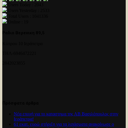
Users Today : 2043
Users Yesterday : 2533
Total Users : 1041336
Online : 19
Ραδιο Βερενικη 89,5
Κύπρου 10 Ιεράπετρα
ΤΗΛ-6946472221
2842023855
Πρόσφατα άρθρα
Νέα εποχή για το καταστημα της ΑΒ Βασιλόπουλος στην
Ιεράπετρα!
61 εκατ. ευρώ στήριξη για τα λιπάσματα ανακοίνωσε ο