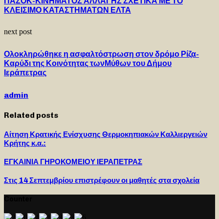
ΠΑΣΟΚ-ΚΙΝΗΜΑΤΟΣ ΑΛΛΑΓΗΣ ΣΧΕΤΙΚΑ ΜΕ ΤΟ
ΚΛΕΙΣΙΜΟ ΚΑΤΑΣΤΗΜΑΤΩΝ ΕΛΤΑ
next post
Ολοκληρώθηκε η ασφαλτόστρωση στον δρόμο Ρίζα-
Καρύδι της Κοινότητας τωνΜύθων του Δήμου
Ιεράπετρας
admin
Related posts
Αίτηση Κρατικής Ενίσχυσης Θερμοκηπιακών Καλλιεργειών
Κρήτης κ.α.:
ΕΓΚΑΙΝΙΑ ΓΗΡΟΚΟΜΕΙΟΥ ΙΕΡΑΠΕΤΡΑΣ
Στις 14 Σεπτεμβρίου επιστρέφουν οι μαθητές στα σχολεία
Counter