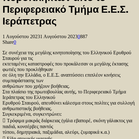
Περιφερειακό Τμήμα Ε.Ε.Σ.
Ιεράπετρας
1 Αυγούστου 2023
1 Αυγούστου 2023
0
887
Share
0
Σε συνέχεια της μεγάλης κινητοποίησης του Ελληνικού Ερυθρού
Σταυρού για τις
εκτεταμένες καταστροφές που προκάλεσαν οι μεγάλης έκτασης
φωτιές που προκλήθηκαν
σε όλη την Ελλάδα, ο Ε.Ε.Σ. αναπτύσσει επιπλέον κινήσεις
συμπαράστασης των
ανθρώπων που χρήζουν βοήθειας.
Στα πλαίσιο της πρωτοβουλίας αυτής, το Περιφερειακό Τμήμα
Ιεράπετρας του Ελληνικού
Ερυθρού Σταυρού, απευθύνει κάλεσμα στους πολίτες για συλλογή
ανθρωπιστικής βοήθειας.
Συγκεκριμένα, συγκεντρώνει:
 Τρόφιμα μακράς διάρκειας (γάλα εβαπορέ, σκόνη γάλακτος για
παιδιά, κονσέρβες παντός
τύπου, δημητριακά, παξιμάδια, αλεύρι, ζυμαρικά κ.α.)
 Είδη ατομικής υγιεινής.