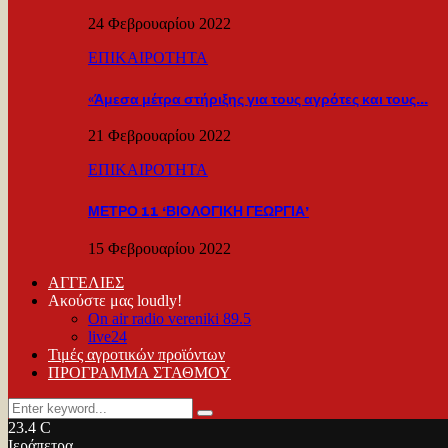
24 Φεβρουαρίου 2022
ΕΠΙΚΑΙΡΟΤΗΤΑ
«Άμεσα μέτρα στήριξης για τους αγρότες και τους…
21 Φεβρουαρίου 2022
ΕΠΙΚΑΙΡΟΤΗΤΑ
ΜΕΤΡΟ 11 ‘ΒΙΟΛΟΓΙΚΗ ΓΕΩΡΓΙΑ’
15 Φεβρουαρίου 2022
ΑΓΓΕΛΙΕΣ
Ακούστε μας loudly!
On air radio vereniki 89.5
live24
Τιμές αγροτικών προϊόντων
ΠΡΟΓΡΑΜΜΑ ΣΤΑΘΜΟΥ
Search
Search
for:
23.4
C
Ιεράπετρα