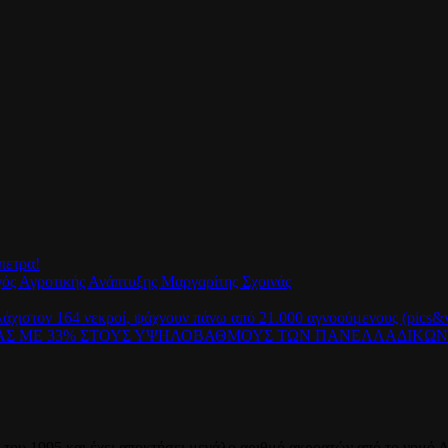
πετρα!
γός Αγροτικής Ανάπτυξης Μαργαρίτης Σχοινάς
λάχιστον 164 νεκροί, ψάχνουν πάνω από 21.000 αγνοούμενους (pics&v
ΡΑΣ ΜΕ 33% ΣΤΟΥΣ ΥΨΗΛΟΒΑΘΜΟΥΣ ΤΩΝ ΠΑΝΕΛΛΑΔΙΚΩ
του 1995 και έχει αποκτήσει μεγάλο αριθμό ακροατών από το νομό Λ