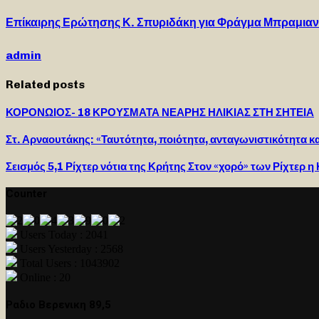
Επίκαιρης Ερώτησης Κ. Σπυριδάκη για Φράγμα Μπραμια
admin
Related posts
ΚΟΡΟΝΩΙΟΣ- 18 ΚΡΟΥΣΜΑΤΑ ΝΕΑΡΗΣ ΗΛΙΚΙΑΣ ΣΤΗ ΣΗΤΕΙΑ
Στ. Αρναουτάκης: «Ταυτότητα, ποιότητα, ανταγωνιστικότητα κ
Σεισμός 5,1 Ρίχτερ νότια της Κρήτης Στον «χορό» των Ρίχτερ η
Counter
Users Today : 2041
Users Yesterday : 2568
Total Users : 1043902
Online : 20
Ραδιο Βερενικη 89,5