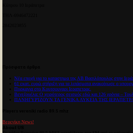
Κύπρου 10 Ιεράπετρα
ΤΗΛ-6946472221
2842023855
Πρόσφατα άρθρα
Νέα εποχή για το καταστημα της ΑΒ Βασιλόπουλος στην Ιερά
61 εκατ. ευρώ στήριξη για τα λιπάσματα ανακοίνωσε ο υπουρ
Πυρκαγια στο Κουτσουναρι Ιεραπετρας.
Βενεζουέλα: Ο χειρότερος σεισμός εδώ και 126 χρόνια – Του
ΠΑΝΗΓΥΡΊΖΟΥΝ ΤΑ ΓΕΝΙΚΑ ΛΥΚΕΙΑ ΤΗΣ ΙΕΡΑΠΕΤ
Players vereniki radio 89.5 mhz
Βερενίκη News!
About US
Το ράδιο Βερενίκη 89,5 MHZ μεταδίδεται στα FM από το καλοκαίρι 