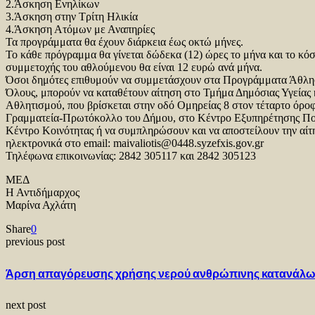
2.Άσκηση Ενηλίκων
3.Άσκηση στην Τρίτη Ηλικία
4.Άσκηση Ατόμων με Αναπηρίες
Τα προγράμματα θα έχουν διάρκεια έως οκτώ μήνες.
Το κάθε πρόγραμμα θα γίνεται δώδεκα (12) ώρες το μήνα και το κό
συμμετοχής του αθλούμενου θα είναι 12 ευρώ ανά μήνα.
Όσοι δημότες επιθυμούν να συμμετάσχουν στα Προγράμματα Άθλη
Όλους, μπορούν να καταθέτουν αίτηση στο Τμήμα Δημόσιας Υγείας 
Αθλητισμού, που βρίσκεται στην οδό Ομηρείας 8 στον τέταρτο όροφ
Γραμματεία-Πρωτόκολλο του Δήμου, στο Κέντρο Εξυπηρέτησης Πο
Κέντρο Κοινότητας ή να συμπληρώσουν και να αποστείλουν την αίτ
ηλεκτρονικά στο email: maivaliotis@0448.syzefxis.gov.gr
Τηλέφωνα επικοινωνίας: 2842 305117 και 2842 305123
ΜΕΔ
Η Αντιδήμαρχος
Μαρίνα Αχλάτη
Share
0
previous post
Άρση απαγόρευσης χρήσης νερού ανθρώπινης κατανάλω
next post