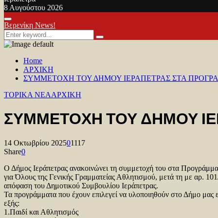
8 Αυγούστου 2026
Facebook
Twitter
Youtube
Primary
Βερενίκη News!
Menu
Search
Search
for:
Home
ΑΡΧΙΚΗ
ΣΥΜΜΕΤΟΧΗ ΤΟΥ ΔΗΜΟΥ ΙΕΡΑΠΕΤΡΑΣ ΣΤΑ ΠΡΟΓΡ
TOPIKA NEA
ΑΡΧΙΚΗ
ΣΥΜΜΕΤΟΧΗ ΤΟΥ ΔΗΜΟΥ ΙΕ
14 Οκτωβρίου 2025
0
1117
Share
0
Ο Δήμος Ιεράπετρας ανακοινώνει τη συμμετοχή του στα Προγράμμ
για Όλους της Γενικής Γραμματείας Αθλητισμού, μετά τη με αρ. 10
απόφαση του Δημοτικού Συμβουλίου Ιεράπετρας.
Τα προγράμματα που έχουν επιλεγεί να υλοποιηθούν στο Δήμο μας ε
εξής:
1.Παιδί και Αθλητισμός