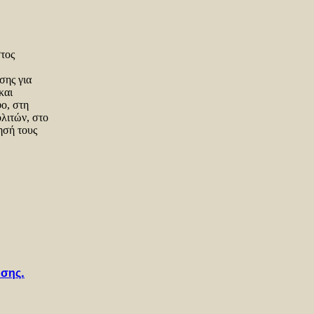
στος
σης για
και
ο, στη
λιτών, στο
ησή τους
σης.