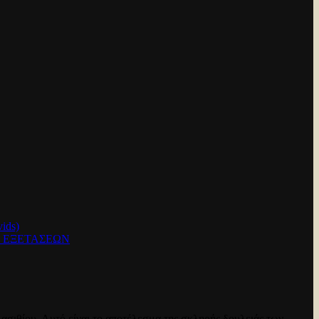
ids)
Ν ΕΞΕΤΑΣΕΩΝ
ασιθίου. Αυτό είναι το αποτέλεσμα της σκληρής δουλειάς των