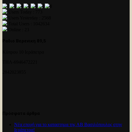
Users Today : 773
Users Yesterday : 2568
Total Users : 1042634
Online : 23
Ραδιο Βερενικη 89,5
Κύπρου 10 Ιεράπετρα
ΤΗΛ-6946472221
2842023855
Πρόσφατα άρθρα
Νέα εποχή για το καταστημα της ΑΒ Βασιλόπουλος στην
Ιεράπετρα!