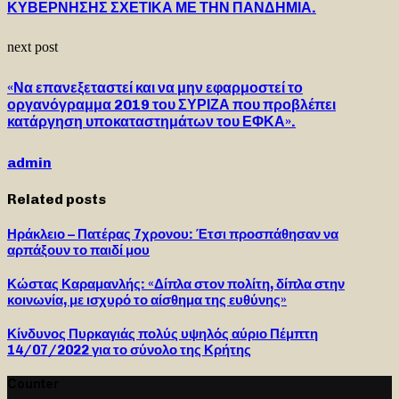
ΚΥΒΕΡΝΗΣΗΣ ΣΧΕΤΙΚΑ ΜΕ ΤΗΝ ΠΑΝΔΗΜΙΑ.
next post
«Να επανεξεταστεί και να μην εφαρμοστεί το
οργανόγραμμα 2019 του ΣΥΡΙΖΑ που προβλέπει
κατάργηση υποκαταστημάτων του ΕΦΚΑ».
admin
Related posts
Ηράκλειο – Πατέρας 7χρονου: Έτσι προσπάθησαν να
αρπάξουν το παιδί μου
Κώστας Καραμανλής: «Δίπλα στον πολίτη, δίπλα στην
κοινωνία, με ισχυρό το αίσθημα της ευθύνης»
Κίνδυνος Πυρκαγιάς πολύς υψηλός αύριο Πέμπτη
14/07/2022 για το σύνολο της Κρήτης
Counter