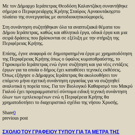
Με τον Δήμαρχο Ιεράπετρας Θεοδόση Καλαντζάκη συναντήθηκε
σήμερα ο Περιφερειάρχης Κρήτης Σταύρος Αρναουτάκηςστο
πλαίσιο της συνεργασίας με αυτοδιοικητικούςφορείς.
Στη συνάντηση συζητήθηκαν όλα τα αναπτυξιακά θέματα του
Δήμου Ιεράπετρας, καθώς και αθλητικά έργα, οδικά έργα και μια
σειρά δράσεις που βρίσκονται σε εξέλιξη με την στήριξη της
Περιφέρειας Κρήτης.
Επίσης, έγινε αναφορά σε δημοπρατημένα έργα με χρηματοδότηση
της Περιφέρειας Κρήτης όπως ο ύφαλος κυματοθραύστης, το
Γηροκομείο Ιεράπετρας ενώ έγινε συζήτηση και για νέες εντάξεις
έργων για τα οποία ο δήμος έχει καταθέσει τεχνικές εκθέσεις.
Όπως εξήγησε ο Δήμαρχος Ιεράπετρας θα ακολουθήσει τον
επόμενο μήνα σχετική συνάντηση εργασίας για να συζητηθεί
αναλυτικά η πορεία τους. Για τον Βιολογικό Καθαρισμό του Μακρύ
Γιαλού έχει προγραμματιστεί σύντομα ειδική τεχνική συνάντηση
όλων των εμπλεκομένων ενώ η Περιφέρεια Κρήτης θα
χρηματοδοτήσει το διαχειριστικό σχέδιο της νήσου Χρυσής.
Share
0
previous post
ΣΧΟΛΙΟ ΤΟΥ ΓΡΑΦΕΙΟΥ ΤΥΠΟΥ ΓΙΑ ΤΑ ΜΕΤΡΑ ΤΗΣ