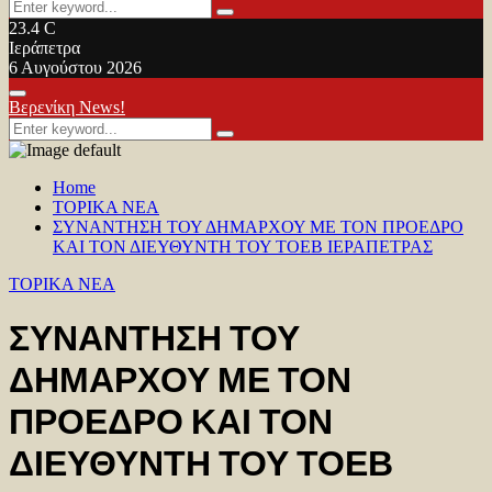
Search
Search
for:
23.4
C
Ιεράπετρα
6 Αυγούστου 2026
Facebook
Twitter
Youtube
Primary
Βερενίκη News!
Menu
Search
Search
for:
Home
TOPIKA NEA
ΣΥΝΑΝΤΗΣΗ ΤΟΥ ΔΗΜΑΡΧΟΥ ΜΕ ΤΟΝ ΠΡΟΕΔΡΟ
ΚΑΙ ΤΟΝ ΔΙΕΥΘΥΝΤΗ ΤΟΥ ΤΟΕΒ ΙΕΡΑΠΕΤΡΑΣ
TOPIKA NEA
ΣΥΝΑΝΤΗΣΗ ΤΟΥ
ΔΗΜΑΡΧΟΥ ΜΕ ΤΟΝ
ΠΡΟΕΔΡΟ ΚΑΙ ΤΟΝ
ΔΙΕΥΘΥΝΤΗ ΤΟΥ ΤΟΕΒ