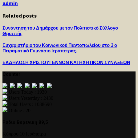
admin
Related posts
Συνάντηση του Δημάρχου με τον Πολιτιστικό Σύλλογο
Θρυπτής
Ευχαριστήριο του Κοινωνικού Παντοπωλείου στο 3 ο
Πειραματικό Γυμνάσιο Ιεράπετρας.
ΕΚΔΗΛΩΣΗ ΧΡΙΣΤΟΥΓΕΝΝΩΝ ΚΑΤΗΧΗΤΙΚΩΝ ΣΥΝΑΞΕΩΝ
Counter
Users Today : 1930
Users Yesterday : 2430
Total Users : 1038690
Online : 20
Ραδιο Βερενικη 89,5
Κύπρου 10 Ιεράπετρα