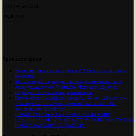
ΤΗΛ-6946472221
2842023855
Πρόσφατα άρθρα
Νέα εποχή για το καταστημα της ΑΒ Βασιλόπουλος στην
Ιεράπετρα!
61 εκατ. ευρώ στήριξη για τα λιπάσματα ανακοίνωσε ο
υπουργός Αγροτικής Ανάπτυξης Μαργαρίτης Σχοινάς
Πυρκαγια στο Κουτσουναρι Ιεραπετρας.
Βενεζουέλα: Ο χειρότερος σεισμός εδώ και 126 χρόνια –
Τουλάχιστον 164 νεκροί, ψάχνουν πάνω από 21.000
αγνοούμενους (pics&vids)
ΠΑΝΗΓΥΡΊΖΟΥΝ ΤΑ ΓΕΝΙΚΑ ΛΥΚΕΙΑ ΤΗΣ
ΙΕΡΑΠΕΤΡΑΣ ΜΕ 33% ΣΤΟΥΣ ΥΨΗΛΟΒΑΘΜΟΥΣ ΤΩΝ
ΠΑΝΕΛΛΑΔΙΚΩΝ ΕΞΕΤΑΣΕΩΝ