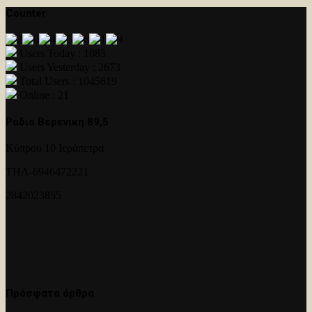
Counter
Users Today : 1085
Users Yesterday : 2673
Total Users : 1045619
Online : 21
Ραδιο Βερενικη 89,5
Κύπρου 10 Ιεράπετρα
ΤΗΛ-6946472221
2842023855
Πρόσφατα άρθρα