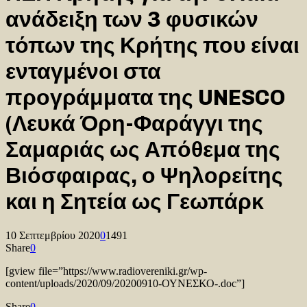
ανάδειξη των 3 φυσικών
τόπων της Κρήτης που είναι
ενταγμένοι στα
προγράμματα της UNESCO
(Λευκά Όρη-Φαράγγι της
Σαμαριάς ως Απόθεμα της
Βιόσφαιρας, ο Ψηλορείτης
και η Σητεία ως Γεωπάρκ
10 Σεπτεμβρίου 2020
0
1491
Share
0
[gview file=”https://www.radiovereniki.gr/wp-
content/uploads/2020/09/20200910-ΟΥΝΕΣΚΟ-.doc”]
Share
0