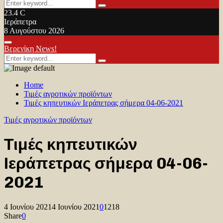
Search
Search
for:
23.4
C
Ιεράπετρα
8 Αυγούστου 2026
Facebook
Twitter
Youtube
Primary
Βερενίκη News!
Menu
Search
Search
for:
Home
Τιμές αγροτικών προϊόντων
Τιμές κηπευτικών Ιεράπετρας σήμερα 04-06-2021
Τιμές αγροτικών προϊόντων
Τιμές κηπευτικών
Ιεράπετρας σήμερα 04-06-
2021
4 Ιουνίου 2021
4 Ιουνίου 2021
0
1218
Share
0