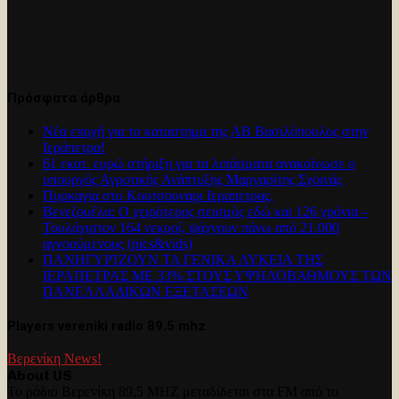
Πρόσφατα άρθρα
Νέα εποχή για το καταστημα της ΑΒ Βασιλόπουλος στην
Ιεράπετρα!
61 εκατ. ευρώ στήριξη για τα λιπάσματα ανακοίνωσε ο
υπουργός Αγροτικής Ανάπτυξης Μαργαρίτης Σχοινάς
Πυρκαγια στο Κουτσουναρι Ιεραπετρας.
Βενεζουέλα: Ο χειρότερος σεισμός εδώ και 126 χρόνια –
Τουλάχιστον 164 νεκροί, ψάχνουν πάνω από 21.000
αγνοούμενους (pics&vids)
ΠΑΝΗΓΥΡΊΖΟΥΝ ΤΑ ΓΕΝΙΚΑ ΛΥΚΕΙΑ ΤΗΣ
ΙΕΡΑΠΕΤΡΑΣ ΜΕ 33% ΣΤΟΥΣ ΥΨΗΛΟΒΑΘΜΟΥΣ ΤΩΝ
ΠΑΝΕΛΛΑΔΙΚΩΝ ΕΞΕΤΑΣΕΩΝ
Players vereniki radio 89.5 mhz
Βερενίκη News!
About US
Το ράδιο Βερενίκη 89,5 MHZ μεταδίδεται στα FM από το