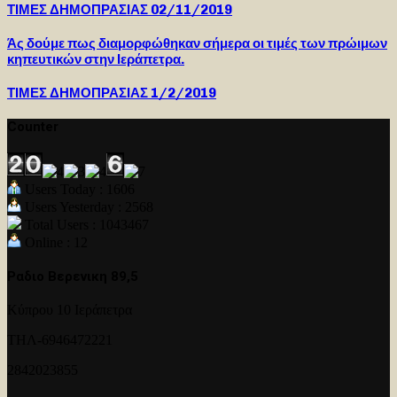
ΤΙΜΕΣ ΔΗΜΟΠΡΑΣΙΑΣ 02/11/2019
Άς δούμε πως διαμορφώθηκαν σήμερα οι τιμές των πρώιμων
κηπευτικών στην Ιεράπετρα.
ΤΙΜΕΣ ΔΗΜΟΠΡΑΣΙΑΣ 1/2/2019
Counter
Users Today : 1606
Users Yesterday : 2568
Total Users : 1043467
Online : 12
Ραδιο Βερενικη 89,5
Κύπρου 10 Ιεράπετρα
ΤΗΛ-6946472221
2842023855