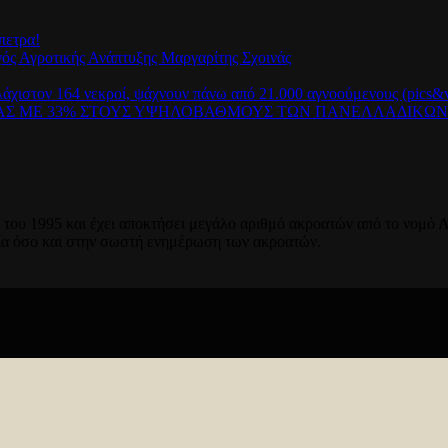
πετρα!
γός Αγροτικής Ανάπτυξης Μαργαρίτης Σχοινάς
λάχιστον 164 νεκροί, ψάχνουν πάνω από 21.000 αγνοούμενους (pics&v
ΡΑΣ ΜΕ 33% ΣΤΟΥΣ ΥΨΗΛΟΒΑΘΜΟΥΣ ΤΩΝ ΠΑΝΕΛΛΑΔΙΚΩ
του 1995 και έχει αποκτήσει μεγάλο αριθμό ακροατών από το νομό Λ
ία όσο και στην σωστή ενημέρωση των ακροατών.