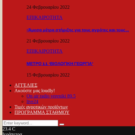
24 Φεβρουαρίου 2022
ΕΠΙΚΑΙΡΟΤΗΤΑ
«Άμεσα μέτρα στήριξης για τους αγρότες και τους…
21 Φεβρουαρίου 2022
ΕΠΙΚΑΙΡΟΤΗΤΑ
ΜΕΤΡΟ 11 ‘ΒΙΟΛΟΓΙΚΗ ΓΕΩΡΓΙΑ’
15 Φεβρουαρίου 2022
ΑΓΓΕΛΙΕΣ
Ακούστε μας loudly!
On air radio vereniki 89.5
live24
Τιμές αγροτικών προϊόντων
ΠΡΟΓΡΑΜΜΑ ΣΤΑΘΜΟΥ
Search
Search
for:
23.4
C
Ιεράπετρα