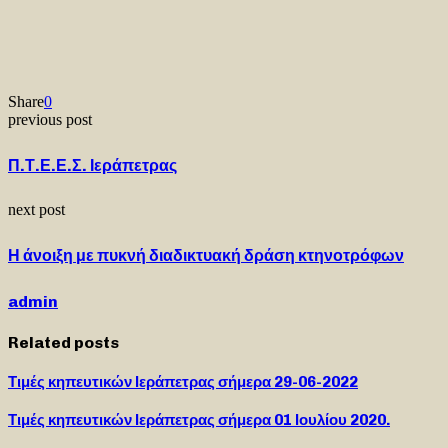
Share
0
previous post
Π.Τ.Ε.Ε.Σ. Ιεράπετρας
next post
Η άνοιξη με πυκνή διαδικτυακή δράση κτηνοτρόφων
admin
Related posts
Τιμές κηπευτικών Ιεράπετρας σήμερα 29-06-2022
Τιμές κηπευτικών Ιεράπετρας σήμερα 01 Ιουλίου 2020.