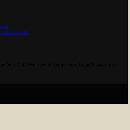
ids)
Ν ΕΞΕΤΑΣΕΩΝ
ασιθίου. Αυτό είναι το αποτέλεσμα της σκληρής δουλειάς των