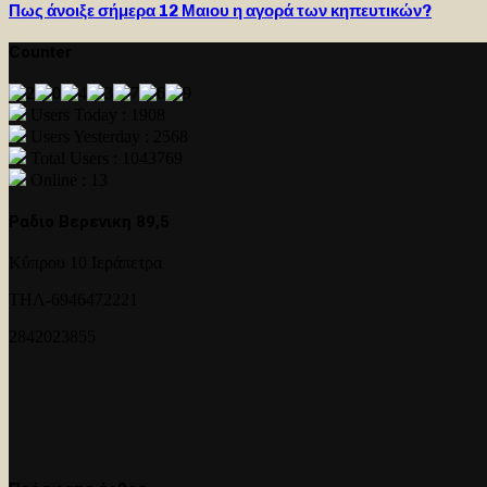
Πως άνοιξε σήμερα 12 Μαιου η αγορά των κηπευτικών?
Counter
Users Today : 1908
Users Yesterday : 2568
Total Users : 1043769
Online : 13
Ραδιο Βερενικη 89,5
Κύπρου 10 Ιεράπετρα
ΤΗΛ-6946472221
2842023855