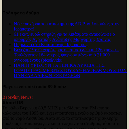
Πρόσφατα άρθρα
Νέα εποχή για το καταστημα της ΑΒ Βασιλόπουλος στην
Ιεράπετρα!
61 εκατ. ευρώ στήριξη για τα λιπάσματα ανακοίνωσε ο
υπουργός Αγροτικής Ανάπτυξης Μαργαρίτης Σχοινάς
Πυρκαγια στο Κουτσουναρι Ιεραπετρας.
Βενεζουέλα: Ο χειρότερος σεισμός εδώ και 126 χρόνια –
Τουλάχιστον 164 νεκροί, ψάχνουν πάνω από 21.000
αγνοούμενους (pics&vids)
ΠΑΝΗΓΥΡΊΖΟΥΝ ΤΑ ΓΕΝΙΚΑ ΛΥΚΕΙΑ ΤΗΣ
ΙΕΡΑΠΕΤΡΑΣ ΜΕ 33% ΣΤΟΥΣ ΥΨΗΛΟΒΑΘΜΟΥΣ ΤΩΝ
ΠΑΝΕΛΛΑΔΙΚΩΝ ΕΞΕΤΑΣΕΩΝ
Players vereniki radio 89.5 mhz
Βερενίκη News!
About US
Το ράδιο Βερενίκη 89,5 MHZ μεταδίδεται στα FM από το
καλοκαίρι του 1995 και έχει αποκτήσει μεγάλο αριθμό ακροατών
από το νομό Λασιθίου. Αυτό είναι το αποτέλεσμα της σκληρής
δουλειάς των παραγωγών και στελεχών του σταθμού, τόσο στη
μουσική ψυχαγωγία όσο και στην σωστή ενημέρωση των