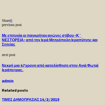
Share
0
previous post
Με επιτυχία οι παγκρήτιοι αγώνες στίβου «Κ´
ΝΕΣΤΟΡΕΙΑ» από την Ιερά Μητρόπολη Ιεραπύτνης και
Σητείας
next post
Νεκρή μια 47χρονη από κατολίσθηση στην Αγιά Φωτιά
Ιεράπετρας.
admin
Related posts
ΤΙΜΕΣ ΔΗΜΟΠΡΑΣΙΑΣ 14/2/2019