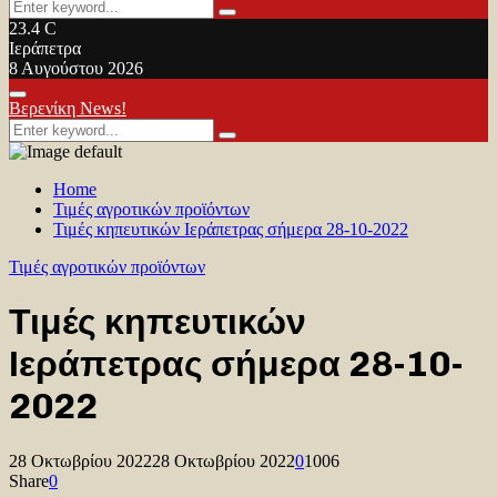
Search
Search
for:
23.4
C
Ιεράπετρα
8 Αυγούστου 2026
Facebook
Twitter
Youtube
Primary
Βερενίκη News!
Menu
Search
Search
for:
Home
Τιμές αγροτικών προϊόντων
Τιμές κηπευτικών Ιεράπετρας σήμερα 28-10-2022
Τιμές αγροτικών προϊόντων
Τιμές κηπευτικών
Ιεράπετρας σήμερα 28-10-
2022
28 Οκτωβρίου 2022
28 Οκτωβρίου 2022
0
1006
Share
0