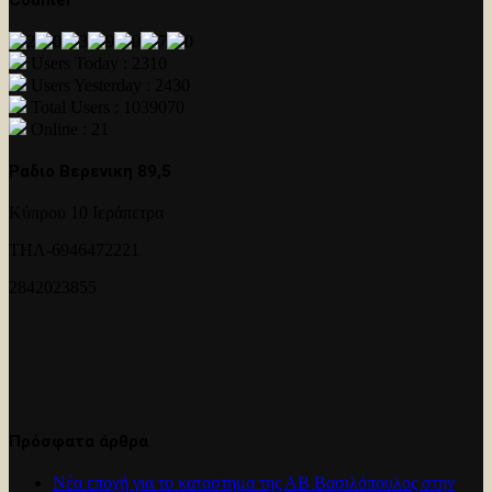
Users Today : 2310
Users Yesterday : 2430
Total Users : 1039070
Online : 21
Ραδιο Βερενικη 89,5
Κύπρου 10 Ιεράπετρα
ΤΗΛ-6946472221
2842023855
Πρόσφατα άρθρα
Νέα εποχή για το καταστημα της ΑΒ Βασιλόπουλος στην