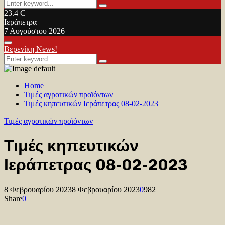
Search
Search
for:
23.4
C
Ιεράπετρα
7 Αυγούστου 2026
Facebook
Twitter
Youtube
Primary
Βερενίκη News!
Menu
Search
Search
for:
Home
Τιμές αγροτικών προϊόντων
Τιμές κηπευτικών Ιεράπετρας 08-02-2023
Τιμές αγροτικών προϊόντων
Τιμές κηπευτικών
Ιεράπετρας 08-02-2023
8 Φεβρουαρίου 2023
8 Φεβρουαρίου 2023
0
982
Share
0