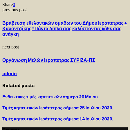
Share
0
previous post
Βράβευση εθελοντικών ομάδων του Δήμου Ιεράπετρας ●
Καλαντζάκης “Πάντα δίπλα σας καλύπτοντας κάθε σας
ανάγκη
next post
Οργάνωση Μελών Ιεράπετρας ΣΥΡΙΖΑ-ΠΣ
admin
Related posts
Ενδεικτικες τιμές κηπευτικών σήμερα 20 Μαιου
Τιμές κηπευτικών Ιεράπετρας σήμερα 25 Ιουλίου 2020.
Τιμές κηπευτικών Ιεράπετρας σήμερα 14 Ιουλίου 2020.
Counter