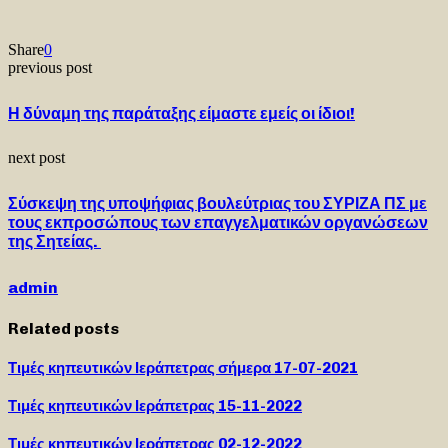
Share
0
previous post
Η δύναμη της παράταξης είμαστε εμείς οι ίδιοι!
next post
Σύσκεψη της υποψήφιας βουλεύτριας του ΣΥΡΙΖΑ ΠΣ με
τους εκπροσώπους των επαγγελματικών οργανώσεων
της Σητείας.
admin
Related posts
Τιμές κηπευτικών Ιεράπετρας σήμερα 17-07-2021
Τιμές κηπευτικών Ιεράπετρας 15-11-2022
Τιμές κηπευτικών Ιεράπετρας 02-12-2022