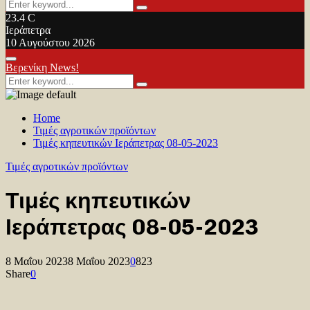
Search
Search
for:
23.4
C
Ιεράπετρα
10 Αυγούστου 2026
Facebook
Twitter
Youtube
Primary
Βερενίκη News!
Menu
Search
Search
for:
Home
Τιμές αγροτικών προϊόντων
Τιμές κηπευτικών Ιεράπετρας 08-05-2023
Τιμές αγροτικών προϊόντων
Τιμές κηπευτικών
Ιεράπετρας 08-05-2023
8 Μαΐου 2023
8 Μαΐου 2023
0
823
Share
0