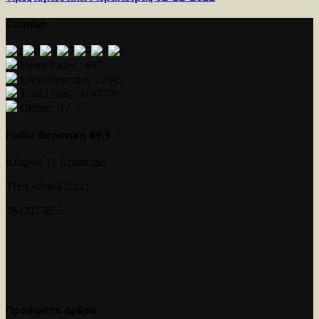
Counter
Users Today : 697
Users Yesterday : 2545
Total Users : 1047776
Online : 17
Ραδιο Βερενικη 89,5
Κύπρου 10 Ιεράπετρα
ΤΗΛ-6946472221
2842023855
Πρόσφατα άρθρα