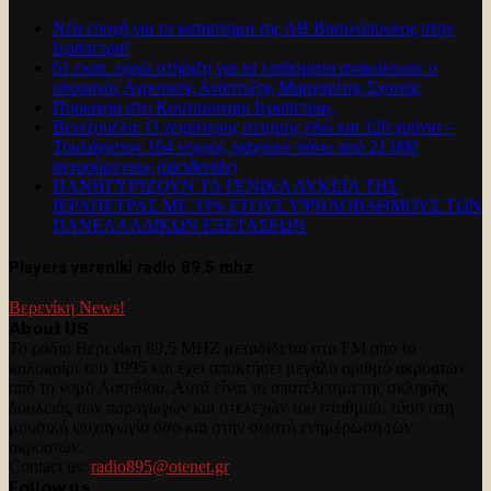
Νέα εποχή για το καταστημα της ΑΒ Βασιλόπουλος στην
Ιεράπετρα!
61 εκατ. ευρώ στήριξη για τα λιπάσματα ανακοίνωσε ο
υπουργός Αγροτικής Ανάπτυξης Μαργαρίτης Σχοινάς
Πυρκαγια στο Κουτσουναρι Ιεραπετρας.
Βενεζουέλα: Ο χειρότερος σεισμός εδώ και 126 χρόνια –
Τουλάχιστον 164 νεκροί, ψάχνουν πάνω από 21.000
αγνοούμενους (pics&vids)
ΠΑΝΗΓΥΡΊΖΟΥΝ ΤΑ ΓΕΝΙΚΑ ΛΥΚΕΙΑ ΤΗΣ
ΙΕΡΑΠΕΤΡΑΣ ΜΕ 33% ΣΤΟΥΣ ΥΨΗΛΟΒΑΘΜΟΥΣ ΤΩΝ
ΠΑΝΕΛΛΑΔΙΚΩΝ ΕΞΕΤΑΣΕΩΝ
Players vereniki radio 89.5 mhz
Βερενίκη News!
About US
Το ράδιο Βερενίκη 89,5 MHZ μεταδίδεται στα FM από το
καλοκαίρι του 1995 και έχει αποκτήσει μεγάλο αριθμό ακροατών
από το νομό Λασιθίου. Αυτό είναι το αποτέλεσμα της σκληρής
δουλειάς των παραγωγών και στελεχών του σταθμού, τόσο στη
μουσική ψυχαγωγία όσο και στην σωστή ενημέρωση των
ακροατών.
Contact us:
radio895@otenet.gr
Follow us