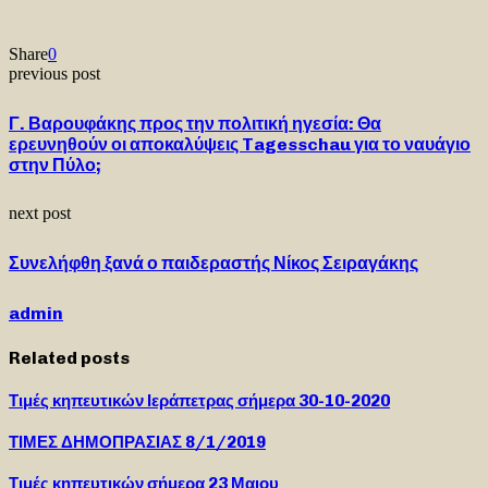
Share
0
previous post
Γ. Βαρουφάκης προς την πολιτική ηγεσία: Θα
ερευνηθούν οι αποκαλύψεις Tagesschau για το ναυάγιο
στην Πύλο;
next post
Συνελήφθη ξανά ο παιδεραστής Νίκος Σειραγάκης
admin
Related posts
Τιμές κηπευτικών Ιεράπετρας σήμερα 30-10-2020
ΤΙΜΕΣ ΔΗΜΟΠΡΑΣΙΑΣ 8/1/2019
Τιμές κηπευτικών σήμερα 23 Μαιου