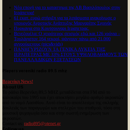
Νέα εποχή για το καταστημα της ΑΒ Βασιλόπουλος στην
Ιεράπετρα!
61 εκατ. ευρώ στήριξη για τα λιπάσματα ανακοίνωσε ο
υπουργός Αγροτικής Ανάπτυξης Μαργαρίτης Σχοινάς
Πυρκαγια στο Κουτσουναρι Ιεραπετρας.
Βενεζουέλα: Ο χειρότερος σεισμός εδώ και 126 χρόνια –
Τουλάχιστον 164 νεκροί, ψάχνουν πάνω από 21.000
αγνοούμενους (pics&vids)
ΠΑΝΗΓΥΡΊΖΟΥΝ ΤΑ ΓΕΝΙΚΑ ΛΥΚΕΙΑ ΤΗΣ
ΙΕΡΑΠΕΤΡΑΣ ΜΕ 33% ΣΤΟΥΣ ΥΨΗΛΟΒΑΘΜΟΥΣ ΤΩΝ
ΠΑΝΕΛΛΑΔΙΚΩΝ ΕΞΕΤΑΣΕΩΝ
Players vereniki radio 89.5 mhz
Βερενίκη News!
About US
Το ράδιο Βερενίκη 89,5 MHZ μεταδίδεται στα FM από το
καλοκαίρι του 1995 και έχει αποκτήσει μεγάλο αριθμό ακροατών
από το νομό Λασιθίου. Αυτό είναι το αποτέλεσμα της σκληρής
δουλειάς των παραγωγών και στελεχών του σταθμού, τόσο στη
μουσική ψυχαγωγία όσο και στην σωστή ενημέρωση των
ακροατών.
Contact us:
radio895@otenet.gr
Follow us