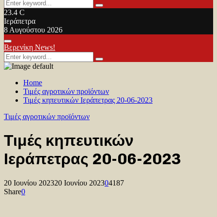
Search
Search
for:
23.4
C
Ιεράπετρα
8 Αυγούστου 2026
Facebook
Twitter
Youtube
Primary
Βερενίκη News!
Menu
Search
Search
for:
Home
Τιμές αγροτικών προϊόντων
Τιμές κηπευτικών Ιεράπετρας 20-06-2023
Τιμές αγροτικών προϊόντων
Τιμές κηπευτικών
Ιεράπετρας 20-06-2023
20 Ιουνίου 2023
20 Ιουνίου 2023
0
4187
Share
0