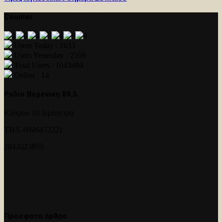
Counter
Users Today : 1633
Users Yesterday : 2568
Total Users : 1043494
Online : 14
Ραδιο Βερενικη 89,5
Κύπρου 10 Ιεράπετρα
ΤΗΛ-6946472221
2842023855
Πρόσφατα άρθρα