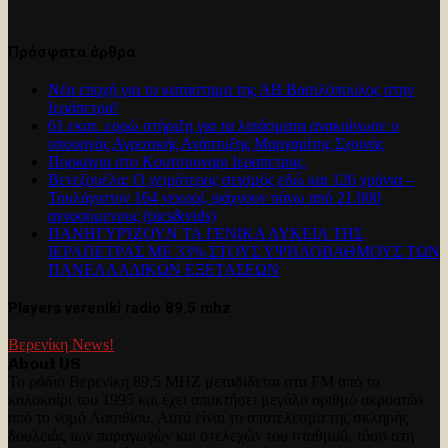
Πρόσφατα άρθρα
Νέα εποχή για το καταστημα της ΑΒ Βασιλόπουλος στην
Ιεράπετρα!
61 εκατ. ευρώ στήριξη για τα λιπάσματα ανακοίνωσε ο
υπουργός Αγροτικής Ανάπτυξης Μαργαρίτης Σχοινάς
Πυρκαγια στο Κουτσουναρι Ιεραπετρας.
Βενεζουέλα: Ο χειρότερος σεισμός εδώ και 126 χρόνια –
Τουλάχιστον 164 νεκροί, ψάχνουν πάνω από 21.000
αγνοούμενους (pics&vids)
ΠΑΝΗΓΥΡΊΖΟΥΝ ΤΑ ΓΕΝΙΚΑ ΛΥΚΕΙΑ ΤΗΣ
ΙΕΡΑΠΕΤΡΑΣ ΜΕ 33% ΣΤΟΥΣ ΥΨΗΛΟΒΑΘΜΟΥΣ ΤΩΝ
ΠΑΝΕΛΛΑΔΙΚΩΝ ΕΞΕΤΑΣΕΩΝ
Players vereniki radio 89.5 mhz
Βερενίκη News!
About US
Το ράδιο Βερενίκη 89,5 MHZ μεταδίδεται στα FM από το
καλοκαίρι του 1995 και έχει αποκτήσει μεγάλο αριθμό ακροατών
από το νομό Λασιθίου. Αυτό είναι το αποτέλεσμα της σκληρής
δουλειάς των παραγωγών και στελεχών του σταθμού, τόσο στη