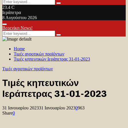
Search
Search
for:
23.4
C
Ιεράπετρα
8 Αυγούστου 2026
Facebook
Twitter
Youtube
Primary
Βερενίκη News!
Menu
Search
Search
for:
Home
Τιμές αγροτικών προϊόντων
Τιμές κηπευτικών Ιεράπετρας 31-01-2023
Τιμές αγροτικών προϊόντων
Τιμές κηπευτικών
Ιεράπετρας 31-01-2023
31 Ιανουαρίου 2023
31 Ιανουαρίου 2023
0
963
Share
0