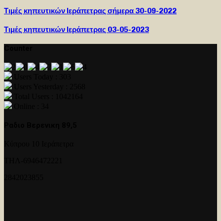
Τιμές κηπευτικών Ιεράπετρας σήμερα 30-09-2022
Τιμές κηπευτικών Ιεράπετρας 03-05-2023
Counter
Users Today : 303
Users Yesterday : 2568
Total Users : 1042164
Online : 34
Ραδιο Βερενικη 89,5
Κύπρου 10 Ιεράπετρα
ΤΗΛ-6946472221
2842023855