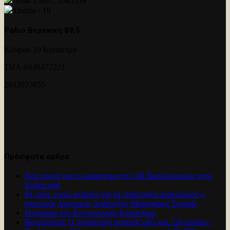
Total Users : 1043359
Online : 19
Ραδιο Βερενικη 89,5
Κύπρου 10 Ιεράπετρα
ΤΗΛ-6946472221
2842023855
Πρόσφατα άρθρα
Νέα εποχή για το καταστημα της ΑΒ Βασιλόπουλος στην
Ιεράπετρα!
61 εκατ. ευρώ στήριξη για τα λιπάσματα ανακοίνωσε ο
υπουργός Αγροτικής Ανάπτυξης Μαργαρίτης Σχοινάς
Πυρκαγια στο Κουτσουναρι Ιεραπετρας.
Βενεζουέλα: Ο χειρότερος σεισμός εδώ και 126 χρόνια –