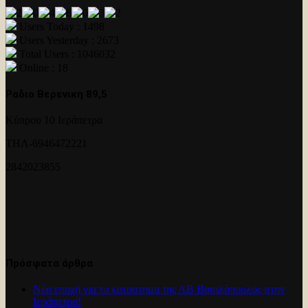
Users Today : 1498
Users Yesterday : 2673
Total Users : 1046032
Online : 18
Ραδιο Βερενικη 89,5
Κύπρου 10 Ιεράπετρα
ΤΗΛ-6946472221
2842023855
Πρόσφατα άρθρα
Νέα εποχή για το καταστημα της ΑΒ Βασιλόπουλος στην
Ιεράπετρα!