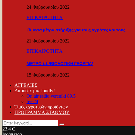
24 Φεβρουαρίου 2022
ΕΠΙΚΑΙΡΟΤΗΤΑ
«Άμεσα μέτρα στήριξης για τους αγρότες και τους…
21 Φεβρουαρίου 2022
ΕΠΙΚΑΙΡΟΤΗΤΑ
ΜΕΤΡΟ 11 ‘ΒΙΟΛΟΓΙΚΗ ΓΕΩΡΓΙΑ’
15 Φεβρουαρίου 2022
ΑΓΓΕΛΙΕΣ
Ακούστε μας loudly!
On air radio vereniki 89.5
live24
Τιμές αγροτικών προϊόντων
ΠΡΟΓΡΑΜΜΑ ΣΤΑΘΜΟΥ
Search
Search
for:
23.4
C
Ιεράπετρα