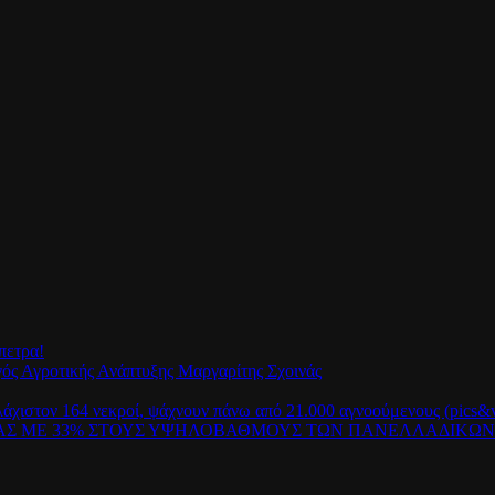
πετρα!
γός Αγροτικής Ανάπτυξης Μαργαρίτης Σχοινάς
λάχιστον 164 νεκροί, ψάχνουν πάνω από 21.000 αγνοούμενους (pics&v
ΡΑΣ ΜΕ 33% ΣΤΟΥΣ ΥΨΗΛΟΒΑΘΜΟΥΣ ΤΩΝ ΠΑΝΕΛΛΑΔΙΚΩ