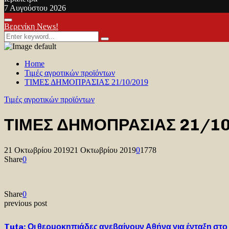
7 Αυγούστου 2026
Facebook
Twitter
Youtube
Primary
Βερενίκη News!
Menu
Search
Search
for:
Home
Τιμές αγροτικών προϊόντων
ΤΙΜΕΣ ΔΗΜΟΠΡΑΣΙΑΣ 21/10/2019
Τιμές αγροτικών προϊόντων
ΤΙΜΕΣ ΔΗΜΟΠΡΑΣΙΑΣ 21/1
21 Οκτωβρίου 2019
21 Οκτωβρίου 2019
0
1778
Share
0
Share
0
previous post
Tuta: Οι θερμοκηπιάδες ανεβαίνουν Αθήνα για ένταξη στο