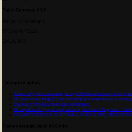
Ραδιο Βερενικη 89,5
Κύπρου 10 Ιεράπετρα
ΤΗΛ-6946472221
2842023855
Πρόσφατα άρθρα
Νέα εποχή για το καταστημα της ΑΒ Βασιλόπουλος στην Ιερά
61 εκατ. ευρώ στήριξη για τα λιπάσματα ανακοίνωσε ο υπουρ
Πυρκαγια στο Κουτσουναρι Ιεραπετρας.
Βενεζουέλα: Ο χειρότερος σεισμός εδώ και 126 χρόνια – Του
ΠΑΝΗΓΥΡΊΖΟΥΝ ΤΑ ΓΕΝΙΚΑ ΛΥΚΕΙΑ ΤΗΣ ΙΕΡΑΠΕΤ
Players vereniki radio 89.5 mhz