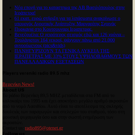
Νέα εποχή για το καταστημα της ΑΒ Βασιλόπουλος στην
Ιεράπετρα!
61 εκατ. ευρώ στήριξη για τα λιπάσματα ανακοίνωσε ο
υπουργός Αγροτικής Ανάπτυξης Μαργαρίτης Σχοινάς
Πυρκαγια στο Κουτσουναρι Ιεραπετρας.
Βενεζουέλα: Ο χειρότερος σεισμός εδώ και 126 χρόνια –
Τουλάχιστον 164 νεκροί, ψάχνουν πάνω από 21.000
αγνοούμενους (pics&vids)
ΠΑΝΗΓΥΡΊΖΟΥΝ ΤΑ ΓΕΝΙΚΑ ΛΥΚΕΙΑ ΤΗΣ
ΙΕΡΑΠΕΤΡΑΣ ΜΕ 33% ΣΤΟΥΣ ΥΨΗΛΟΒΑΘΜΟΥΣ ΤΩΝ
ΠΑΝΕΛΛΑΔΙΚΩΝ ΕΞΕΤΑΣΕΩΝ
Players vereniki radio 89.5 mhz
Βερενίκη News!
About US
Το ράδιο Βερενίκη 89,5 MHZ μεταδίδεται στα FM από το
καλοκαίρι του 1995 και έχει αποκτήσει μεγάλο αριθμό ακροατών
από το νομό Λασιθίου. Αυτό είναι το αποτέλεσμα της σκληρής
δουλειάς των παραγωγών και στελεχών του σταθμού, τόσο στη
μουσική ψυχαγωγία όσο και στην σωστή ενημέρωση των
ακροατών.
Contact us:
radio895@otenet.gr
Follow us