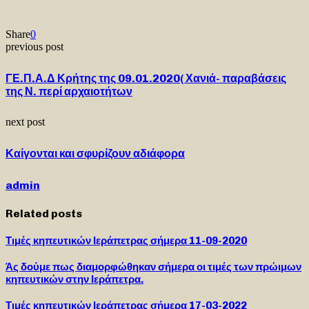
Share
0
previous post
ΓΕ.Π.Α.Δ Κρήτης της 09.01.2020( Χανιά- παραβάσεις
της Ν. περί αρχαιοτήτων
next post
Καίγονται και σφυρίζουν αδιάφορα
admin
Related posts
Τιμές κηπευτικών Ιεράπετρας σήμερα 11-09-2020
Άς δούμε πως διαμορφώθηκαν σήμερα οι τιμές των πρώιμων
κηπευτικών στην Ιεράπετρα.
Τιμές κηπευτικών Ιεράπετρας σήμερα 17-03-2022