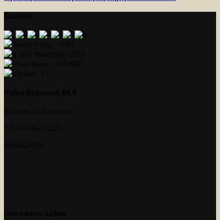
Counter
Users Today : 1697
Users Yesterday : 2533
Total Users : 1040990
Online : 17
Ραδιο Βερενικη 89,5
Κύπρου 10 Ιεράπετρα
ΤΗΛ-6946472221
2842023855
Πρόσφατα άρθρα