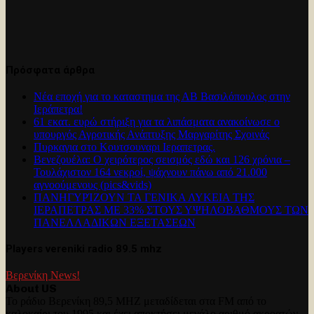
Πρόσφατα άρθρα
Νέα εποχή για το καταστημα της ΑΒ Βασιλόπουλος στην
Ιεράπετρα!
61 εκατ. ευρώ στήριξη για τα λιπάσματα ανακοίνωσε ο
υπουργός Αγροτικής Ανάπτυξης Μαργαρίτης Σχοινάς
Πυρκαγια στο Κουτσουναρι Ιεραπετρας.
Βενεζουέλα: Ο χειρότερος σεισμός εδώ και 126 χρόνια –
Τουλάχιστον 164 νεκροί, ψάχνουν πάνω από 21.000
αγνοούμενους (pics&vids)
ΠΑΝΗΓΥΡΊΖΟΥΝ ΤΑ ΓΕΝΙΚΑ ΛΥΚΕΙΑ ΤΗΣ
ΙΕΡΑΠΕΤΡΑΣ ΜΕ 33% ΣΤΟΥΣ ΥΨΗΛΟΒΑΘΜΟΥΣ ΤΩΝ
ΠΑΝΕΛΛΑΔΙΚΩΝ ΕΞΕΤΑΣΕΩΝ
Players vereniki radio 89.5 mhz
Βερενίκη News!
About US
Το ράδιο Βερενίκη 89,5 MHZ μεταδίδεται στα FM από το
καλοκαίρι του 1995 και έχει αποκτήσει μεγάλο αριθμό ακροατών