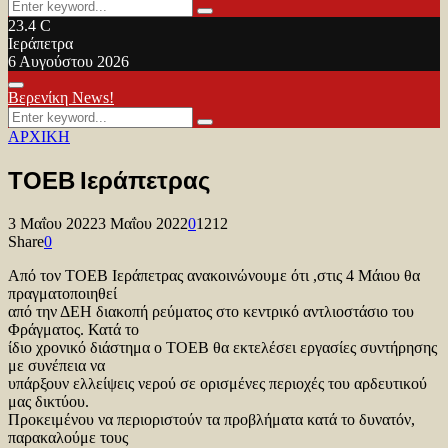
Search
Search
for:
23.4
C
Ιεράπετρα
6 Αυγούστου 2026
Facebook
Twitter
Youtube
Primary
Βερενίκη News!
Menu
Search
Search
for:
ΑΡΧΙΚΗ
ΤΟΕΒ Ιεράπετρας
3 Μαΐου 2022
3 Μαΐου 2022
0
1212
Share
0
Από τον ΤΟΕΒ Ιεράπετρας ανακοινώνουμε ότι ,στις 4 Μάιου θα
πραγματοποιηθεί
από την ΔΕΗ διακοπή ρεύματος στο κεντρικό αντλιοστάσιο του
Φράγματος. Κατά το
ίδιο χρονικό διάστημα ο ΤΟΕΒ θα εκτελέσει εργασίες συντήρησης
με συνέπεια να
υπάρξουν ελλείψεις νερού σε ορισμένες περιοχές του αρδευτικού
μας δικτύου.
Προκειμένου να περιοριστούν τα προβλήματα κατά το δυνατόν,
παρακαλούμε τους