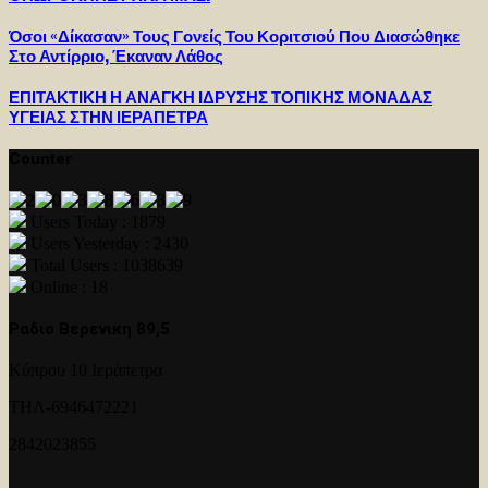
Όσοι «Δίκασαν» Τους Γονείς Του Κοριτσιού Που Διασώθηκε
Στο Αντίρριο, Έκαναν Λάθος
ΕΠΙΤΑΚΤΙΚΗ Η ΑΝΑΓΚΗ ΙΔΡΥΣΗΣ ΤΟΠΙΚΗΣ ΜΟΝΑΔΑΣ
ΥΓΕΙΑΣ ΣΤΗΝ ΙΕΡΑΠΕΤΡΑ
Counter
Users Today : 1879
Users Yesterday : 2430
Total Users : 1038639
Online : 18
Ραδιο Βερενικη 89,5
Κύπρου 10 Ιεράπετρα
ΤΗΛ-6946472221
2842023855