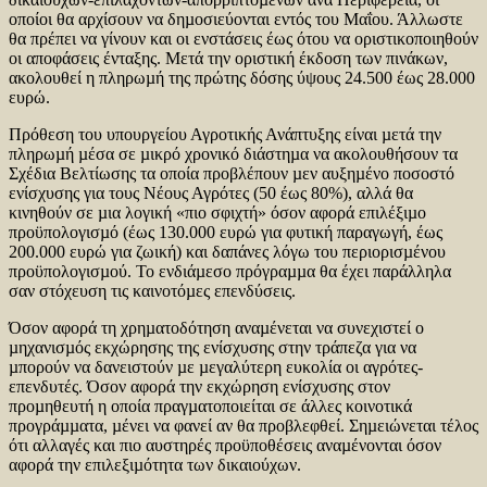
οποίοι θα αρχίσουν να δηµοσιεύονται εντός του Μαΐου. Άλλωστε
θα πρέπει να γίνουν και οι ενστάσεις έως ότου να οριστικοποιηθούν
οι αποφάσεις ένταξης. Μετά την οριστική έκδοση των πινάκων,
ακολουθεί η πληρωµή της πρώτης δόσης ύψους 24.500 έως 28.000
ευρώ.
Πρόθεση του υπουργείου Αγροτικής Ανάπτυξης είναι µετά την
πληρωµή µέσα σε µικρό χρονικό διάστηµα να ακολουθήσουν τα
Σχέδια Βελτίωσης τα οποία προβλέπουν µεν αυξηµένο ποσοστό
ενίσχυσης για τους Νέους Αγρότες (50 έως 80%), αλλά θα
κινηθούν σε µια λογική «πιο σφιχτή» όσον αφορά επιλέξιµο
προϋπολογισµό (έως 130.000 ευρώ για φυτική παραγωγή, έως
200.000 ευρώ για ζωική) και δαπάνες λόγω του περιορισµένου
προϋπολογισµού. Το ενδιάµεσο πρόγραµµα θα έχει παράλληλα
σαν στόχευση τις καινοτόµες επενδύσεις.
Όσον αφορά τη χρηµατοδότηση αναµένεται να συνεχιστεί ο
µηχανισµός εκχώρησης της ενίσχυσης στην τράπεζα για να
µπορούν να δανειστούν µε µεγαλύτερη ευκολία οι αγρότες-
επενδυτές. Όσον αφορά την εκχώρηση ενίσχυσης στον
προµηθευτή η οποία πραγµατοποιείται σε άλλες κοινοτικά
προγράµµατα, µένει να φανεί αν θα προβλεφθεί. Σηµειώνεται τέλος
ότι αλλαγές και πιο αυστηρές προϋποθέσεις αναµένονται όσον
αφορά την επιλεξιµότητα των δικαιούχων.