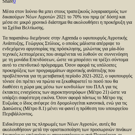
Share
0
Μέσα στον Ιούνιο θα µπει στους τραπεζικούς λογαριασµούς των
δικαιούχων Νέων Αγροτών 2021 το 70% του πριµ (α’ δόση) και
µέσα σε µικρό χρονικό διάστηµα θα ακολουθήσει η προκήρυξη για
τα Σχέδια Βελτίωσης.
Τα παραπάνω διεµήνυσε στην Agrenda ο υφυπουργός Αγροτικής
Ανάπτυξης, Γεώργιος Στύλιος, ο οποίος µάλιστα απέρριψε το
ενδεχόµενο αργοπορίας της πρόσκλησης, µιλώντας για µία-δύο
τεχνικές λεπτοµέρειες που αναµένεται να λυθούν σε συννενόηση
µε τη µονάδα Επενδύσεων, ώστε να µπορέσει να τρέξει σύντοµα
αυτό το επενδυτικό πρόγραµµα. Όσον αφορά τις υπόλοιπες
προκηρύξεις των προγραµµάτων αγροτικής ανάπτυξης που
προβλέπονται για τη µεταβατική περίοδο 2021-2022, ο υφυπουργός
τόνισε ότι πρέπει να πρώτα να ξεκαθαριστεί το ποσό που θα
διαθέσει η χώρα µας µέσω των κονδυλίων του ΠΑΑ για τις
έκτακτες ενισχύσεις των αγροκτηνοτρόφων (Μέτρο 21) ώστε να
υπάρξει σαφέστερη εικόνα. Όσον αφορά πάντως το Μέτρο της
Ευζωίας ο ίδιος ανέφερε ότι δροµολογείται κανονικά, ενώ για τις
∆ασώσεις (Μέτρο 8.1) µένει να φανεί η πρόθεση του υπουργείου
Περιβάλλοντος.
Ειδικότερα για τις πληρωµές των Νέων Αγροτών, αυτές θα
ακολουθήσουν µετά την οριστικοποίηση των προσωρινών πινάκων
δικαιούχων-επιλαχόντων-απορριπτόµενων ανά Περιφέρεια, οι