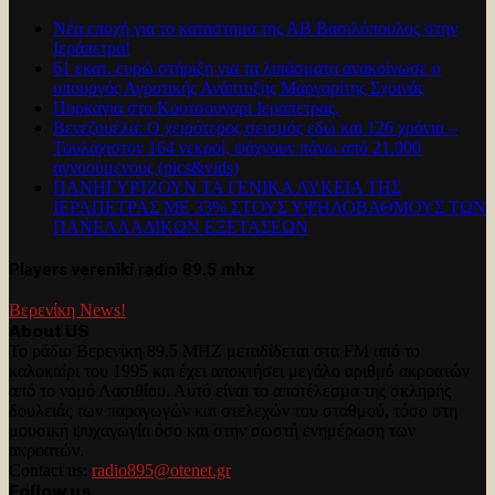
Νέα εποχή για το καταστημα της ΑΒ Βασιλόπουλος στην
Ιεράπετρα!
61 εκατ. ευρώ στήριξη για τα λιπάσματα ανακοίνωσε ο
υπουργός Αγροτικής Ανάπτυξης Μαργαρίτης Σχοινάς
Πυρκαγια στο Κουτσουναρι Ιεραπετρας.
Βενεζουέλα: Ο χειρότερος σεισμός εδώ και 126 χρόνια –
Τουλάχιστον 164 νεκροί, ψάχνουν πάνω από 21.000
αγνοούμενους (pics&vids)
ΠΑΝΗΓΥΡΊΖΟΥΝ ΤΑ ΓΕΝΙΚΑ ΛΥΚΕΙΑ ΤΗΣ
ΙΕΡΑΠΕΤΡΑΣ ΜΕ 33% ΣΤΟΥΣ ΥΨΗΛΟΒΑΘΜΟΥΣ ΤΩΝ
ΠΑΝΕΛΛΑΔΙΚΩΝ ΕΞΕΤΑΣΕΩΝ
Players vereniki radio 89.5 mhz
Βερενίκη News!
About US
Το ράδιο Βερενίκη 89,5 MHZ μεταδίδεται στα FM από το
καλοκαίρι του 1995 και έχει αποκτήσει μεγάλο αριθμό ακροατών
από το νομό Λασιθίου. Αυτό είναι το αποτέλεσμα της σκληρής
δουλειάς των παραγωγών και στελεχών του σταθμού, τόσο στη
μουσική ψυχαγωγία όσο και στην σωστή ενημέρωση των
ακροατών.
Contact us:
radio895@otenet.gr
Follow us