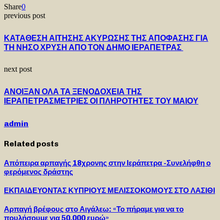
Share
0
previous post
ΚΑΤΑΘΕΣΗ ΑΙΤΗΣΗΣ ΑΚΥΡΩΣΗΣ ΤΗΣ ΑΠΟΦΑΣΗΣ ΓΙΑ
ΤΗ ΝΗΣΟ ΧΡΥΣΗ ΑΠΟ ΤΟΝ ΔΗΜΟ ΙΕΡΑΠΕΤΡΑΣ
next post
ΑΝΟΙΞΑΝ ΟΛΑ ΤΑ ΞΕΝΟΔΟΧΕΙΑ ΤΗΣ
ΙΕΡΑΠΕΤΡΑΣΜΕΤΡΙΕΣ ΟΙ ΠΛΗΡΟΤΗΤΕΣ ΤΟΥ ΜΑΙΟΥ
admin
Related posts
Απόπειρα αρπαγής 18χρονης στην Ιεράπετρα -Συνελήφθη ο
φερόμενος δράστης
ΕΚΠΑΙΔΕΥΟΝΤΑΣ ΚΥΠΡΙΟΥΣ ΜΕΛΙΣΣΟΚΟΜΟΥΣ ΣΤΟ ΛΑΣΙΘΙ
Αρπαγή βρέφους στο Αιγάλεω: «Το πήραμε για να το
πουλήσουμε για 50.000 ευρώ»