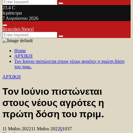
Search
Search
for:
23.4
C
Ιεράπετρα
7 Αυγούστου 2026
Facebook
Twitter
Youtube
Primary
Βερενίκη News!
Menu
Search
Search
for:
Home
ΑΡΧΙΚΗ
Τον Ιούνιο πιστώνεται στους νέους αγρότες η πρώτη δόση
του πριμ.
ΑΡΧΙΚΗ
Τον Ιούνιο πιστώνεται
στους νέους αγρότες η
πρώτη δόση του πριμ.
11 Μαΐου 2022
11 Μαΐου 2022
0
1037