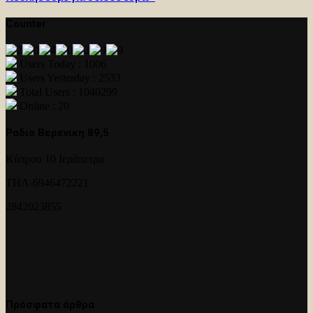
Counter
Users Today : 1006
Users Yesterday : 2533
Total Users : 1040299
Online : 20
Ραδιο Βερενικη 89,5
Κύπρου 10 Ιεράπετρα
ΤΗΛ-6946472221
2842023855
Πρόσφατα άρθρα