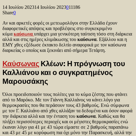
14 Ιουλίου 2023
14 Ιουλίου 2023
0
11186
Share
0
Αν και αρκετές φορές οι μετεωρολόγοι στην Ελλάδα έχουν
διαφορετικές απόψεις και προβλέψεις στο συγκεκριμένο
κύμα
καύσωνα
υπάρχει μια γενικότερη ταύτιση τόσο στη διάρκεια
αλλά και στις ημέρες κλιμάκωσης του
καύσωνα
. Εξάλλου και η
ΕΜΥ χθες εξέδωσε έκτακτο δελτίο αναφορικά με τον καύσωνα
διαρκείας ο οποίος και ξεκινάει από σήμερα Τετάρτη.
Καύσωνας
Κλέων: Η πρόγνωση του
Καλλιάνου και ο συγκρατημένος
Μαρουσάκης
Όλοι προειδοποιούν τους πολίτες για το κύμα ζέστης που φτάνει
από το Μαρόκο. Με τον Γιάννη Καλλιάνος να κάνει λόγο για
θερμοκρασίες που θα περάσουν τους 43 βαθμούς. Ενώ σύμφωνα
με τον Γ. Καλλιάνο από χθες αλλάξαν τα δεδομένα και όσον αφορά
την διάρκεια αλλά και την ένταση του
καύσωνα
. Καθώς και θα
πλήξει περισσότερες περιοχές και οι μέγιστες θερμοκρασίες ενώ
έκαναν λόγο για 41 με 43 τώρα είμαστε σε 2 βαθμούς παραπάνω
και 43 με 45 με κορύφωση πια όχι μόνο την Παρασκευή, αλλά την