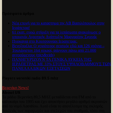
Πρόσφατα άρθρα
Νέα εποχή για το καταστημα της ΑΒ Βασιλόπουλος στην
Ιεράπετρα!
61 εκατ. ευρώ στήριξη για τα λιπάσματα ανακοίνωσε ο
υπουργός Αγροτικής Ανάπτυξης Μαργαρίτης Σχοινάς
Πυρκαγια στο Κουτσουναρι Ιεραπετρας.
Βενεζουέλα: Ο χειρότερος σεισμός εδώ και 126 χρόνια –
Τουλάχιστον 164 νεκροί, ψάχνουν πάνω από 21.000
αγνοούμενους (pics&vids)
ΠΑΝΗΓΥΡΊΖΟΥΝ ΤΑ ΓΕΝΙΚΑ ΛΥΚΕΙΑ ΤΗΣ
ΙΕΡΑΠΕΤΡΑΣ ΜΕ 33% ΣΤΟΥΣ ΥΨΗΛΟΒΑΘΜΟΥΣ ΤΩΝ
ΠΑΝΕΛΛΑΔΙΚΩΝ ΕΞΕΤΑΣΕΩΝ
Players vereniki radio 89.5 mhz
Βερενίκη News!
About US
Το ράδιο Βερενίκη 89,5 MHZ μεταδίδεται στα FM από το
καλοκαίρι του 1995 και έχει αποκτήσει μεγάλο αριθμό ακροατών
από το νομό Λασιθίου. Αυτό είναι το αποτέλεσμα της σκληρής
δουλειάς των παραγωγών και στελεχών του σταθμού, τόσο στη