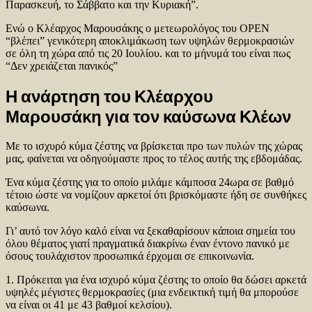
Παρασκευή, το Σάββατο και την Κυριακή”.
Ενώ ο Κλέαρχος Μαρουσάκης ο μετεωρολόγος του OPEN
“βλέπει” γενικότερη αποκλιμάκωση των υψηλών θερμοκρασιών
σε όλη τη χώρα από τις 20 Ιουλίου. και το μήνυμά του είναι πως
“Δεν χρειάζεται πανικός”
Η ανάρτηση του Κλέαρχου
Μαρουσάκη για τον καύσωνα Κλέων
Με το ισχυρό κύμα ζέστης να βρίσκεται προ των πυλών της χώρας
μας, φαίνεται να οδηγούμαστε προς το τέλος αυτής της εβδομάδας.
Ένα κύμα ζέστης για το οποίο μιλάμε κάμποσα 24ωρα σε βαθμό
τέτοιο ώστε να νομίζουν αρκετοί ότι βρισκόμαστε ήδη σε συνθήκες
καύσωνα.
Γι’ αυτό τον λόγο καλό είναι να ξεκαθαρίσουν κάποια σημεία του
όλου θέματος γιατί πραγματικά διακρίνω έναν έντονο πανικό με
όσους τουλάχιστον προσωπικά έρχομαι σε επικοινωνία.
1. Πρόκειται για ένα ισχυρό κύμα ζέστης το οποίο θα δώσει αρκετά
υψηλές μέγιστες θερμοκρασίες (μια ενδεικτική τιμή θα μπορούσε
να είναι οι 41 με 43 βαθμοί κελσίου).