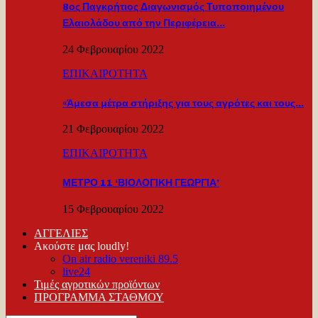
8ος Παγκρήτιος Διαγωνισμός Τυποποιημένου
Ελαιολάδου από την Περιφέρεια…
24 Φεβρουαρίου 2022
ΕΠΙΚΑΙΡΟΤΗΤΑ
«Άμεσα μέτρα στήριξης για τους αγρότες και τους…
21 Φεβρουαρίου 2022
ΕΠΙΚΑΙΡΟΤΗΤΑ
ΜΕΤΡΟ 11 ‘ΒΙΟΛΟΓΙΚΗ ΓΕΩΡΓΙΑ’
15 Φεβρουαρίου 2022
ΑΓΓΕΛΙΕΣ
Ακούστε μας loudly!
On air radio vereniki 89.5
live24
Τιμές αγροτικών προϊόντων
ΠΡΟΓΡΑΜΜΑ ΣΤΑΘΜΟΥ