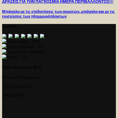
ΔΡΑΣΕΙΣ ΓΙΑ ΤΗΝ ΠΑΓΚΟΣΜΙΑ ΗΜΕΡΑ ΠΕΡΙΒΑΛΛΟΝΤΟΣ￼
Μπάχαλο με τις επιδοτήσεις των αγροτών, μπάχαλο και με τις
ενισχύσεις των πλημμυρόπληκτων
Counter
Users Today : 1515
Users Yesterday : 2673
Total Users : 1046049
Online : 14
Ραδιο Βερενικη 89,5
Κύπρου 10 Ιεράπετρα
ΤΗΛ-6946472221
2842023855