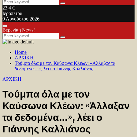
Search
Search
for:
23.4
C
Ιεράπετρα
9 Αυγούστου 2026
Facebook
Twitter
Youtube
Primary
Βερενίκη News!
Menu
Search
Search
for:
Home
ΑΡΧΙΚΗ
Τούμπα όλα με τον Καύσωνα Κλέων: «Άλλαξαν τα
δεδομένα…», λέει ο Γιάννης Καλλιάνος
ΑΡΧΙΚΗ
Τούμπα όλα με τον
Καύσωνα Κλέων: «Άλλαξαν
τα δεδομένα…», λέει ο
Γιάννης Καλλιάνος