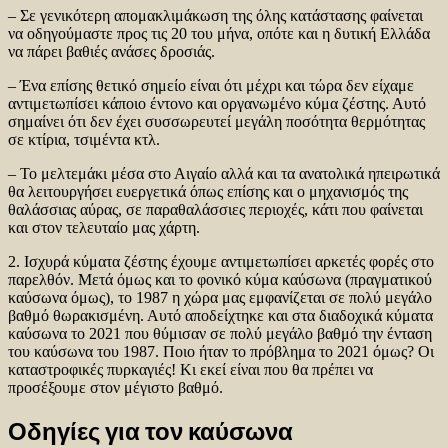
– Σε γενικότερη απομακλιμάκωση της όλης κατάστασης φαίνεται
να οδηγούμαστε προς τις 20 του μήνα, οπότε και η δυτική Ελλάδα
να πάρει βαθιές ανάσες δροσιάς.
– Ένα επίσης θετικό σημείο είναι ότι μέχρι και τώρα δεν είχαμε
αντιμετωπίσει κάποιο έντονο και οργανωμένο κύμα ζέστης. Αυτό
σημαίνει ότι δεν έχει συσσωρευτεί μεγάλη ποσότητα θερμότητας
σε κτίρια, τσιμέντα κτλ.
– Το μελτεμάκι μέσα στο Αιγαίο αλλά και τα ανατολικά ηπειρωτικά
θα λειτουργήσει ευεργετικά όπως επίσης και ο μηχανισμός της
θαλάσσιας αύρας, σε παραθαλάσσιες περιοχές, κάτι που φαίνεται
και στον τελευταίο μας χάρτη.
2. Ισχυρά κύματα ζέστης έχουμε αντιμετωπίσει αρκετές φορές στο
παρελθόν. Μετά όμως και το φονικό κύμα καύσωνα (πραγματικού
καύσωνα όμως), το 1987 η χώρα μας εμφανίζεται σε πολύ μεγάλο
βαθμό θωρακισμένη. Αυτό αποδείχτηκε και στα διαδοχικά κύματα
καύσωνα το 2021 που θύμισαν σε πολύ μεγάλο βαθμό την ένταση
του καύσωνα του 1987. Ποιο ήταν το πρόβλημα το 2021 όμως? Οι
καταστροφικές πυρκαγιές! Κι εκεί είναι που θα πρέπει να
προσέξουμε στον μέγιστο βαθμό.
Οδηγίες για τον καύσωνα