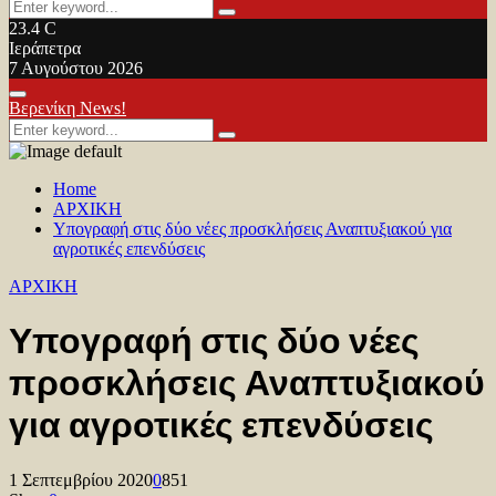
Search
Search
for:
23.4
C
Ιεράπετρα
7 Αυγούστου 2026
Facebook
Twitter
Youtube
Primary
Βερενίκη News!
Menu
Search
Search
for:
Home
ΑΡΧΙΚΗ
Υπογραφή στις δύο νέες προσκλήσεις Αναπτυξιακού για
αγροτικές επενδύσεις
ΑΡΧΙΚΗ
Υπογραφή στις δύο νέες
προσκλήσεις Αναπτυξιακού
για αγροτικές επενδύσεις
1 Σεπτεμβρίου 2020
0
851