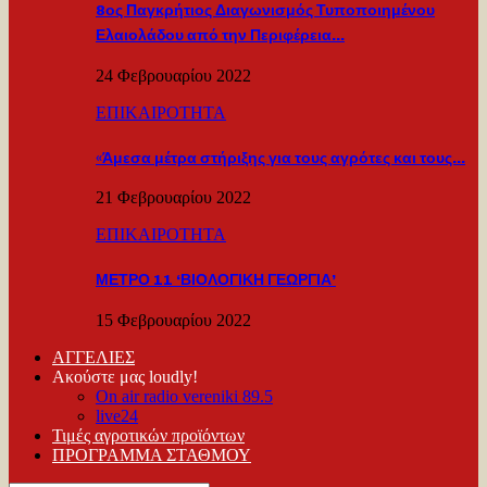
8ος Παγκρήτιος Διαγωνισμός Τυποποιημένου
Ελαιολάδου από την Περιφέρεια…
24 Φεβρουαρίου 2022
ΕΠΙΚΑΙΡΟΤΗΤΑ
«Άμεσα μέτρα στήριξης για τους αγρότες και τους…
21 Φεβρουαρίου 2022
ΕΠΙΚΑΙΡΟΤΗΤΑ
ΜΕΤΡΟ 11 ‘ΒΙΟΛΟΓΙΚΗ ΓΕΩΡΓΙΑ’
15 Φεβρουαρίου 2022
ΑΓΓΕΛΙΕΣ
Ακούστε μας loudly!
On air radio vereniki 89.5
live24
Τιμές αγροτικών προϊόντων
ΠΡΟΓΡΑΜΜΑ ΣΤΑΘΜΟΥ