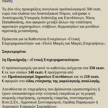
Share
0
Τις δύο νέες προκηρύξεις συνολικού προϋπολογισμού 500 εκατ.
ευρώ στα πλαίσια του Αναπτυξιακού Νόμου, υπέγραψε ο
Αναπληρωτής Υπουργός Ανάπτυξης και Επενδύσεων, Νίκος
Παπαθανάσης, που αφορούν μεταξύ άλλων την επιδότηση
αγροτικών μηχανημάτων, στάβλων, θερμοκηπίων και μονάδων
αγροτικής μεταποίησης.
Πρόκειται για τα Καθεστώτα Ενισχύσεων «Γενική
Επιχειρηματικότητα» και «Πολύ Μικρές και Μικρές Επιχειρήσεις».
Συγκεκριμένα:
1η Προκήρυξη : «Γενική Επιχειρηματικότητα»
Ο προϋπολογισμός για αυτό το καθεστώς ανέρχεται στα
350 εκατ.
€
εκ των οποίων
140 εκατ. €
προέρχονται από
τον
Προϋπολογισμό Δημοσίων Επενδύσεων
και τα
210 εκατ.
€
αφορούν στο
είδος ενίσχυσης της φορολογικής απαλλαγής.
Απευθύνεται σε επιχειρήσεις που βρίσκονται εγκατεστημένες ή
έχουν υποκατάστημα στην ελληνική επικράτεια με τη μορφή
ατομικής επιχείρησης, εμπορικής εταιρείας, συνεταιρισμού,
Κοιν.Σ.Επ., Αγροτικού Συνεταιρισμού, Ομάδας Παραγωγών ή
Αγροτικών Εταιρικών Συμπράξεων.