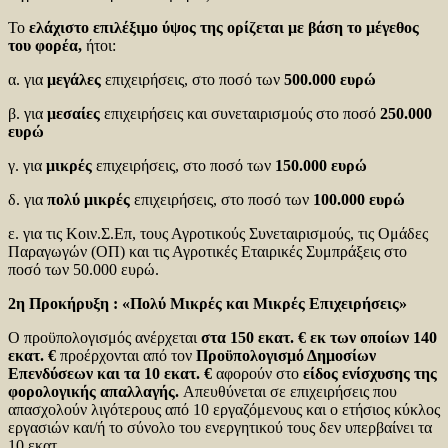
Το
ελάχιστο επιλέξιμο ύψος της ορίζεται με βάση το μέγεθος
του φορέα,
ήτοι:
α. για
μεγάλες
επιχειρήσεις, στο ποσό των
500.000 ευρώ
β. για
μεσαίες
επιχειρήσεις και συνεταιρισμούς στο ποσό
250.000
ευρώ
γ. για
μικρές
επιχειρήσεις, στο ποσό των
150.000 ευρώ
δ. για
πολύ μικρές
επιχειρήσεις, στο ποσό των
100.000 ευρώ
ε. για τις Κοιν.Σ.Επ, τους Αγροτικούς Συνεταιρισμούς, τις Ομάδες
Παραγωγών (ΟΠ) και τις Αγροτικές Εταιρικές Συμπράξεις στο
ποσό των 50.000 ευρώ.
2η Προκήρυξη : «Πολύ Μικρές και Μικρές Επιχειρήσεις»
Ο προϋπολογισμός ανέρχεται
στα 150 εκατ. € εκ των οποίων 140
εκατ. €
προέρχονται από τον
Προϋπολογισμό Δημοσίων
Επενδύσεων και τα 10 εκατ. €
αφορούν στο
είδος ενίσχυσης της
φορολογικής απαλλαγής.
Απευθύνεται σε επιχειρήσεις που
απασχολούν λιγότερους από 10 εργαζόμενους και ο ετήσιος κύκλος
εργασιών και/ή το σύνολο του ενεργητικού τους δεν υπερβαίνει τα
10 εκατ.