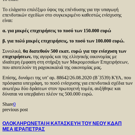
Το ελάχιστο επιλέξιμο ύψος της επένδυσης για την υπαγωγή
επενδυτικών σχεδίων στο συγκεκριμένο καθεστώς ενίσχυσης
είναι:
α. για μικρές επιχειρήσεις το ποσό των 150.000 ευρώ
β. για πολύ μικρές επιχειρήσεις, το ποσό των 100.000 ευρώ.
Συνολικά,
θα διατεθούν 500 εκατ. ευρώ για την ενίσχυση των
επιχειρήσεων,
της αγοράς και της ελληνικής οικονομίας με
ιδιαίτερη έμφαση στη στήριξη των Μικρομεσαίων Επιχειρήσεων,
που αποτελούν τη ραχοκοκαλιά της οικονομίας μας.
Επίσης, δυνάμει της υπ’ αρ. 88642/26.08.2020 (Β΄3539) ΚΥΑ, που
πρόσφατα υπεγράφη, το ποσό ενίσχυσης για επενδυτικά σχέδια των
ανωτέρω δύο δράσεων στον πρωτογενή τομέα, αυξήθηκε και
δύναται να υπερβαίνει πλέον τις 500.000 ευρώ.
Share
0
previous post
ΟΛΟΚΛΗΡΩΝΕΤΑΙ Η ΚΑΤΑΣΚΕΥΗ ΤΟΥ ΝΕΟΥ ΚΔΑΠ
ΜΕΑ ΙΕΡΑΠΕΤΡΑΣ