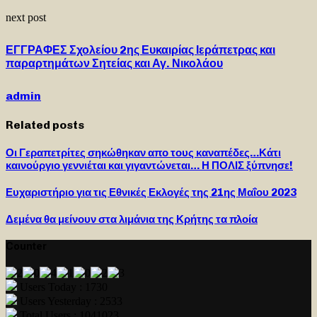
next post
ΕΓΓΡΑΦΕΣ Σχολείου 2ης Ευκαιρίας Ιεράπετρας και
παραρτημάτων Σητείας και Αγ. Νικολάου
admin
Related posts
Οι Γεραπετρίτες σηκώθηκαν απο τους καναπέδες…Κάτι
καινούργιο γεννιέται και γιγαντώνεται… Η ΠΟΛΙΣ ξύπνησε!
Ευχαριστήριο για τις Εθνικές Εκλογές της 21ης Μαΐου 2023
Δεμένα θα μείνουν στα λιμάνια της Κρήτης τα πλοία
Counter
Users Today : 1730
Users Yesterday : 2533
Total Users : 1041023