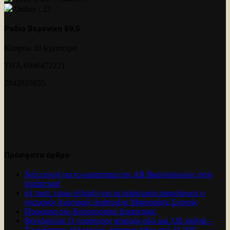
Online : 23
Ραδιο Βερενικη 89,5
Κύπρου 10 Ιεράπετρα
ΤΗΛ-6946472221
2842023855
Πρόσφατα άρθρα
Νέα εποχή για το καταστημα της ΑΒ Βασιλόπουλος στην
Ιεράπετρα!
61 εκατ. ευρώ στήριξη για τα λιπάσματα ανακοίνωσε ο
υπουργός Αγροτικής Ανάπτυξης Μαργαρίτης Σχοινάς
Πυρκαγια στο Κουτσουναρι Ιεραπετρας.
Βενεζουέλα: Ο χειρότερος σεισμός εδώ και 126 χρόνια –
Τουλάχιστον 164 νεκροί, ψάχνουν πάνω από 21.000