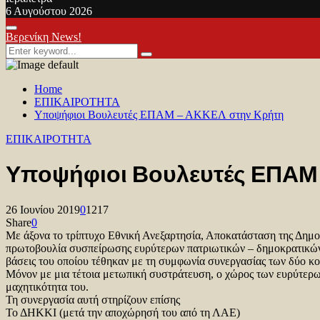
6 Αυγούστου 2026
Facebook
Twitter
Youtube
Primary
Βερενίκη News!
Menu
Search
Search
for:
Home
ΕΠΙΚΑΙΡΟΤΗΤΑ
Υποψήφιοι Βουλευτές ΕΠΑΜ – ΑΚΚΕΛ στην Κρήτη
ΕΠΙΚΑΙΡΟΤΗΤΑ
Υποψήφιοι Βουλευτές ΕΠΑΜ
26 Ιουνίου 2019
0
1217
Share
0
Με άξονα το τρίπτυχο Εθνική Ανεξαρτησία, Αποκατάσταση της Δη
πρωτοβουλία συσπείρωσης ευρύτερων πατριωτικών – δημοκρατικών δ
βάσεις του οποίου τέθηκαν με τη συμφωνία συνεργασίας των δύο κ
Μόνον με μια τέτοια μετωπική συστράτευση, ο χώρος των ευρύτερων
μαχητικότητα του.
Τη συνεργασία αυτή στηρίζουν επίσης
Το ΔΗΚΚΙ (μετά την αποχώρησή του από τη ΛΑΕ)