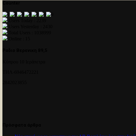
Counter
Users Today : 2239
Users Yesterday : 2430
Total Users : 1038999
Online : 15
Ραδιο Βερενικη 89,5
Κύπρου 10 Ιεράπετρα
ΤΗΛ-6946472221
2842023855
Πρόσφατα άρθρα