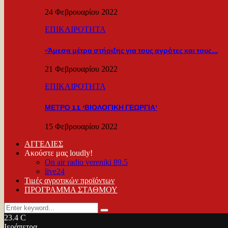
24 Φεβρουαρίου 2022
ΕΠΙΚΑΙΡΟΤΗΤΑ
«Άμεσα μέτρα στήριξης για τους αγρότες και τους…
21 Φεβρουαρίου 2022
ΕΠΙΚΑΙΡΟΤΗΤΑ
ΜΕΤΡΟ 11 ‘ΒΙΟΛΟΓΙΚΗ ΓΕΩΡΓΙΑ’
15 Φεβρουαρίου 2022
ΑΓΓΕΛΙΕΣ
Ακούστε μας loudly!
On air radio vereniki 89.5
live24
Τιμές αγροτικών προϊόντων
ΠΡΟΓΡΑΜΜΑ ΣΤΑΘΜΟΥ
Search
Search
for:
23.4
C
Ιεράπετρα