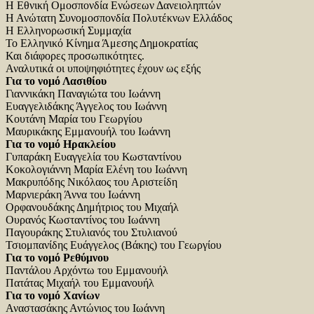
Η Εθνική Ομοσπονδία Ενώσεων Δανειοληπτών
Η Ανώτατη Συνομοσπονδία Πολυτέκνων Ελλάδος
Η Ελληνορωσική Συμμαχία
Το Ελληνικό Κίνημα Άμεσης Δημοκρατίας
Και διάφορες προσωπικότητες.
Αναλυτικά οι υποψηφιότητες έχουν ως εξής
Για το νομό Λασιθίου
Γιαννικάκη Παναγιώτα του Ιωάννη
Ευαγγελιδάκης Άγγελος του Ιωάννη
Κουτάνη Μαρία του Γεωργίου
Μαυρικάκης Εμμανουήλ του Ιωάννη
Για το νομό Ηρακλείου
Γυπαράκη Ευαγγελία του Κωσταντίνου
Κοκολογιάννη Μαρία Ελένη του Ιωάννη
Μακρυπόδης Νικόλαος του Αριστείδη
Μαρνιεράκη Άννα του Ιωάννη
Ορφανουδάκης Δημήτριος του Μιχαήλ
Ουρανός Κωσταντίνος του Ιωάννη
Παγουράκης Στυλιανός του Στυλιανού
Τσιομπανίδης Ευάγγελος (Βάκης) του Γεωργίου
Για το νομό Ρεθύμνου
Παντάλου Αρχόντω του Εμμανουήλ
Πατάτας Μιχαήλ του Εμμανουήλ
Για το νομό Χανίων
Αναστασάκης Αντώνιος του Ιωάννη