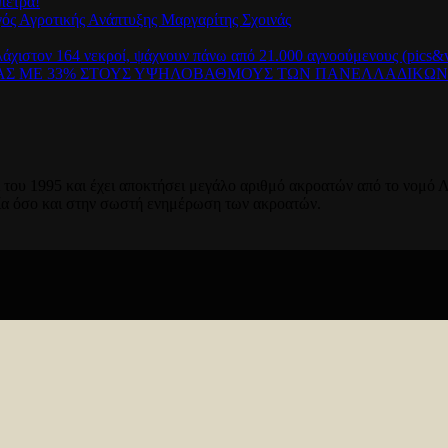
πετρα!
γός Αγροτικής Ανάπτυξης Μαργαρίτης Σχοινάς
λάχιστον 164 νεκροί, ψάχνουν πάνω από 21.000 αγνοούμενους (pics&v
ΡΑΣ ΜΕ 33% ΣΤΟΥΣ ΥΨΗΛΟΒΑΘΜΟΥΣ ΤΩΝ ΠΑΝΕΛΛΑΔΙΚΩ
του 1995 και έχει αποκτήσει μεγάλο αριθμό ακροατών από το νομό Λ
ία όσο και στην σωστή ενημέρωση των ακροατών.