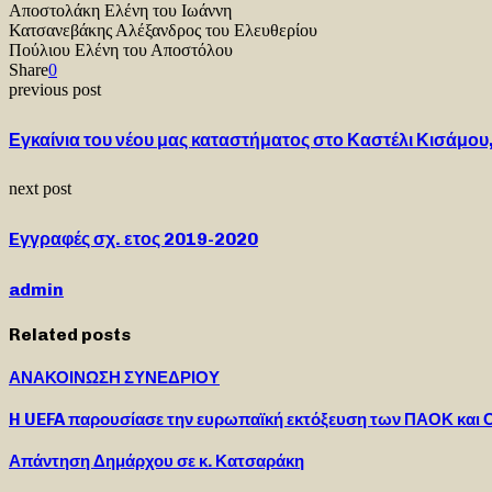
Αποστολάκη Ελένη του Ιωάννη
Κατσανεβάκης Αλέξανδρος του Ελευθερίου
Πούλιου Ελένη του Αποστόλου
Share
0
previous post
Εγκαίνια του νέου μας καταστήματος στο Καστέλι Κισάμο
next post
Eγγραφές σχ. ετος 2019-2020
admin
Related posts
ΑΝΑΚΟΙΝΩΣΗ ΣΥΝΕΔΡΙΟΥ
H UEFA παρουσίασε την ευρωπαϊκή εκτόξευση των ΠΑΟΚ και 
Απάντηση Δημάρχου σε κ. Κατσαράκη