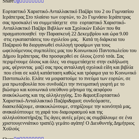
Share
0
Εορταστικό Χαριστικό-Ανταλλακτικό Παζάρι του 2 ου Γυμνασίου
Ιεράπετρας Στο πλαίσιο των εορτών, το 2ο Γυμνάσιο Ιεράπετρας
σας προσκαλεί να συμμετάσχετε στο εορταστικό Χαριστικό-
Ανταλλακτικό Παζάρι Βιβλίων και Σχολικών Ειδών που θα
πραγματοποιηθεί την Παρασκευή 22 Δεκεμβρίου και ώρα 9.00
στις εγκαταστάσεις του σχολείου μας. Κατά τη διάρκεια του
Παζαριού θα διοργανωθεί συλλογή τροφίμων για τους
ωφελούμενους συμπολίτες μας του Κοινωνικού Παντοπωλείου του
Δήμου Ιεράπετρας. Θα προσφερθεί σε όλους ζεστό τσάι. Σας
περιμένουμε όλους και όλες να συμμετάσχετε στην εκδήλωση
μας, φέρνοντας μαζί σας προς ανταλλαγή σχολικά είδη και βιβλία
που είναι σε καλή κατάσταση καθώς και τρόφιμα για το Κοινωνικό
Παντοπωλείο. Ελάτε να μοιραστούμε το πνεύμα των εορτών, σε
μια πρωτοβουλία που συνδυάζει την πνευματική γιορτή με το
βιώσιμο και κοινωνικά υπεύθυνο μήνυμα της αειφόρου
ανακύκλωσης και της αλληλεγγύης. Στο &quot;Εορταστικό
Χαριστικό-Ανταλλακτικό Παζάρι&quot; συνδεόμαστε,
διασκεδάζουμε, ανακυκλώνουμε, στηρίζουμε την κοινότητά μας,
ανακαλύπτουμε τη χαρά του διαμοιρασμού και της
αλληλοϋποστήριξης Τις άγιες αυτές μέρες ας συμβάλουμε σε ένα
χριστουγεννιάτικο τραπέζι γεμάτο αγάπη! Ο Διευθυντής Δημήτριος
Χοϊλούς