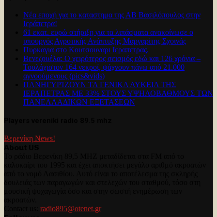
Νέα εποχή για το καταστημα της ΑΒ Βασιλόπουλος στην
Ιεράπετρα!
61 εκατ. ευρώ στήριξη για τα λιπάσματα ανακοίνωσε ο
υπουργός Αγροτικής Ανάπτυξης Μαργαρίτης Σχοινάς
Πυρκαγια στο Κουτσουναρι Ιεραπετρας.
Βενεζουέλα: Ο χειρότερος σεισμός εδώ και 126 χρόνια –
Τουλάχιστον 164 νεκροί, ψάχνουν πάνω από 21.000
αγνοούμενους (pics&vids)
ΠΑΝΗΓΥΡΊΖΟΥΝ ΤΑ ΓΕΝΙΚΑ ΛΥΚΕΙΑ ΤΗΣ
ΙΕΡΑΠΕΤΡΑΣ ΜΕ 33% ΣΤΟΥΣ ΥΨΗΛΟΒΑΘΜΟΥΣ ΤΩΝ
ΠΑΝΕΛΛΑΔΙΚΩΝ ΕΞΕΤΑΣΕΩΝ
Players vereniki radio 89.5 mhz
Βερενίκη News!
About US
Το ράδιο Βερενίκη 89,5 MHZ μεταδίδεται στα FM από το
καλοκαίρι του 1995 και έχει αποκτήσει μεγάλο αριθμό ακροατών
από το νομό Λασιθίου. Αυτό είναι το αποτέλεσμα της σκληρής
δουλειάς των παραγωγών και στελεχών του σταθμού, τόσο στη
μουσική ψυχαγωγία όσο και στην σωστή ενημέρωση των
ακροατών.
Contact us:
radio895@otenet.gr