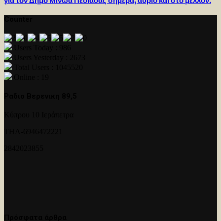
για τον Δήμο Μινώα Πεδιάδας σήμερα, αύριο και στο μέλλον.
Counter
Users Today : 986
Users Yesterday : 2673
Total Users : 1045520
Online : 19
Ραδιο Βερενικη 89,5
Κύπρου 10 Ιεράπετρα
ΤΗΛ-6946472221
2842023855
Πρόσφατα άρθρα