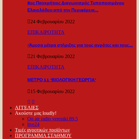
8ος Παγκρήτιος Διαγωνισμός Τυποποιημένου
Ελαιολάδου από την Περιφέρεια…
24 Φεβρουαρίου 2022
ΕΠΙΚΑΙΡΟΤΗΤΑ
«Άμεσα μέτρα στήριξης για τους αγρότες και τους…
21 Φεβρουαρίου 2022
ΕΠΙΚΑΙΡΟΤΗΤΑ
ΜΕΤΡΟ 11 ‘ΒΙΟΛΟΓΙΚΗ ΓΕΩΡΓΙΑ’
15 Φεβρουαρίου 2022
ΑΓΓΕΛΙΕΣ
Ακούστε μας loudly!
On air radio vereniki 89.5
live24
Τιμές αγροτικών προϊόντων
ΠΡΟΓΡΑΜΜΑ ΣΤΑΘΜΟΥ