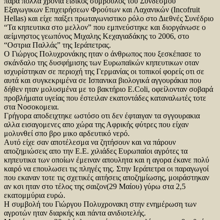
παρα πολλα χρονια ειδικος σύμβουλος του Συνδέσμου
Εξαγωγικων Επιχειρήσεων Φρούτων και Λαχανικών (Incofruit
Hellas) και είχε παίξει πρωταγωνιστικο ρόλο στο Διεθνές Συνέδριο
“Τα κηπευτικα στο μελλον” που εμπνεύστηκε και διοργάνωσε ο
αείμνηστος γεωπόνος Μιχαλης Κεχαγιαδάκης το 2006, στο
“Οστρια Παλλάς” της Ιεράπετρας.
Ο Γιώργος Πολυχρονάκης ηταν ο άνθρωπος που ξεσκέπασε το
σκάνδαλο της δυσφήμισης των Ευρωπαϊκών κηπευτικων οταν
ισχυρίστηκαν σε περιοχή της Γερμανίας οι τοπικοί φορείς οτι σε
αυτά και συγκεκριμένα σε Ισπανικα βιολογικά αγγουράκια που
δήθεν ηταν μολυσμένα με το βακτήριο E.Coli, οφείλονταν σοβαρά
προβλήματα υγείας που έστειλαν εκατοντάδες καταναλωτές τοτε
στα Νοσοκομεια.
Γρήγορα αποδειχτηκε ωστόσο οτι δεν έφταιγαν τα σγγουρακια
αλλα εισαγομενες απο χώρα της Αφρικής φύτρες που είχαν
μολυνθεί σπο βρο μικο αρδευτικό νερό.
Αυτό είχε σαν αποτέλεσμα να ζητήσουν και να πάρουν
αποζημιώσεις απο την Ε.Ε. χιλιάδες Ευρωπαίοι αγρότες τα
κηπευτικα των οποίων έμειναν απουλητα και η αγορα έκανε πολύ
καιρό να επουλωσει τις πληγές της. Στην Ιεράπετρα οι παραγωγοί
που εκαναν τοτε τις σχετικές αιτήσεις αποζημίωσης, μοιράστηκαν
αν κσι ηταν στο τέλος της σαιζον(29 Μαίου) γύρω στα 2,5
εκατομμύρια ευρώ.
Η συμβολή του Γιώργου Πολυχρονακη στην ενημέρωση των
αγροτών ηταν διαρκής και πάντα ανιδιοτελής.