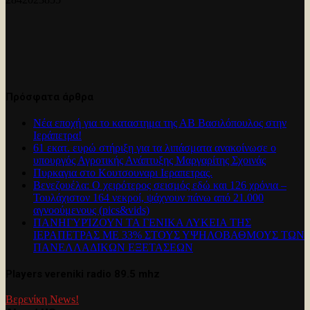
Πρόσφατα άρθρα
Νέα εποχή για το καταστημα της ΑΒ Βασιλόπουλος στην
Ιεράπετρα!
61 εκατ. ευρώ στήριξη για τα λιπάσματα ανακοίνωσε ο
υπουργός Αγροτικής Ανάπτυξης Μαργαρίτης Σχοινάς
Πυρκαγια στο Κουτσουναρι Ιεραπετρας.
Βενεζουέλα: Ο χειρότερος σεισμός εδώ και 126 χρόνια –
Τουλάχιστον 164 νεκροί, ψάχνουν πάνω από 21.000
αγνοούμενους (pics&vids)
ΠΑΝΗΓΥΡΊΖΟΥΝ ΤΑ ΓΕΝΙΚΑ ΛΥΚΕΙΑ ΤΗΣ
ΙΕΡΑΠΕΤΡΑΣ ΜΕ 33% ΣΤΟΥΣ ΥΨΗΛΟΒΑΘΜΟΥΣ ΤΩΝ
ΠΑΝΕΛΛΑΔΙΚΩΝ ΕΞΕΤΑΣΕΩΝ
Players vereniki radio 89.5 mhz
Βερενίκη News!