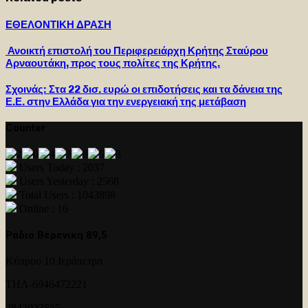
ΕΘΕΛΟΝΤΙΚΗ ΔΡΑΣΗ
Ανοικτή επιστολή του Περιφερειάρχη Κρήτης Σταύρου
Αρναουτάκη, προς τους πολίτες της Κρήτης.
Σχοινάς: Στα 22 δισ. ευρώ οι επιδοτήσεις και τα δάνεια της
Ε.Ε. στην Ελλάδα για την ενεργειακή της μετάβαση
Counter
Users Today : 2037
Users Yesterday : 2568
Total Users : 1043898
Online : 16
Ραδιο Βερενικη 89,5
Κύπρου 10 Ιεράπετρα
ΤΗΛ-6946472221
2842023855