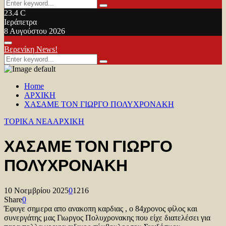
Search
Search
for:
23.4
C
Ιεράπετρα
8 Αυγούστου 2026
Facebook
Twitter
Youtube
Primary
Βερενίκη News!
Menu
Search
Search
for:
Home
ΑΡΧΙΚΗ
ΧΑΣΑΜΕ ΤΟΝ ΓΙΩΡΓΟ ΠΟΛΥΧΡΟΝΑΚΗ
TOPIKA NEA
ΑΡΧΙΚΗ
ΧΑΣΑΜΕ ΤΟΝ ΓΙΩΡΓΟ
ΠΟΛΥΧΡΟΝΑΚΗ
10 Νοεμβρίου 2025
0
1216
Share
0
Έφυγε σημερα απο ανακοπη καρδιας , ο 84χρονος φίλος και
συνεργάτης μας Γιωργος Πολυχρονακης που είχε διατελέσει για