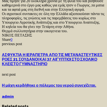
Μας τίμησε για 20 ολόκληρα χρόνια με τη φιλία του και βοηθούσε
καθημερινά στο έργο μας καθώς για εμάς ητσν ο Γιωργος ,τα ματια
και τα αφτιά μας στη διεθνή και στην Ελληνική αγορά.
Οι αγροτικοί συντακτες σε όλη την Ελλάδα αξιοποιούσαν πάντα τις
πληροφορίες, τις γνώσεις και τις παρεμβάσεις του κυρίως στο
Υπουργειο Αγροτικής Ανάπτυξης και στο Υπουργειο Αναπτυξης.
Η κηδεία του θα γίνει την Τετάρτη στην Αθήνα.
Θερμά συλλυπητήρια στην οικογενεια του.
ΝΙΚΟΣ ΠΕΤΑΣΗΣ
Share
0
previous post
ΑΣΦΥΚΤΙΑ Η ΙΕΡΑΠΕΤΡΑ ΑΠΟ ΤΙΣ ΜΕΤΑΝΑΣΤΕΥΤΙΚΕΣ
ΡΟΕΣ 21 ΣΟΥΔΑΝΟΙ ΚΑΙ 37 ΑΙΓΥΠΤΙΟΙ ΣΤΟ ΣΧΟΛΙΚΟ
ΚΛΕΙΣΤΟ ΓΥΜΝΑΣΤΗΡΙΟ
next post
Η μάχη κερδήθηκε ο πόλεμος του νερού συνεχίζεται.
admin
Related posts