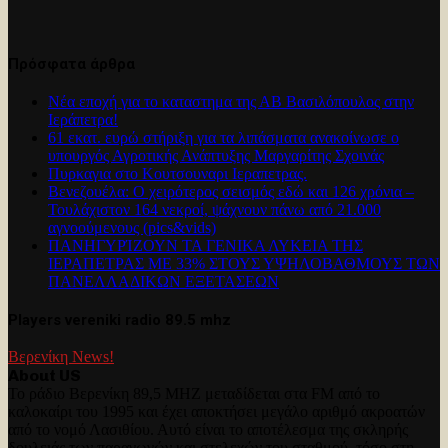
Πρόσφατα άρθρα
Νέα εποχή για το καταστημα της ΑΒ Βασιλόπουλος στην
Ιεράπετρα!
61 εκατ. ευρώ στήριξη για τα λιπάσματα ανακοίνωσε ο
υπουργός Αγροτικής Ανάπτυξης Μαργαρίτης Σχοινάς
Πυρκαγια στο Κουτσουναρι Ιεραπετρας.
Βενεζουέλα: Ο χειρότερος σεισμός εδώ και 126 χρόνια –
Τουλάχιστον 164 νεκροί, ψάχνουν πάνω από 21.000
αγνοούμενους (pics&vids)
ΠΑΝΗΓΥΡΊΖΟΥΝ ΤΑ ΓΕΝΙΚΑ ΛΥΚΕΙΑ ΤΗΣ
ΙΕΡΑΠΕΤΡΑΣ ΜΕ 33% ΣΤΟΥΣ ΥΨΗΛΟΒΑΘΜΟΥΣ ΤΩΝ
ΠΑΝΕΛΛΑΔΙΚΩΝ ΕΞΕΤΑΣΕΩΝ
Players vereniki radio 89.5 mhz
Βερενίκη News!
About US
Το ράδιο Βερενίκη 89,5 MHZ μεταδίδεται στα FM από το
καλοκαίρι του 1995 και έχει αποκτήσει μεγάλο αριθμό ακροατών
από το νομό Λασιθίου. Αυτό είναι το αποτέλεσμα της σκληρής
δουλειάς των παραγωγών και στελεχών του σταθμού, τόσο στη