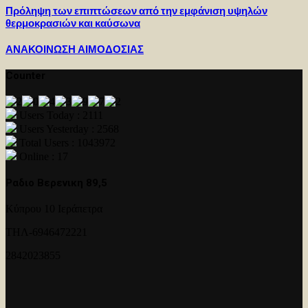
Πρόληψη των επιπτώσεων από την εμφάνιση υψηλών
θερμοκρασιών και καύσωνα
ΑΝΑΚΟΙΝΩΣΗ ΑΙΜΟΔΟΣΙΑΣ
Counter
Users Today : 2111
Users Yesterday : 2568
Total Users : 1043972
Online : 17
Ραδιο Βερενικη 89,5
Κύπρου 10 Ιεράπετρα
ΤΗΛ-6946472221
2842023855