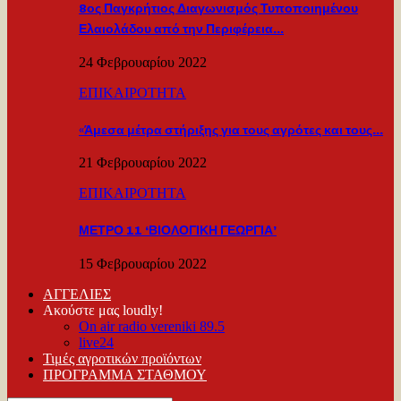
8ος Παγκρήτιος Διαγωνισμός Τυποποιημένου
Ελαιολάδου από την Περιφέρεια…
24 Φεβρουαρίου 2022
ΕΠΙΚΑΙΡΟΤΗΤΑ
«Άμεσα μέτρα στήριξης για τους αγρότες και τους…
21 Φεβρουαρίου 2022
ΕΠΙΚΑΙΡΟΤΗΤΑ
ΜΕΤΡΟ 11 ‘ΒΙΟΛΟΓΙΚΗ ΓΕΩΡΓΙΑ’
15 Φεβρουαρίου 2022
ΑΓΓΕΛΙΕΣ
Ακούστε μας loudly!
On air radio vereniki 89.5
live24
Τιμές αγροτικών προϊόντων
ΠΡΟΓΡΑΜΜΑ ΣΤΑΘΜΟΥ