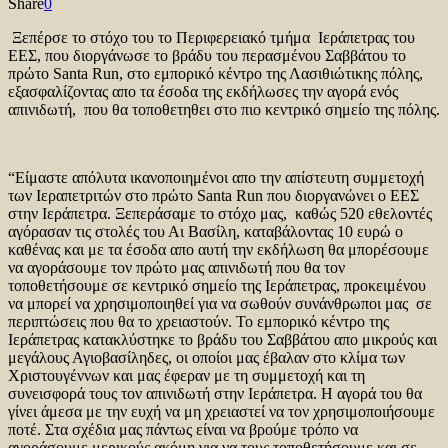
Share
0
Ξεπέρσε το στόχο του το Περιφερειακό τμήμα Ιεράπετρας του
ΕΕΣ, που διοργάνωσε το βράδυ του περασμένου Σαββάτου το
πρώτο Santa Run, στο εμπορικό κέντρο της Λασιθιώτικης πόλης,
εξασφαλίζοντας απο τα έσοδα της εκδήλωσες την αγορά ενός
απινιδωτή, που θα τοποθετηθει στο πιο κεντρικό σημείο της πόλης.
“Είμαστε απόλυτα ικανοποιημένοι απο την απίστευτη συμμετοχή
των Ιεραπετριτών στο πρώτο Santa Run που διοργανώνει ο ΕΕΣ
στην Ιεράπετρα. Ξεπεράσαμε το στόχο μας, καθώς 520 εθελοντές
αγόρασαν τις στολές του Αι Βασίλη, καταβάλοντας 10 ευρώ ο
καθένας και με τα έσοδα απο αυτή την εκδήλωση θα μπορέσουμε
να αγοράσουμε τον πρώτο μας απινιδωτή που θα τον
τοποθετήσουμε σε κεντρικό σημείο της Ιεράπετρας, προκειμένου
να μπορεί να χρησιμοποιηθεί για να σωθούν συνάνθρωποι μας σε
περιπτώσεις που θα το χρειαστούν. Το εμπορικό κέντρο της
Ιεράπετρας κατακλύστηκε το βράδυ του Σαββάτου απο μικρούς και
μεγάλους Αγιοβασίληδες, οι οποίοι μας έβαλαν στο κλίμα των
Χριστουγέννων και μας έφεραν με τη συμμετοχή και τη
συνεισφορά τους τον απινιδωτή στην Ιεράπετρα. Η αγορά του θα
γίνει άμεσα με την ευχή να μη χρειαστεί να τον χρησιμοποιήσουμε
ποτέ. Στα σχέδια μας πάντως είναι να βρούμε τρόπο να
αγοράσουμε μερικούς ακόμη για να τους τοποθετήσουμε και σε