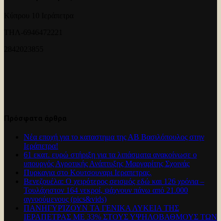
Κύπρου 10 Ιεράπετρα
ΤΗΛ-6946472221
2842023855
Πρόσφατα άρθρα
Νέα εποχή για το καταστημα της ΑΒ Βασιλόπουλος στην
Ιεράπετρα!
61 εκατ. ευρώ στήριξη για τα λιπάσματα ανακοίνωσε ο
υπουργός Αγροτικής Ανάπτυξης Μαργαρίτης Σχοινάς
Πυρκαγια στο Κουτσουναρι Ιεραπετρας.
Βενεζουέλα: Ο χειρότερος σεισμός εδώ και 126 χρόνια –
Τουλάχιστον 164 νεκροί, ψάχνουν πάνω από 21.000
αγνοούμενους (pics&vids)
ΠΑΝΗΓΥΡΊΖΟΥΝ ΤΑ ΓΕΝΙΚΑ ΛΥΚΕΙΑ ΤΗΣ
ΙΕΡΑΠΕΤΡΑΣ ΜΕ 33% ΣΤΟΥΣ ΥΨΗΛΟΒΑΘΜΟΥΣ ΤΩΝ