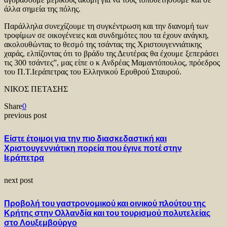
άλλα σημεία της πόλης.
Παράλληλα συνεχίζουμε τη συγκέντρωση και την διανομή των
τροφίμων σε οικογένειες και συνδημότες που τα έχουν ανάγκη,
ακολουθώντας το θεσμό της τσάντας της Χριστουγεννιάτικης
χαράς, ελπίζοντας ότι το βράδυ της Δευτέρας θα έχουμε ξεπεράσει
τις 300 τσάντες”, μας είπε ο κ Ανδρέας Μαμαντόπουλος, πρόεδρος
του Π.Τ.Ιεράπετρας του Ελληνικού Ερυθρού Σταυρού.
ΝΙΚΟΣ ΠΕΤΑΣΗΣ
Share
0
previous post
Είστε έτοιμοι για την πιο διασκεδαστική και
Χριστουγεννιάτικη πορεία που έγινε ποτέ στην
Ιεράπετρα
next post
Προβολή του γαστρονομικού και οινικού πλούτου της
Κρήτης στην Ολλανδία και του τουρισμού πολυτελείας
στο Λουξεμβούργο