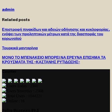
admin
Related posts
Επιστροφή πινακίδων και αδειών οδήγησης και κυκλοφορίας,
ενόψει των προληπτικών μέτρων κατά της διασποράς του
κορωνοϊού
Τουρκικά μανταρίνια
ΜΟΝΟ ΤΟ ΜΠΕΝΑΚΕΙΟ ΜΠΟΡΕΙ ΝΑ ΕΡΕΥΝΑ ΕΠΙΣΗΜΑ ΤΑ
ΚΡΟΥΣΜΑΤΑ ΤΗΣ «ΚΑΣΤΑΝΗΣ ΡΥΤΙΔΩΣΗΣ»
Counter
Users Today : 2360
Users Yesterday : 2568
Total Users : 1044221
Online : 16
Ραδιο Βερενικη 89,5