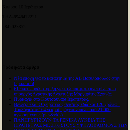
Κύπρου 10 Ιεράπετρα
ΤΗΛ-6946472221
2842023855
Πρόσφατα άρθρα
Νέα εποχή για το καταστημα της ΑΒ Βασιλόπουλος στην
Ιεράπετρα!
61 εκατ. ευρώ στήριξη για τα λιπάσματα ανακοίνωσε ο
υπουργός Αγροτικής Ανάπτυξης Μαργαρίτης Σχοινάς
Πυρκαγια στο Κουτσουναρι Ιεραπετρας.
Βενεζουέλα: Ο χειρότερος σεισμός εδώ και 126 χρόνια –
Τουλάχιστον 164 νεκροί, ψάχνουν πάνω από 21.000
αγνοούμενους (pics&vids)
ΠΑΝΗΓΥΡΊΖΟΥΝ ΤΑ ΓΕΝΙΚΑ ΛΥΚΕΙΑ ΤΗΣ
ΙΕΡΑΠΕΤΡΑΣ ΜΕ 33% ΣΤΟΥΣ ΥΨΗΛΟΒΑΘΜΟΥΣ ΤΩΝ