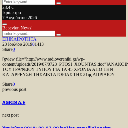
Search
Search
for:
23.4
C
Ιεράπετρα
7 Αυγούστου 2026
Facebook
Twitter
Youtube
Primary
Βερενίκη News!
Menu
Search
Search
for:
ΕΠΙΚΑΙΡΟΤΗΤΑ
23 Ιουλίου 2019
0
1413
Share
0
[gview file=”http://www.radiovereniki.gr/wp-
content/uploads/2019/07/0723_PTOSI_XOUNTAS.doc”]ΑΝΑΚΟ
ΤΟΥ ΓΡΑΦΕΙΟΥ ΤΥΠΟΥ ΓΙΑ ΤΑ 45 ΧΡΟΝΙΑ ΑΠΟ ΤΗΝ
ΚΑΤΑΡΡΕΥΣΗ ΤΗΣ ΔΙΚΤΑΤΟΡΙΑΣ ΤΗΣ 21ης ΑΠΡΙΛΙΟΥ
Share
0
previous post
AGRIS A.E
next post