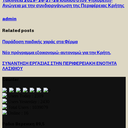
Υακίνθεια 2019» 26-27-28 Ιουλίου στον Ψηλορείτη-
Ανώγεια με την συνδιοργάνωση της Περιφέρειας Κρήτης
admin
Related posts
Παράδοση παιδικής χαράς στα Φέρμα
Νέο πρόγραμμα εξοικονομώ-αυτονομώ για την Κρήτη.
ΣΥΝΑΝΤΗΣΗ ΕΡΓΑΣΙΑΣ ΣΤΗΝ ΠΕΡΙΦΕΡΕΙΑΚΗ ΕΝΟΤΗΤΑ
ΛΑΣΙΘΙΟΥ
Counter
Users Today : 2319
Users Yesterday : 2430
Total Users : 1039079
Online : 16
Ραδιο Βερενικη 89,5