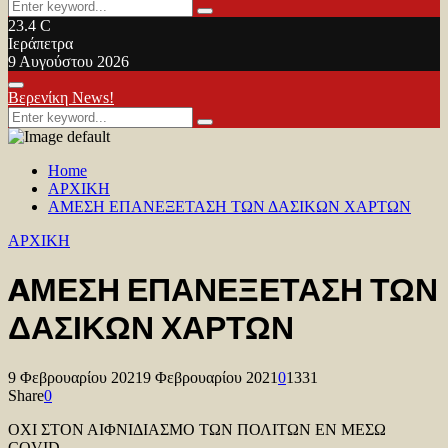
Search
Search
for:
23.4
C
Ιεράπετρα
9 Αυγούστου 2026
Facebook
Twitter
Youtube
Primary
Βερενίκη News!
Menu
Search
Search
for:
Home
ΑΡΧΙΚΗ
AΜΕΣΗ ΕΠΑΝΕΞΕΤΑΣΗ ΤΩΝ ΔΑΣΙΚΩΝ ΧΑΡΤΩΝ
ΑΡΧΙΚΗ
AΜΕΣΗ ΕΠΑΝΕΞΕΤΑΣΗ ΤΩΝ
ΔΑΣΙΚΩΝ ΧΑΡΤΩΝ
9 Φεβρουαρίου 2021
9 Φεβρουαρίου 2021
0
1331
Share
0
ΟΧΙ ΣΤΟΝ ΑΙΦΝΙΔΙΑΣΜΟ ΤΩΝ ΠΟΛΙΤΩΝ ΕΝ ΜΕΣΩ
COVID