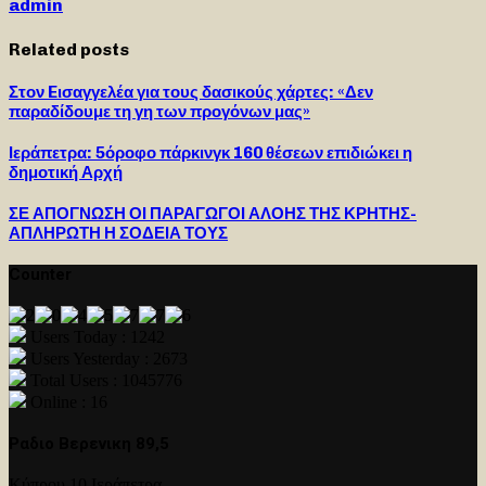
admin
Related posts
Στον Eισαγγελέα για τους δασικούς χάρτες: «Δεν
παραδίδουμε τη γη των προγόνων μας»
Ιεράπετρα: 5όροφο πάρκινγκ 160 θέσεων επιδιώκει η
δημοτική Αρχή
ΣΕ ΑΠΟΓΝΩΣΗ ΟΙ ΠΑΡΑΓΩΓΟΙ ΑΛΟΗΣ ΤΗΣ ΚΡΗΤΗΣ-
ΑΠΛΗΡΩΤΗ Η ΣΟΔΕΙΑ ΤΟΥΣ
Counter
Users Today : 1242
Users Yesterday : 2673
Total Users : 1045776
Online : 16
Ραδιο Βερενικη 89,5
Κύπρου 10 Ιεράπετρα