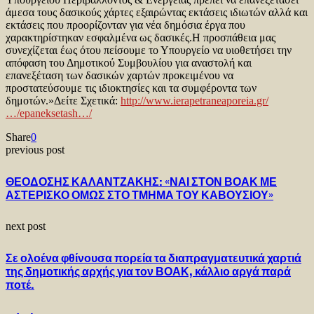
άμεσα τους δασικούς χάρτες εξαιρώντας εκτάσεις ιδιωτών αλλά και
εκτάσεις που προορίζονταν για νέα δημόσια έργα που
χαρακτηρίστηκαν εσφαλμένα ως δασικές.Η προσπάθεια μας
συνεχίζεται έως ότου πείσουμε το Υπουργείο να υιοθετήσει την
απόφαση του Δημοτικού Συμβουλίου για αναστολή και
επανεξέταση των δασικών χαρτών προκειμένου να
προστατεύσουμε τις ιδιοκτησίες και τα συμφέροντα των
δημοτών.»Δείτε Σχετικά:
http://www.ierapetraneaporeia.gr/
…/epaneksetash…/
Share
0
previous post
ΘΕΟΔΟΣΗΣ ΚΑΛΑΝΤΖΑΚΗΣ: «ΝΑΙ ΣΤΟΝ ΒΟΑΚ ΜΕ
ΑΣΤΕΡΙΣΚΟ ΟΜΩΣ ΣΤΟ ΤΜΗΜΑ ΤΟΥ ΚΑΒΟΥΣΙΟΥ»
next post
Σε ολοένα φθίνουσα πορεία τα διαπραγματευτικά χαρτιά
της δημοτικής αρχής για τον ΒΟΑΚ, κάλλιο αργά παρά
ποτέ.