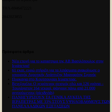
ΤΗΛ-6946472221
2842023855
Πρόσφατα άρθρα
Νέα εποχή για το καταστημα της ΑΒ Βασιλόπουλος στην
Ιεράπετρα!
61 εκατ. ευρώ στήριξη για τα λιπάσματα ανακοίνωσε ο
υπουργός Αγροτικής Ανάπτυξης Μαργαρίτης Σχοινάς
Πυρκαγια στο Κουτσουναρι Ιεραπετρας.
Βενεζουέλα: Ο χειρότερος σεισμός εδώ και 126 χρόνια –
Τουλάχιστον 164 νεκροί, ψάχνουν πάνω από 21.000
αγνοούμενους (pics&vids)
ΠΑΝΗΓΥΡΊΖΟΥΝ ΤΑ ΓΕΝΙΚΑ ΛΥΚΕΙΑ ΤΗΣ
ΙΕΡΑΠΕΤΡΑΣ ΜΕ 33% ΣΤΟΥΣ ΥΨΗΛΟΒΑΘΜΟΥΣ ΤΩΝ
ΠΑΝΕΛΛΑΔΙΚΩΝ ΕΞΕΤΑΣΕΩΝ