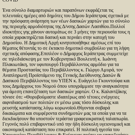
Ένα σύνολο διαμαρτυριών και παραπόνων εκφράζεται τις
τελευταίες ημέρες από δημότες του Δήμου Ιεράπετρας σχετικά με
την πρόσφατη ανάρτηση των νέων δασικών χαρτών για το σύνολο
της περιοχής αρμοδιότητας της Δ/νσης Δασών Λασιθίου.Πολλοί
ιδιοκτήτες γης χάνουν αυτομάτως σε 3 μήνες την περιουσία τους η
οποία χαρακτηρίζεται δασική και περνάει στην κατοχή του
Δημοσίου. Η Δημοτική Αρχή κινητοποιήθηκε αμέσως επί του
θέματος θέτοντάς το σε έκτακτο δημοτικό συμβούλιο για τη λήψη
σχετικής απόφασης.Επιπλέον ο Δήμαρχος Ιεράπετρας συμμετείχε
σε τηλεδιάσκεψη με τον Κυβερνητικό Βουλευτή κ. Ιωάννη
Πλακιωτάκη, τον υφυπουργό Περιβάλλοντος αρμόδιο για τα
θέματα Προστασίας του Περιβάλλοντος κ. Γιώργο Αμυρά, τον
Αναπληρωτή Προϊστάμενο της Γενικής Διεύθυνσης Δασών &
Δασικού Περιβάλλοντος του ΥΠΕΝ κ. Ευάγγελο Γκουντούφα και
τους Δημάρχους του Νομού όπου υπογράμμισε την αναγκαιότητα
για άμεση επανεξέταση των δασικών χαρτών. Ο κ. Καλαντζάκης
τόνισε ότι: «Θορυβούμαστε ιδιαιτέρως από τέτοιες ενέργειες
αιφνιδιασμού των πολιτών εν μέσω μιας τόσο δύσκολης και
ρευστής κατάστασης λόγω κορωνοϊού.Θίγονται σοβαρά
δικαιώματα και συμφέροντα συνδημοτών μας τα οποία για να τα
διεκδικήσουν θα υποστούν τεράστια γραφειοκρατική ταλαιπωρία.
Γεγονός πολύ επιβαρυντικό υπό την ήδη δύσκολη υγειονομική και
οικονομική κατάσταση που επικρατεί. Η πολιτική ηγεσία του
Υπουργείου Περιβάλλοντος & Ενέργειας πρέπει να επανεξετάσει