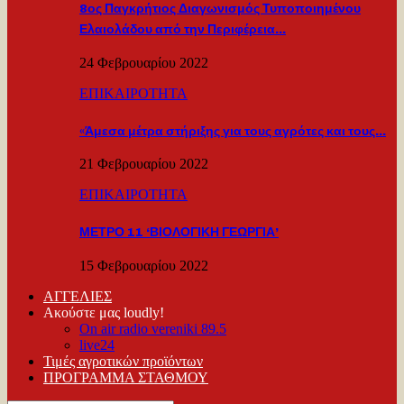
8ος Παγκρήτιος Διαγωνισμός Τυποποιημένου
Ελαιολάδου από την Περιφέρεια…
24 Φεβρουαρίου 2022
ΕΠΙΚΑΙΡΟΤΗΤΑ
«Άμεσα μέτρα στήριξης για τους αγρότες και τους…
21 Φεβρουαρίου 2022
ΕΠΙΚΑΙΡΟΤΗΤΑ
ΜΕΤΡΟ 11 ‘ΒΙΟΛΟΓΙΚΗ ΓΕΩΡΓΙΑ’
15 Φεβρουαρίου 2022
ΑΓΓΕΛΙΕΣ
Ακούστε μας loudly!
On air radio vereniki 89.5
live24
Τιμές αγροτικών προϊόντων
ΠΡΟΓΡΑΜΜΑ ΣΤΑΘΜΟΥ