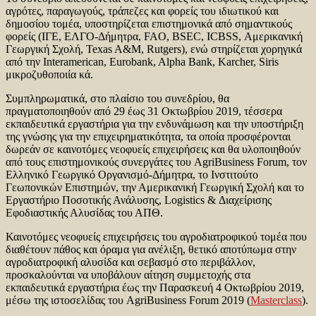
αγρότες, παραγωγούς, τράπεζες και φορείς του ιδιωτικού και
δημοσίου τομέα, υποστηρίζεται επιστημονικά από σημαντικούς
φορείς (IΓΕ, ΕΛΓΟ-Δήμητρα, FAO, BSEC, ICBSS, Αμερικανική
Γεωργική Σχολή, Texas A&M, Rutgers), ενώ στηρίζεται χορηγικά
από την Interamerican, Eurobank, Alpha Bank, Karcher, Siris
μικροζυθοποιία κά.
Συμπληρωματικά, στο πλαίσιο του συνεδρίου, θα
πραγματοποιηθούν από 29 έως 31 Οκτωβρίου 2019, τέσσερα
εκπαιδευτικά εργαστήρια για την ενδυνάμωση και την υποστήριξη
της γνώσης για την επιχειρηματικότητα, τα οποία προσφέρονται
δωρεάν σε καινοτόμες νεοφυείς επιχειρήσεις και θα υλοποιηθούν
από τους επιστημονικούς συνεργάτες του AgriBusiness Forum, τον
Ελληνικό Γεωργικό Οργανισμό-Δήμητρα, το Ινστιτούτο
Γεωπονικών Επιστημών, την Αμερικανική Γεωργική Σχολή και το
Εργαστήριο Ποσοτικής Ανάλυσης, Logistics & Διαχείρισης
Εφοδιαστικής Αλυσίδας του ΑΠΘ.
Καινοτόμες νεοφυείς επιχειρήσεις του αγροδιατροφικού τομέα που
διαθέτουν πάθος και όραμα για ανέλιξη, θετικό αποτύπωμα στην
αγροδιατροφική αλυσίδα και σεβασμό στο περιβάλλον,
προσκαλούνται να υποβάλουν αίτηση συμμετοχής στα
εκπαιδευτικά εργαστήρια έως την Παρασκευή 4 Οκτωβρίου 2019,
μέσω της ιστοσελίδας του AgriBusiness Forum 2019 (
Masterclass
).