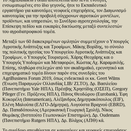
ενσωματωμένες στο ίδιο γεγονός, ήτοι το Εκπαιδευτικό
εργαστήριο για καινοτόμες νεοφυείς επιχειρήσεις, τον Διαγωνισμό
καινοτομίας για την προβολή σύγχρονων αγροτικών μοντέλων,
προϊόντων, και υπηρεσιών, το Συνέδριο αγροτεχνολογίας, την
Επίσκεψη πεδίου και ευκαιρίες δικτύωσης μεταξύ συντελεστών
του αγροδιατροφικού τομέα.
Μεταξύ των 60 διακεκριμένων ομιλητών συμμετέχουν ο Υπουργός
Αγροτικής Ανάπτυξης και Τροφίμων, Μάκης Βορίδης, το σύνολο
της πολιτικής ηγεσίας του Υπουργείου Αγροτικής Ανάπτυξης και
Τροφίμων, ο Υπουργός Τουρισμού, Χάρης Θεοχάρης και ο
Υπουργός Υποδομών και Μεταφορών, Κώστας Αχ. Καραμανλής.
Επίσης, πληθώρα στελεχών από τον ακαδημαϊκό, ερευνητικό και
επιχειρηματικό τομέα δίνουν παρόν στις συνεδρίες του
AgriBusiness Forum 2019, όπως ενδεικτικά οι κκ. Geert Wilms
(Ένωση Παραγωγών Ολλανδίας LIB/ ZLTO), Δρ. Βασιλείου
(Πανεπιστήμιο Yale ΗΠΑ), Πρέσβης Χρηστίδης (ΟΣΕΠ), Gregory
Pfleger (Γεν. Πρόξενος ΗΠΑ), Πάνος Θεοδώρου (Eurobank), Έφη
Κοκορέλη (Interamerican), Αλέξανδρος Δημητρακόπουλος (ΕIF),
Ελένη Μαλούπα (ΕΛΓΟ-Δήμητρα), Αυγούστα Βραχνού (EBRD),
Δρ. Παπαδόπουλος (Αμερικανική Γεωργική Σχολή), Νίκος
Θυμάκης (Ινστιτούτο Γεωπονικών Επιστημών), Δρ. Oudemans
(Πανεπιστήμιο Rutgers ΗΠΑ), Δρ. Βλάχος (ΑΠΘ) κά.
Το συνέδριο απευθύνεται σε καινοτόμες και νεοφυείς επιχειρήσεις,