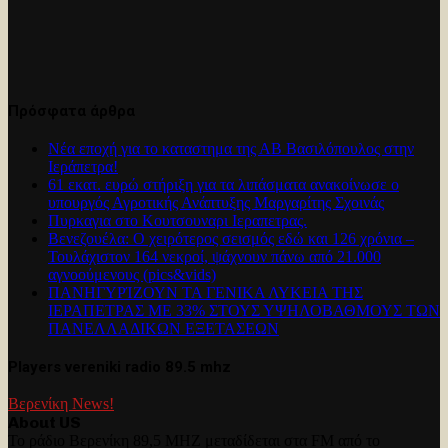
Πρόσφατα άρθρα
Νέα εποχή για το καταστημα της ΑΒ Βασιλόπουλος στην
Ιεράπετρα!
61 εκατ. ευρώ στήριξη για τα λιπάσματα ανακοίνωσε ο
υπουργός Αγροτικής Ανάπτυξης Μαργαρίτης Σχοινάς
Πυρκαγια στο Κουτσουναρι Ιεραπετρας.
Βενεζουέλα: Ο χειρότερος σεισμός εδώ και 126 χρόνια –
Τουλάχιστον 164 νεκροί, ψάχνουν πάνω από 21.000
αγνοούμενους (pics&vids)
ΠΑΝΗΓΥΡΊΖΟΥΝ ΤΑ ΓΕΝΙΚΑ ΛΥΚΕΙΑ ΤΗΣ
ΙΕΡΑΠΕΤΡΑΣ ΜΕ 33% ΣΤΟΥΣ ΥΨΗΛΟΒΑΘΜΟΥΣ ΤΩΝ
ΠΑΝΕΛΛΑΔΙΚΩΝ ΕΞΕΤΑΣΕΩΝ
Players vereniki radio 89.5 mhz
Βερενίκη News!
About US
Το ράδιο Βερενίκη 89,5 MHZ μεταδίδεται στα FM από το