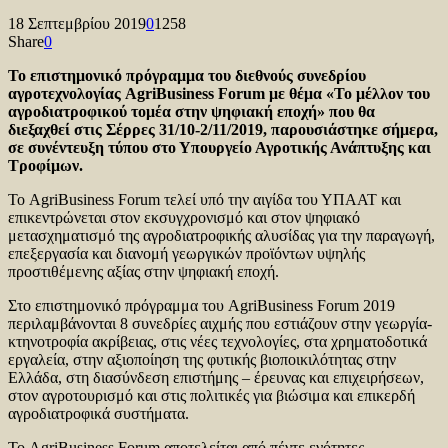
18 Σεπτεμβρίου 2019
0
1258
Share
0
Το επιστημονικό πρόγραμμα του διεθνούς συνεδρίου
αγροτεχνολογίας AgriBusiness Forum με θέμα «Το μέλλον του
αγροδιατροφικού τομέα στην ψηφιακή εποχή» που θα
διεξαχθεί στις Σέρρες 31/10-2/11/2019, παρουσιάστηκε σήμερα,
σε συνέντευξη τύπου στο Υπουργείο Αγροτικής Ανάπτυξης και
Τροφίμων.
Το AgriBusiness Forum τελεί υπό την αιγίδα του ΥΠΑΑΤ και
επικεντρώνεται στον εκσυγχρονισμό και στον ψηφιακό
μετασχηματισμό της αγροδιατροφικής αλυσίδας για την παραγωγή,
επεξεργασία και διανομή γεωργικών προϊόντων υψηλής
προστιθέμενης αξίας στην ψηφιακή εποχή.
Στο επιστημονικό πρόγραμμα του AgriBusiness Forum 2019
περιλαμβάνονται 8 συνεδρίες αιχμής που εστιάζουν στην γεωργία-
κτηνοτροφία ακρίβειας, στις νέες τεχνολογίες, στα χρηματοδοτικά
εργαλεία, στην αξιοποίηση της φυτικής βιοποικιλότητας στην
Ελλάδα, στη διασύνδεση επιστήμης – έρευνας και επιχειρήσεων,
στον αγροτουρισμό και στις πολιτικές για βιώσιμα και επικερδή
αγροδιατροφικά συστήματα.
Το AgriBusiness Forum αποτελείται από πέντε ενότητες