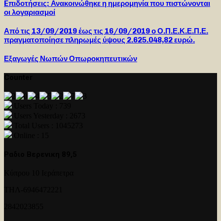
Eπιδοτήσεις: Ανακοινώθηκε η ημερομηνία που πιστώνονται
οι λογαριασμοί
Από τις 13/09/2019 έως τις 16/09/2019 ο Ο.Π.Ε.Κ.Ε.Π.Ε.
πραγματοποίησε πληρωμές ύψους 2.625.048,82 ευρώ.
Εξαγωγές Νωπών Οπωροκηπευτικών
Counter
Users Today : 739
Users Yesterday : 2673
Total Users : 1045273
Online : 15
Ραδιο Βερενικη 89,5
Κύπρου 10 Ιεράπετρα
ΤΗΛ-6946472221
2842023855