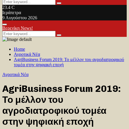
Search
Search
for:
23.4
C
Ιεράπετρα
9 Αυγούστου 2026
Facebook
Twitter
Youtube
Primary
Βερενίκη News!
Menu
Search
Search
for:
Home
Αγροτικά Νέα
AgriBusiness Forum 2019: Το μέλλον του αγροδιατροφικού
τομέα στην ψηφιακή εποχή
Αγροτικά Νέα
AgriBusiness Forum 2019:
Το μέλλον του
αγροδιατροφικού τομέα
στην ψηφιακή εποχή