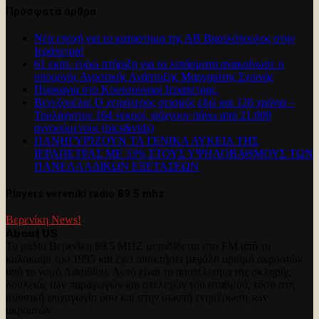
Πρόσφατα άρθρα
Νέα εποχή για το καταστημα της ΑΒ Βασιλόπουλος στην
Ιεράπετρα!
61 εκατ. ευρώ στήριξη για τα λιπάσματα ανακοίνωσε ο
υπουργός Αγροτικής Ανάπτυξης Μαργαρίτης Σχοινάς
Πυρκαγια στο Κουτσουναρι Ιεραπετρας.
Βενεζουέλα: Ο χειρότερος σεισμός εδώ και 126 χρόνια –
Τουλάχιστον 164 νεκροί, ψάχνουν πάνω από 21.000
αγνοούμενους (pics&vids)
ΠΑΝΗΓΥΡΊΖΟΥΝ ΤΑ ΓΕΝΙΚΑ ΛΥΚΕΙΑ ΤΗΣ
ΙΕΡΑΠΕΤΡΑΣ ΜΕ 33% ΣΤΟΥΣ ΥΨΗΛΟΒΑΘΜΟΥΣ ΤΩΝ
ΠΑΝΕΛΛΑΔΙΚΩΝ ΕΞΕΤΑΣΕΩΝ
Players vereniki radio 89.5 mhz
Βερενίκη News!
About US
Το ράδιο Βερενίκη 89,5 MHZ μεταδίδεται στα FM από το
καλοκαίρι του 1995 και έχει αποκτήσει μεγάλο αριθμό ακροατών
από το νομό Λασιθίου. Αυτό είναι το αποτέλεσμα της σκληρής
δουλειάς των παραγωγών και στελεχών του σταθμού, τόσο στη
μουσική ψυχαγωγία όσο και στην σωστή ενημέρωση των
ακροατών.