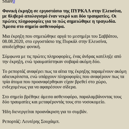
Share
0
Φονική έκρηξη σε εργοστάσιο της ΠΥΡΚΑΛ στην Ελευσίνα,
με θλιβερό απολογισμό έναν νεκρό και δύο τραυματίες. Οι
πρώτες πληροφορίες για το πώς σημειώθηκε η τραγωδία.
Άμεσα στο σημείο ασθενοφόρα.
Μια έκρηξη που σημειώθηκε αργά το μεσημέρι του Σαββάτου,
08.08.2020, στο εργοστάσιο της Πυρκάλ στην Ελευσίνα,
αποδείχθηκε φονική.
Σύμφωνα με τις πρώτες πληροφορίες, ένας άνδρας κατέληξε από
την έκρηξη, ενώ τραυματίστηκαν σοβαρά ακόμη δύο.
Το ρεπορτάζ αναφέρει πως τα αίτια της έκρηξης παραμένουν ακόμη
αδιευκρίνιστα, ενώ υπάρχουν πληροφορίες που αναφέρουν πως τα
τρία άτομα που προαναφέρθηκαν είχαν βρεθεί στο χώρο,
ενδεχομένως για να αφαιρέσουν σίδερα.
Στο σημείο βρέθηκε άμεσα ασθενοφόρο, παραλαμβάνοντας τους
δύο τραυματίες και μεταφέροντάς τους στο νοσοκομείο.
Ήδη διενεργείται προανάκριση για το συμβάν.
Ρεπορτάζ: Λευτέρης Σουχάιμπ.