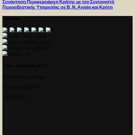
Συνάντηση Περιφερειάρχη Κρήτης με τον Συντονιστή
Πυροσβεστικής Υπηρεσίας σε Β. Ν. Αιγαίο και Κρήτη
Counter
Users Today : 2424
Users Yesterday : 2432
Total Users : 1036754
Online : 16
Ραδιο Βερενικη 89,5
Κύπρου 10 Ιεράπετρα
ΤΗΛ-6946472221
2842023855