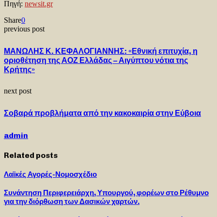
Πηγή:
newsit.gr
Share
0
previous post
ΜΑΝΩΛΗΣ Κ. ΚΕΦΑΛΟΓΙΑΝΝΗΣ: «Εθνική επιτυχία, η
οριοθέτηση της ΑΟΖ Ελλάδας – Αιγύπτου νότια της
Κρήτης»
next post
Σοβαρά προβλήματα από την κακοκαιρία στην Εύβοια
admin
Related posts
Λαϊκές Αγορές-Νομοσχέδιο
Συνάντηση Περιφερειάρχη, Υπουργού, φορέων στο Ρέθυμνο
για την διόρθωση των Δασικών χαρτών.