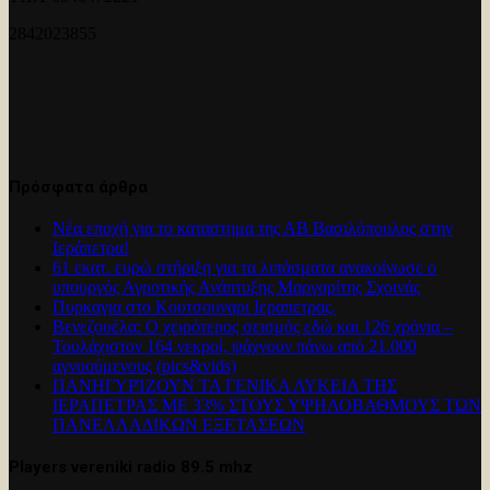
2842023855
Πρόσφατα άρθρα
Νέα εποχή για το καταστημα της ΑΒ Βασιλόπουλος στην
Ιεράπετρα!
61 εκατ. ευρώ στήριξη για τα λιπάσματα ανακοίνωσε ο
υπουργός Αγροτικής Ανάπτυξης Μαργαρίτης Σχοινάς
Πυρκαγια στο Κουτσουναρι Ιεραπετρας.
Βενεζουέλα: Ο χειρότερος σεισμός εδώ και 126 χρόνια –
Τουλάχιστον 164 νεκροί, ψάχνουν πάνω από 21.000
αγνοούμενους (pics&vids)
ΠΑΝΗΓΥΡΊΖΟΥΝ ΤΑ ΓΕΝΙΚΑ ΛΥΚΕΙΑ ΤΗΣ
ΙΕΡΑΠΕΤΡΑΣ ΜΕ 33% ΣΤΟΥΣ ΥΨΗΛΟΒΑΘΜΟΥΣ ΤΩΝ
ΠΑΝΕΛΛΑΔΙΚΩΝ ΕΞΕΤΑΣΕΩΝ
Players vereniki radio 89.5 mhz