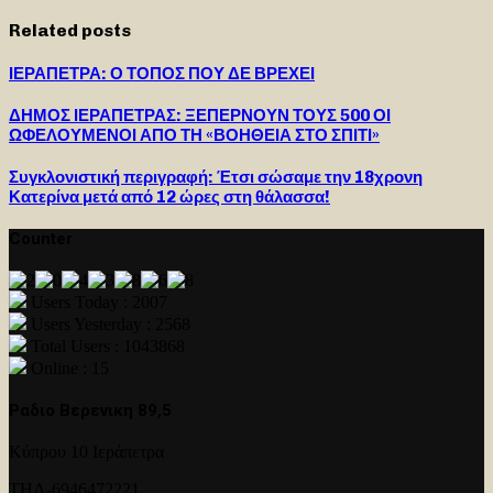
Related posts
ΙΕΡΑΠΕΤΡΑ: Ο ΤΟΠΟΣ ΠΟΥ ΔΕ ΒΡΕΧΕΙ
ΔΗΜΟΣ ΙΕΡΑΠΕΤΡΑΣ: ΞΕΠΕΡΝΟΥΝ ΤΟΥΣ 500 ΟΙ
ΩΦΕΛΟΥΜΕΝΟΙ ΑΠΟ ΤΗ «ΒΟΗΘΕΙΑ ΣΤΟ ΣΠΙΤΙ»
Συγκλονιστική περιγραφή: Έτσι σώσαμε την 18χρονη
Κατερίνα μετά από 12 ώρες στη θάλασσα!
Counter
Users Today : 2007
Users Yesterday : 2568
Total Users : 1043868
Online : 15
Ραδιο Βερενικη 89,5
Κύπρου 10 Ιεράπετρα
ΤΗΛ-6946472221