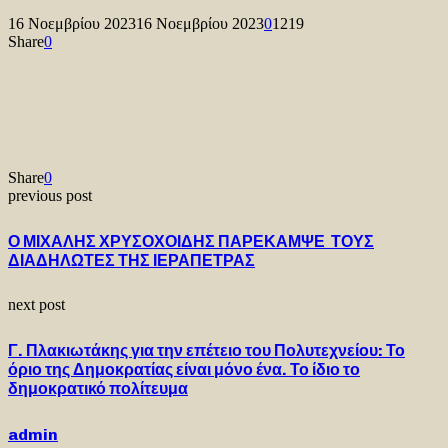
16 Νοεμβρίου 2023
16 Νοεμβρίου 2023
0
1219
Share
0
Share
0
previous post
Ο ΜΙΧΑΛΗΣ ΧΡΥΣΟΧΟΙΔΗΣ ΠΑΡΕΚΑΜΨΕ ΤΟΥΣ
ΔΙΑΔΗΛΩΤΕΣ ΤΗΣ ΙΕΡΑΠΕΤΡΑΣ
next post
Γ. Πλακιωτάκης για την επέτειο του Πολυτεχνείου: Το
όριο της Δημοκρατίας είναι μόνο ένα. Το ίδιο το
δημοκρατικό πολίτευμα
admin