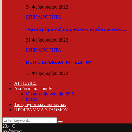
24 Φεβρουαρίου 2022
ΕΠΙΚΑΙΡΟΤΗΤΑ
«Άμεσα μέτρα στήριξης για τους αγρότες και τους…
21 Φεβρουαρίου 2022
ΕΠΙΚΑΙΡΟΤΗΤΑ
ΜΕΤΡΟ 11 ‘ΒΙΟΛΟΓΙΚΗ ΓΕΩΡΓΙΑ’
15 Φεβρουαρίου 2022
ΑΓΓΕΛΙΕΣ
Ακούστε μας loudly!
On air radio vereniki 89.5
live24
Τιμές αγροτικών προϊόντων
ΠΡΟΓΡΑΜΜΑ ΣΤΑΘΜΟΥ
Search
Search
for:
23.4
C
Ιεράπετρα