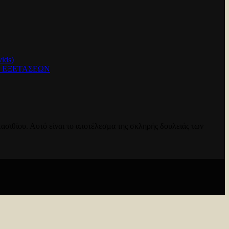
ids)
Ν ΕΞΕΤΑΣΕΩΝ
ασιθίου. Αυτό είναι το αποτέλεσμα της σκληρής δουλειάς των