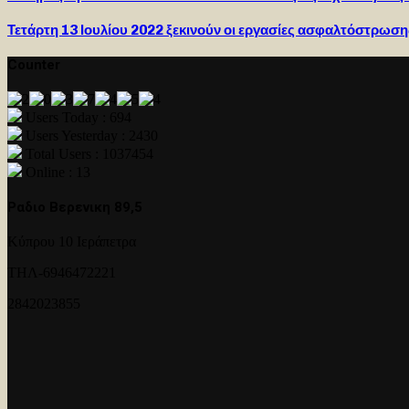
Τετάρτη 13 Ιουλίου 2022 ξεκινούν οι εργασίες ασφαλτόστρωση
Counter
Users Today : 694
Users Yesterday : 2430
Total Users : 1037454
Online : 13
Ραδιο Βερενικη 89,5
Κύπρου 10 Ιεράπετρα
ΤΗΛ-6946472221
2842023855