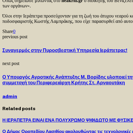
Όπως σημείωσε μιλώντας στο
neakriti
.
gr
o διοικητής του Βενιζελε
των οργάνων».
Όλοι στην Ιεράπετρα προσεύχονταν για τη ζωή του άτυχου νεαρού και
ποδοσφαιριστής Κωστής Λαμπράκης, που είχε παρασυρθεί από αυτοκ
Share
0
previous post
Συναγερμός στην Πυροσβεστική Υπηρεσία Ιεράπετρας!
next post
Ο Υπουργός Αγροτικής Ανάπτυξης Μ. Βορίδης υλοποιεί τη
συμμετοχή του Περιφερειάρχη Κρήτης Στ. Αρναουτάκη
admin
Related posts
Η ΙΕΡΑΠΕΤΡΑ ΕΙΝΑΙ ΕΝΑ ΠΟΛΥΧΡΩΜΟ ΨΙΦΙΔΩΤΟ ΜΕ ΦΥΣΙΚ
Ο Δήμος Οροπεδίου Λασιθίου ακολουθώντας τις τεχνολογικές εξ