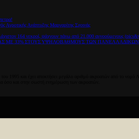
πετρα!
γός Αγροτικής Ανάπτυξης Μαργαρίτης Σχοινάς
λάχιστον 164 νεκροί, ψάχνουν πάνω από 21.000 αγνοούμενους (pics&v
ΡΑΣ ΜΕ 33% ΣΤΟΥΣ ΥΨΗΛΟΒΑΘΜΟΥΣ ΤΩΝ ΠΑΝΕΛΛΑΔΙΚΩ
του 1995 και έχει αποκτήσει μεγάλο αριθμό ακροατών από το νομό Λ
ία όσο και στην σωστή ενημέρωση των ακροατών.