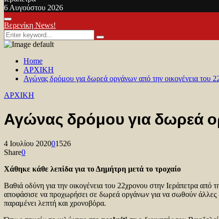
6 Αυγούστου 2026
Facebook
Twitter
Youtube
Primary
Βερενίκη News!
Menu
Search
Search
for:
Home
ΑΡΧΙΚΗ
Αγώνας δρόμου για δωρεά οργάνων από την οικογένεια του 2
ΑΡΧΙΚΗ
Αγώνας δρόμου για δωρεά ο
4 Ιουλίου 2020
0
1526
Share
0
Χάθηκε κάθε λεπίδα για το Δημήτρη μετά το τροχαίο
Βαθιά οδύνη για την οικογένεια του 22χρονου στην Ιεράπετρα από 
αποφάσισε να προχωρήσει σε δωρεά οργάνων για να σωθούν άλλες ζω
παραμένει λεπτή και χρονοβόρα.