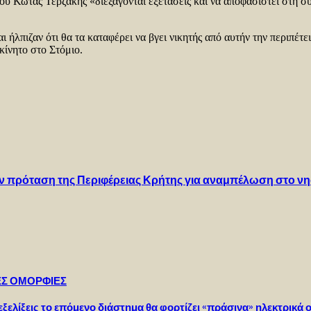
ίου Κώτας Τερζάκης «διεξάγονται εξετάσεις και να αποφασιστεί στη συ
 ήλπιζαν ότι θα τα καταφέρει να βγει νικητής από αυτήν την περιπέτε
ίνητο στο Στόμιο.
ν πρόταση της Περιφέρειας Κρήτης για αναμπέλωση στο νησ
ΕΣ ΟΜΟΡΦΙΕΣ
ελίξεις το επόμενο διάστημα θα φορτίζει «πράσινα» ηλεκτρικά 