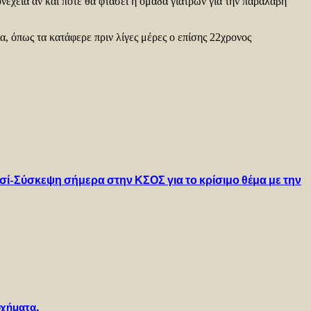
νέχεια αν και πότε θα φτάσει η ομάδα γιατρών για την παραλαβή
ια, όπως τα κατάφερε πριν λίγες μέρες ο επίσης 22χρονος
ί-Σύσκεψη σήμερα στην ΚΣΟΣ για το κρίσιμο θέμα με την
οχήματα.