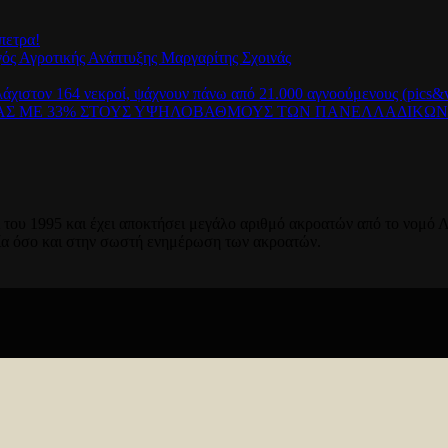
πετρα!
γός Αγροτικής Ανάπτυξης Μαργαρίτης Σχοινάς
λάχιστον 164 νεκροί, ψάχνουν πάνω από 21.000 αγνοούμενους (pics&v
ΡΑΣ ΜΕ 33% ΣΤΟΥΣ ΥΨΗΛΟΒΑΘΜΟΥΣ ΤΩΝ ΠΑΝΕΛΛΑΔΙΚΩ
του 1995 και έχει αποκτήσει μεγάλο αριθμό ακροατών από το νομό Λ
ία όσο και στην σωστή ενημέρωση των ακροατών.