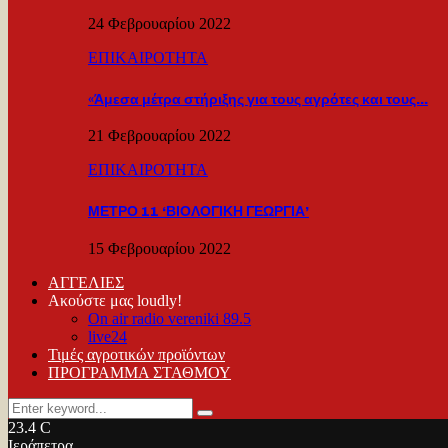
24 Φεβρουαρίου 2022
ΕΠΙΚΑΙΡΟΤΗΤΑ
«Άμεσα μέτρα στήριξης για τους αγρότες και τους…
21 Φεβρουαρίου 2022
ΕΠΙΚΑΙΡΟΤΗΤΑ
ΜΕΤΡΟ 11 ‘ΒΙΟΛΟΓΙΚΗ ΓΕΩΡΓΙΑ’
15 Φεβρουαρίου 2022
ΑΓΓΕΛΙΕΣ
Ακούστε μας loudly!
On air radio vereniki 89.5
live24
Τιμές αγροτικών προϊόντων
ΠΡΟΓΡΑΜΜΑ ΣΤΑΘΜΟΥ
Search
Search
for:
23.4
C
Ιεράπετρα