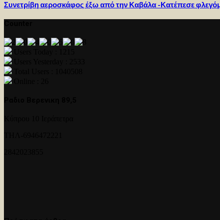
Συνετρίβη αεροσκάφος έξω από την Καβάλα -Κατέπεσε φλεγόμε
Counter
Users Today : 1215
Users Yesterday : 2533
Total Users : 1040508
Online : 26
Ραδιο Βερενικη 89,5
Κύπρου 10 Ιεράπετρα
ΤΗΛ-6946472221
2842023855