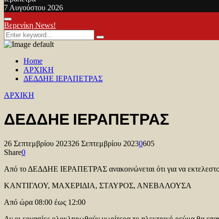
7 Αυγούστου 2026
Facebook
Twitter
Youtube
Primary
Βερενίκη News!
Menu
Search
Search
for:
Home
ΑΡΧΙΚΗ
ΔΕΔΔΗΕ ΙΕΡΑΠΕΤΡΑΣ
ΑΡΧΙΚΗ
ΔΕΔΔΗΕ ΙΕΡΑΠΕΤΡΑΣ
26 Σεπτεμβρίου 2023
26 Σεπτεμβρίου 2023
0
605
Share
0
Από το ΔΕΔΔΗΕ ΙΕΡΑΠΕΤΡΑΣ ανακοινώνεται ότι για να εκτελεστούν 
ΚΑΝΤΙΓΛΟΥ, ΜΑΧΕΡΙΔΙΑ, ΣΤΑΥΡΟΣ, ΑΝΕΒΑΛΟΥΣΑ
Από ώρα 08:00 έως 12:00
Αν οι εργασίες ολοκληρωθούν νωρίτερα το ηλεκτρικό ρεύμα θα επαν