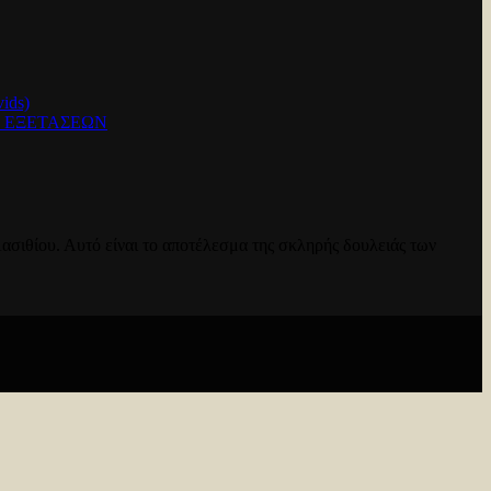
ids)
Ν ΕΞΕΤΑΣΕΩΝ
ασιθίου. Αυτό είναι το αποτέλεσμα της σκληρής δουλειάς των