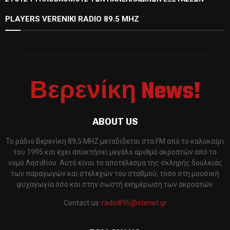
PLAYERS VERENIKI RADIO 89.5 MHZ
Βερενίκη News!
ABOUT US
Το ράδιο Βερενίκη 89,5 MHZ μεταδίδεται στα FM από το καλοκαίρι
του 1995 και έχει αποκτήσει μεγάλο αριθμό ακροατών από το
νομό Λασιθίου. Αυτό είναι το αποτέλεσμα της σκληρής δουλειάς
των παραγωγών και στελεχών του σταθμού, τόσο στη μουσική
ψυχαγωγία όσο και στην σωστή ενημέρωση των ακροατών.
Contact us:
radio895@otenet.gr