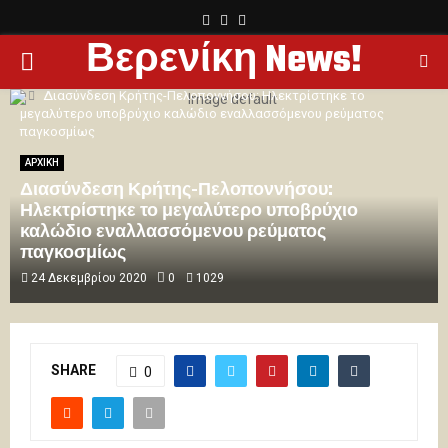
FACEBOOK
TWITTER
YOUTUBE
Βερενίκη News!
PRIMARY
Home
ΑΡΧΙΚΗ
Διασύνδεση Κρήτης-Πελοποννήσου: Ηλεκτρίστηκε το
MENU
μεγαλύτερο υποβρύχιο καλώδιο εναλλασσόμενου ρεύματος
παγκοσμίως
ΑΡΧΙΚΗ
Διασύνδεση Κρήτης-Πελοποννήσου:
Ηλεκτρίστηκε το μεγαλύτερο υποβρύχιο
καλώδιο εναλλασσόμενου ρεύματος
παγκοσμίως
24 Δεκεμβρίου 2020
0
1029
SHARE
0