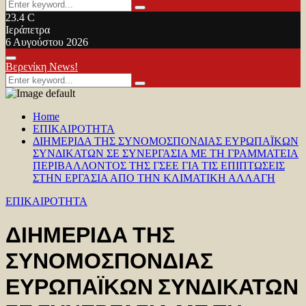
Search
Search
for:
23.4
C
Ιεράπετρα
6 Αυγούστου 2026
Facebook
Twitter
Youtube
Primary
Βερενίκη News!
Menu
Search
Search
for:
Home
ΕΠΙΚΑΙΡΟΤΗΤΑ
ΔΙΗΜΕΡΙΔΑ ΤΗΣ ΣΥΝΟΜΟΣΠΟΝΔΙΑΣ ΕΥΡΩΠΑΪΚΩΝ
ΣΥΝΔΙΚΑΤΩΝ ΣΕ ΣΥΝΕΡΓΑΣΙΑ ΜΕ ΤΗ ΓΡΑΜΜΑΤΕΙΑ
ΠΕΡΙΒΑΛΛΟΝΤΟΣ ΤΗΣ ΓΣΕΕ ΓΙΑ ΤΙΣ ΕΠΙΠΤΩΣΕΙΣ
ΣΤΗΝ ΕΡΓΑΣΙΑ ΑΠΟ ΤΗΝ ΚΛΙΜΑΤΙΚΗ ΑΛΛΑΓΗ
ΕΠΙΚΑΙΡΟΤΗΤΑ
ΔΙΗΜΕΡΙΔΑ ΤΗΣ
ΣΥΝΟΜΟΣΠΟΝΔΙΑΣ
ΕΥΡΩΠΑΪΚΩΝ ΣΥΝΔΙΚΑΤΩΝ