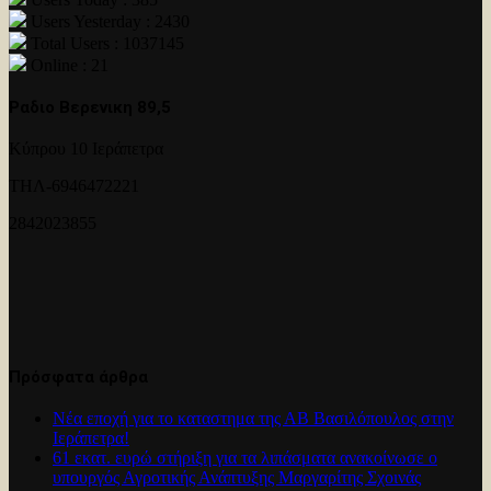
Users Yesterday : 2430
Total Users : 1037145
Online : 21
Ραδιο Βερενικη 89,5
Κύπρου 10 Ιεράπετρα
ΤΗΛ-6946472221
2842023855
Πρόσφατα άρθρα
Νέα εποχή για το καταστημα της ΑΒ Βασιλόπουλος στην
Ιεράπετρα!
61 εκατ. ευρώ στήριξη για τα λιπάσματα ανακοίνωσε ο
υπουργός Αγροτικής Ανάπτυξης Μαργαρίτης Σχοινάς