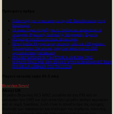
Πρόσφατα άρθρα
Νέα εποχή για το καταστημα της ΑΒ Βασιλόπουλος στην
Ιεράπετρα!
61 εκατ. ευρώ στήριξη για τα λιπάσματα ανακοίνωσε ο
υπουργός Αγροτικής Ανάπτυξης Μαργαρίτης Σχοινάς
Πυρκαγια στο Κουτσουναρι Ιεραπετρας.
Βενεζουέλα: Ο χειρότερος σεισμός εδώ και 126 χρόνια –
Τουλάχιστον 164 νεκροί, ψάχνουν πάνω από 21.000
αγνοούμενους (pics&vids)
ΠΑΝΗΓΥΡΊΖΟΥΝ ΤΑ ΓΕΝΙΚΑ ΛΥΚΕΙΑ ΤΗΣ
ΙΕΡΑΠΕΤΡΑΣ ΜΕ 33% ΣΤΟΥΣ ΥΨΗΛΟΒΑΘΜΟΥΣ ΤΩΝ
ΠΑΝΕΛΛΑΔΙΚΩΝ ΕΞΕΤΑΣΕΩΝ
Players vereniki radio 89.5 mhz
Βερενίκη News!
About US
Το ράδιο Βερενίκη 89,5 MHZ μεταδίδεται στα FM από το
καλοκαίρι του 1995 και έχει αποκτήσει μεγάλο αριθμό ακροατών
από το νομό Λασιθίου. Αυτό είναι το αποτέλεσμα της σκληρής
δουλειάς των παραγωγών και στελεχών του σταθμού, τόσο στη
μουσική ψυχαγωγία όσο και στην σωστή ενημέρωση των