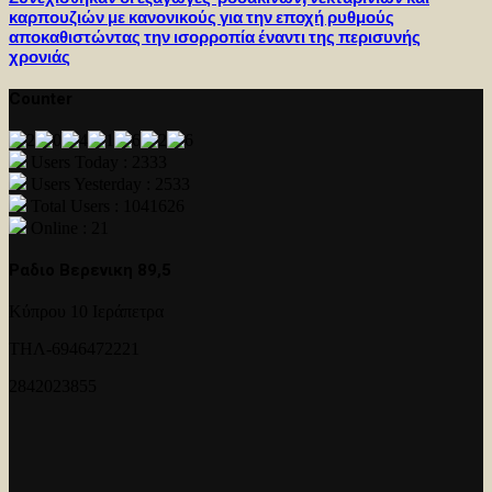
καρπουζιών με κανονικούς για την εποχή ρυθμούς
αποκαθιστώντας την ισορροπία έναντι της περισυνής
χρονιάς
Counter
Users Today : 2333
Users Yesterday : 2533
Total Users : 1041626
Online : 21
Ραδιο Βερενικη 89,5
Κύπρου 10 Ιεράπετρα
ΤΗΛ-6946472221
2842023855