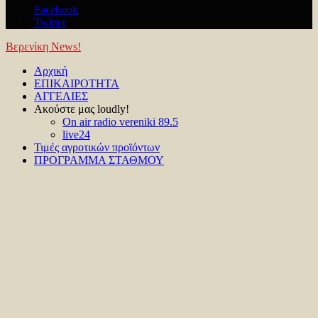
Facebook
Twitter
Βερενίκη News!
Facebook
Twitter
Youtube
Αρχική
ΕΠΙΚΑΙΡΟΤΗΤΑ
ΑΓΓΕΛΙΕΣ
Ακούστε μας loudly!
On air radio vereniki 89.5
live24
Τιμές αγροτικών προϊόντων
ΠΡΟΓΡΑΜΜΑ ΣΤΑΘΜΟΥ