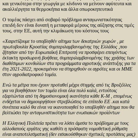
και γενικότερα στην γεωργία με κίνδυνο να μείνουν αφύτευτα και
ακαλλιέργητα τα θερμοκήπια και άλλα οπωροκηπευτικά
Ο τομέας πάσχει από σοβαρό πρόβλημα ανταγωνιστικότητας
επειδή δεν είναι δυνατή η μεταφορά μέρους της αύξησης στις τιμές
τους. στην ΕΕ, αυτή την κλιμάκωση του κόστους τους
«Χαιρετίζουμε το υποβληθέν αίτημα των δεκατριών χωρών , με
πρωτοβουλία Κροατίας συμπεριλαμβανομένης της Ελλάδος ,που
ζήτησαν από την Ευρωπαϊκή Επιτροπή να προσφέρει επειγόντως
έκτακτη προσωρινή βοήθεια, συμπεριλαμβανομένης της χρήσης των
διαθέσιμων κονδυλίων στα προγράμματα αγροτικής ανάπτυξης για τα
έτη 2021-2022, προκειμένου να στηριχθούν οι αγρότες και οι ΜΜΕ
στον αγροδιατροφικό τομέα.
Ενώ τα μέτρα που έχουν προταθεί μέχρι στιγμής από τις Βρυξέλλες
για να βοηθήσουν τον τομέα είναι όλα πολύ καλά, εντούτοις
εξαρτώνται από τη δημοσιονομική ικανότητα κάθε Κ-Μ , επομένως
ενδέχεται να δημιουργήσουν στρεβλώσεις σε επίπεδο ΕΕ .και κατά
συνέπεια καλό θα είναι να ικανοποιηθεί το υποβληθέν αίτημα που θα
βελτιώσει την ανταγωνιστικότητα των ενωσιακών προϊόντων
Η Ελληνική Πολιτεία πρέπει να λύσει άμεσα το πρόβλημα με τους
αλλοδαπούς εργάτες γης καθότι η πρόσφατη νομοθετική ρύθμιση
είναι αναποτελεσματική (δεν εισακούσθηκαν σχετικές προτάσεις μας)