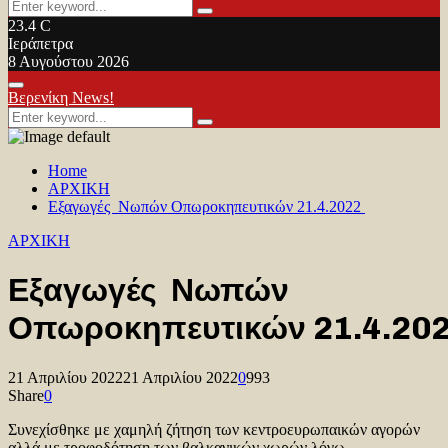
Search
Search
for:
23.4
C
Ιεράπετρα
8 Αυγούστου 2026
Facebook
Twitter
Youtube
Primary
Βερενίκη News!
Menu
Search
Search
for:
Home
ΑΡΧΙΚΗ
Εξαγωγές Νωπών Οπωροκηπευτικών 21.4.2022
ΑΡΧΙΚΗ
Εξαγωγές Νωπών
Οπωροκηπευτικών 21.4.20
21 Απριλίου 2022
21 Απριλίου 2022
0
993
Share
0
Συνεχίσθηκε με χαμηλή ζήτηση των κεντροευρωπαικών αγορών
αλλά με τροφοδότηση των βαλκανικών χωρών λόγω