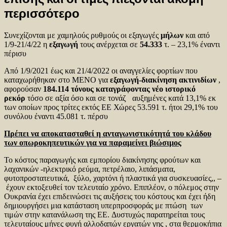
περισσότερο
Συνεχίζονται με χαμηλούς ρυθμούς οι εξαγωγές
μήλων
και από
1/9-21/4/22 η
εξαγωγή
τους ανέρχεται σε
54.333
τ. – 23,1% έναντι
πέρισυ
Από 1/9/2021 έως και 21/4/2022 οι αναγγελίες φορτίων που
καταχωρήθηκαν στο ΜΕΝΟ για
εξαγωγή-διακίνηση ακτινιδίων
,
αφορούσαν
184.114 τόνους
καταγράφοντας νέο ιστορικό
ρεκόρ
τόσο σε αξία όσο και σε τονάζ αυξημένες κατά 13,1% εκ
των οποίων προς τρίτες εκτός ΕΕ Χώρες 53.591 τ. ήτοι 29,1% του
συνόλου έναντι 45.081 τ. πέρσυ
Π
ρέπει να αποκατασταθεί η ανταγωνιστικότητά του
κλά
δου
των οπωροκηπευτικών για να παραμείνει βιώσιμος
Το κόστος παραγωγής και εμπορίου διακίνησης φρούτων και
λαχανικών -ηλεκτρικό ρεύμα, πετρέλαιο, λιπάσματα,
φυτοπροστατευτικά, ξύλο, χαρτόνι ή πλαστικά για συσκευασίες,, –
έχουν εκτοξευθεί τον τελευταίο χρόνο. Επιπλέον, ο πόλεμος στην
Ουκρανία έχει επιδεινώσει τις αυξήσεις του κόστους και έχει ήδη
δημιουργήσει μια κατάσταση υπερπροσφοράς με πτώση των
τιμών στην κατανάλωση της ΕΕ. Δυστυχώς παρατηρείται τους
τελευταίους μήνες φυγή αλλοδαπών εργατών γης , στα θερμοκήπια