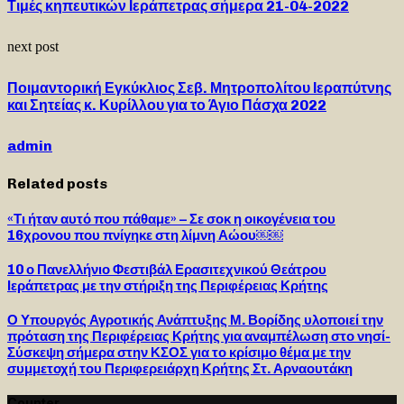
Τιμές κηπευτικών Ιεράπετρας σήμερα 21-04-2022
next post
Ποιμαντορική Εγκύκλιος Σεβ. Μητροπολίτου Ιεραπύτνης
και Σητείας κ. Κυρίλλου για το Άγιο Πάσχα 2022
admin
Related posts
«Τι ήταν αυτό που πάθαμε» – Σε σοκ η οικογένεια του
16χρονου που πνίγηκε στη λίμνη Αώου￼￼
10 ο Πανελλήνιο Φεστιβάλ Ερασιτεχνικού Θεάτρου
Ιεράπετρας με την στήριξη της Περιφέρειας Κρήτης
Ο Υπουργός Αγροτικής Ανάπτυξης Μ. Βορίδης υλοποιεί την
πρόταση της Περιφέρειας Κρήτης για αναμπέλωση στο νησί-
Σύσκεψη σήμερα στην ΚΣΟΣ για το κρίσιμο θέμα με την
συμμετοχή του Περιφερειάρχη Κρήτης Στ. Αρναουτάκη
Counter