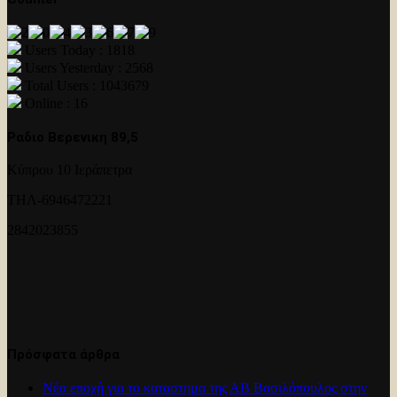
Users Today : 1818
Users Yesterday : 2568
Total Users : 1043679
Online : 16
Ραδιο Βερενικη 89,5
Κύπρου 10 Ιεράπετρα
ΤΗΛ-6946472221
2842023855
Πρόσφατα άρθρα
Νέα εποχή για το καταστημα της ΑΒ Βασιλόπουλος στην