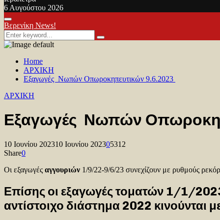
6 Αυγούστου 2026
Facebook
Twitter
Youtube
Primary
Βερενίκη News!
Menu
Search
Search
for:
Home
ΑΡΧΙΚΗ
Εξαγωγές Νωπών Οπωροκηπευτικών 9.6.2023
ΑΡΧΙΚΗ
Εξαγωγές Νωπών Οπωροκηπ
10 Ιουνίου 2023
10 Ιουνίου 2023
0
5312
Share
0
Οι εξαγωγές
αγγουριών
1/9/22-9/6/23 συνεχίζουν με ρυθμούς ρεκόρ
Επίσης οι εξαγωγές τοματών 1/1/2023
αντίστοιχο διάστημα 2022 κινούνται μ