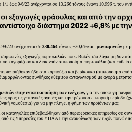
 1/1 έως 9/6/23 ανέρχονται σε 13.266 τόνους έναντι 10.996 τ. του α
 οι εξαγωγές φράουλας και από την αρχ
 αντίστοιχο διάστημα 2022 +6,9% με τη
2-9/6/23 ανέρχονται σε
330.464
τόνους +30,6%και
μανταρινιών
με 
συμφωνίες εξαγωγής πορτοκαλιών ποικ. Βαλέντσια λόγω μη δυνατότητ
 που αγοράζουν και διακινούν ατυποποίητα πορτοκάλια (κατ ευθεία α
τηριοποιήθηκαν ήδη στα καρπούζια και βερίκοκκα (ατυποποίητα από τ
διαμορφώνοντας συνθήκες αθέμιτου ανταγωνισμού με αγορά μετρητοί
ρεσιών στην εντατικοποίηση των ελέγχων,
για την αποφυγή τωνφαι
ως προς τις γειτονικές αγορές και την τρέχουσα εμπορική περίοδο (χ
θνική νομοθεσία) για να μην πληγεί η φήμη των προϊόντων μας
οι καταγγελίες επιβεβαιώθηκαν από περιφερειακές υπηρεσίες σε συν
ας από τις Υπηρεσίες του ΥΠΑΑΤ την ανακοίνωση των τυχόν ποινών 