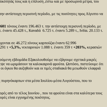
κότητάς τους και η επίλυση ,έστω και με προσωρινά μέτρα, του
την αντίστοιχη περυσινή περίοδο, με τις ποσότητες προς Αίγυπτο να
.601
τόνους έναντι 196.463 τ. την αντίστοιχη περισυνή περίοδο, με
 έναντι 45.428 τ., Καναδά 6.725 τ. έναντι 5.289 τ., Ινδία. 20.133 τ.
χονται σε 46.272.τόνους καρπούζια έναντι 62.996
.291 τ
+5,3%,
νεκταρινιών 1.088 τ. έναντι 359 τ
+203%,
κερασιών
ηγούμενη εβδομάδα Εξακολουθούμε να εξάγουμε σχετικά μικρές
εψε να ωριμάσουν τα καλοκαιρινά φρούτα. Ωστόσο, πιστεύουμε ότι
οι όγκοι θα αυξηθούν και οι τιμές σταδιακά θα μειωθούν ελαφριά
ψη πυρηνόκαρπων στα μέσα Ιουλίου-μέσα Αυγούστου, που το
ές από το τέλος Ιουνίου , που τα φρούτα είναι στα καλύτερα τους
ορές είναι εγγυημένης ποιότητος.