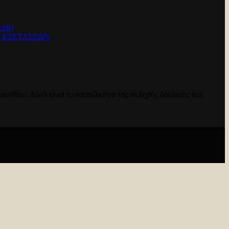
ids)
Ν ΕΞΕΤΑΣΕΩΝ
ασιθίου. Αυτό είναι το αποτέλεσμα της σκληρής δουλειάς των