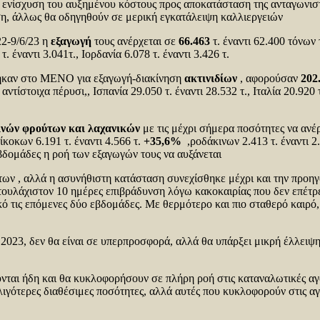
ενίσχυση του αυξημένου κόστους προς αποκατάσταση της ανταγωνιστι
η, άλλως θα οδηγηθούν σε μερική εγκατάλειψη καλλιεργειών
22-9/6/23 η
εξαγωγή
τους ανέρχεται σε
66.463
τ. έναντι 62.400 τόνων 
. έναντι 3.041τ., Ιορδανία 6.078 τ. έναντι 3.426 τ.
ήθηκαν στο ΜΕΝΟ για εξαγωγή-διακίνηση
ακτινιδίων
, αφορούσαν
202
τίστοιχα πέρυσι,, Ισπανία 29.050 τ. έναντι 28.532 τ., Ιταλία 20.920 τ.
ινών φρούτων και λαχανικών
με τις μέχρι σήμερα ποσότητες να ανέρ
ίκοκων 6.191 τ. έναντι 4.566 τ.
+35,6%
,ροδάκινων 2.413 τ. έναντι 2
 εβδομάδες η ροή των εξαγωγών τους να αυξάνεται
ύτων , αλλά η ασυνήθιστη κατάσταση συνεχίσθηκε μέχρι και την προ
τουλάχιστον 10 ημέρες επιβράδυνση λόγω κακοκαιρίας που δεν επέτρ
ό τις επόμενες δύο εβδομάδες. Με θερμότερο και πιο σταθερό καιρό, 
2023, δεν θα είναι σε υπερπροσφορά, αλλά θα υπάρξει μικρή έλλει
νται ήδη και θα κυκλοφορήσουν σε πλήρη ροή στις καταναλωτικές αγορ
λιγότερες διαθέσιμες ποσότητες, αλλά αυτές που κυκλοφορούν στις αγ