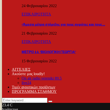
24 Φεβρουαρίου 2022
ΕΠΙΚΑΙΡΟΤΗΤΑ
«Άμεσα μέτρα στήριξης για τους αγρότες και τους…
21 Φεβρουαρίου 2022
ΕΠΙΚΑΙΡΟΤΗΤΑ
ΜΕΤΡΟ 11 ‘ΒΙΟΛΟΓΙΚΗ ΓΕΩΡΓΙΑ’
15 Φεβρουαρίου 2022
ΑΓΓΕΛΙΕΣ
Ακούστε μας loudly!
On air radio vereniki 89.5
live24
Τιμές αγροτικών προϊόντων
ΠΡΟΓΡΑΜΜΑ ΣΤΑΘΜΟΥ
Search
Search
for:
23.4
C
Ιεράπετρα