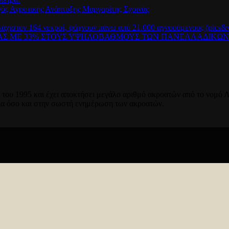
γός Αγροτικής Ανάπτυξης Μαργαρίτης Σχοινάς
λάχιστον 164 νεκροί, ψάχνουν πάνω από 21.000 αγνοούμενους (pics&v
ΡΑΣ ΜΕ 33% ΣΤΟΥΣ ΥΨΗΛΟΒΑΘΜΟΥΣ ΤΩΝ ΠΑΝΕΛΛΑΔΙΚΩ
του 1995 και έχει αποκτήσει μεγάλο αριθμό ακροατών από το νομό Λ
ία όσο και στην σωστή ενημέρωση των ακροατών.