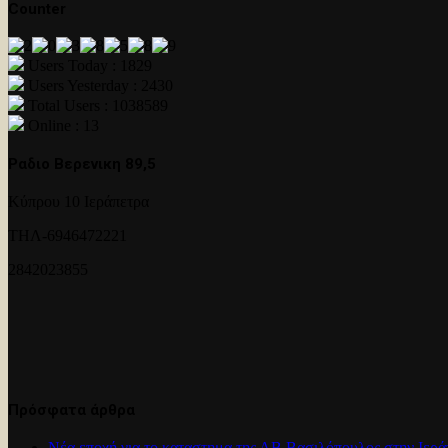
Counter
Users Today : 1829
Users Yesterday : 2430
Total Users : 1038589
Online : 13
Ραδιο Βερενικη 89,5
Κύπρου 10 Ιεράπετρα
ΤΗΛ-6946472221
2842023855
Πρόσφατα άρθρα
Νέα εποχή για το καταστημα της ΑΒ Βασιλόπουλος στην Ιερά