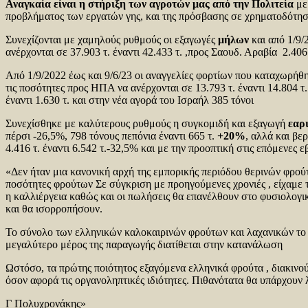
Αναγκαία είναι η στήριξη των αγροτών μας από την Πολιτεία
με 
προβλήματος των εργατών γης, και της πρόσβασης σε χρηματοδότησ
Συνεχίζονται με χαμηλούς ρυθμούς οι εξαγωγές
μήλων
και από 1/9/
ανέρχονται σε 37.903 τ. έναντι 42.433 τ. ,προς Σαουδ. Αραβία 2.406 τ
Από 1/9/2022 έως και 9/6/23 οι αναγγελίες φορτίων που καταχωρ
τις ποσότητες προς ΗΠΑ να ανέρχονται σε 13.793 τ. έναντι 14.804 τ. αν
έναντι 1.630 τ. και στην νέα αγορά του Ισραήλ 385 τόνοι
Συνεχίσθηκε με καλύτερους ρυθμούς η συγκομιδή και εξαγωγή
εαρ
πέρσι -26,5%, 798 τόνους πεπόνια έναντι 665 τ.
+20%
, αλλά και βερ
4.416 τ. έναντι 6.542 τ.-32,5% και με την προοπτική στις επόμενες
«Δεν ήταν μια κανονική αρχή της εμπορικής περιόδου θερινών φρο
ποσότητες φρούτων Σε σύγκριση με προηγούμενες χρονιές , είχαμε 
η καλλιέργεια καθώς και οι πωλήσεις θα επανέλθουν στο φυσιολογικ
και θα ισορροπήσουν.
Το σύνολο των ελληνικών καλοκαιρινών φρούτων και λαχανικών το 
μεγαλύτερο μέρος της παραγωγής διατίθεται στην κατανάλωση
Ωστόσο, τα πρώτης ποιότητος εξαγόμενα ελληνικά φρούτα , διακινού
όσον αφορά τις οργανοληπτικές ιδιότητες. Πιθανότατα θα υπάρχουν 
Γ Πολυχρονάκης»