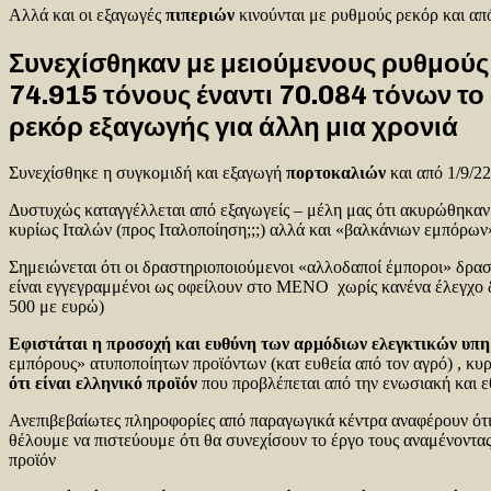
Αλλά και οι εξαγωγές
πιπεριών
κινούνται με ρυθμούς ρεκόρ και από
Συνεχίσθηκαν με μειούμενους ρυθμούς
74.915 τόνους έναντι 70.084 τόνων το
ρεκόρ εξαγωγής για άλλη μια χρονιά
Συνεχίσθηκε η συγκομιδή και εξαγωγή
πορτοκαλιών
και από 1/9/2
Δυστυχώς καταγγέλλεται από εξαγωγείς – μέλη μας ότι ακυρώθηκαν 
κυρίως Ιταλών (προς Ιταλοποίηση;;;) αλλά και «βαλκάνιων εμπόρων»
Σημειώνεται ότι οι δραστηριοποιούμενοι «αλλοδαποί έμποροι» δρασ
είναι εγγεγραμμένοι ως οφείλουν στο ΜΕΝΟ χωρίς κανένα έλεγχο 
500 με ευρώ)
Εφιστάται η προσοχή και ευθύνη των αρμόδιων ελεγκτικών υπη
εμπόρους» ατυποποίητων προϊόντων (κατ ευθεία από τον αγρό) , κυρί
ότι είναι ελληνικό προϊόν
που προβλέπεται από την ενωσιακή και ε
Ανεπιβεβαίωτες πληροφορίες από παραγωγικά κέντρα αναφέρουν ότι 
θέλουμε να πιστεύουμε ότι θα συνεχίσουν το έργο τους αναμένοντ
προϊόν