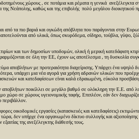
οδοτημένους χώρους , σε ποτάμια και ρέματα η γενικά ανεξέλεγκτα σ
ια της Νεάπολης, καθώς και της επιβολής πολύ μεγάλου διοικητικού π
ι από τα πιο βαριά και ογκώδη απόβλητα που παράγονται στην Ευρ
τελούνται από υλικά, όπως σκυρόδεμα, σίδηρο, τούβλα, γύψο, ξύλο
ρίων και των δημοσίων υποδομών, ολική ή μερική κατεδάφιση κτιρί
εφαρμόζονται σε όλη την ΕΕ, έχουν ως αποτέλεσμα , τη δυσκολία συ
ύμα αποβλήτων με προτεραιότητα διαχείρισης. Υπάρχει ένα υψηλό 
ικότερα, υπάρχει μια νέα αγορά για χρήση αδρανών υλικών που προέρ
τασκευών και κατεδαφίσεων είναι καλά εδραιωμένη, εύκολα προσβάσι
 αποβλήτων ποικίλλει σε μεγάλο βαθμό σε ολόκληρη την Ε.Ε. από λ
μο χώρο σε χώρους υγειονομικής ταφής. Επιπλέον, εάν δεν διαχωρίζον
ο περιβάλλον.
ορες οικοδομικές εργασίες (κατασκευές και κατεδαφίσεις) εκτιμώντα
τώρα, δεν υπήρχε ένα οργανωμένο δίκτυο συλλογής και αξιοποίησης τ
ξαιτίας της ανεξέλεγκτης διάθεσής τους.