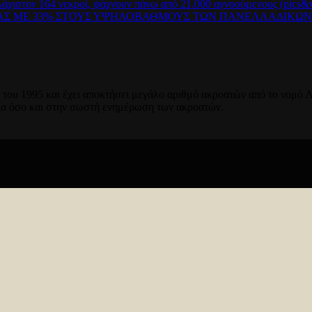
λάχιστον 164 νεκροί, ψάχνουν πάνω από 21.000 αγνοούμενους (pics&v
ΡΑΣ ΜΕ 33% ΣΤΟΥΣ ΥΨΗΛΟΒΑΘΜΟΥΣ ΤΩΝ ΠΑΝΕΛΛΑΔΙΚΩ
του 1995 και έχει αποκτήσει μεγάλο αριθμό ακροατών από το νομό Λ
ία όσο και στην σωστή ενημέρωση των ακροατών.