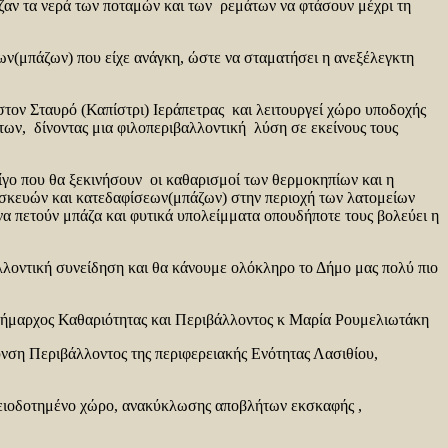
ζαν τα νερά των ποταμών και των ρεμάτων να φτάσουν μέχρι τη
ν(μπάζων) που είχε ανάγκη, ώστε να σταματήσει η ανεξέλεγκτη
 στον Σταυρό (Καπίστρι) Ιεράπετρας και λειτουργεί χώρο υποδοχής
ων, δίνοντας μια φιλοπεριβαλλοντική λύση σε εκείνους τους
γο που θα ξεκινήσουν οι καθαρισμοί των θερμοκηπίων και η
ασκευών και κατεδαφίσεων(μπάζων) στην περιοχή των λατομείων
 να πετούν μπάζα και φυτικά υπολείμματα οπουδήποτε τους βολεύει η
λλοντική συνείδηση και θα κάνουμε ολόκληρο το Δήμο μας πολύ πιο
ιδήμαρχος Καθαριότητας και Περιβάλλοντος κ Μαρία Ρουμελιωτάκη
υνση Περιβάλλοντος της περιφερειακής Ενότητας Λασιθίου,
αδειοδοτημένο χώρο, ανακύκλωσης αποβλήτων εκσκαφής ,