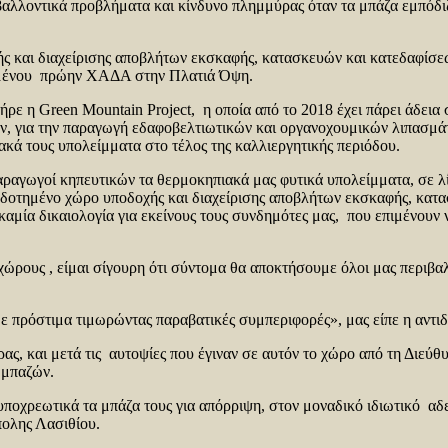
βαλλοντικά προβλήματα και κίνδυνο πλημμύρας όταν τα μπάζα εμπόδι
ς και διαχείρισης αποβλήτων εκσκαφής, κατασκευών και κατεδαφίσεω
τημένου πρώην ΧΑΔΑ στην Πλατιά Όψη.
ρε η Green Mountain Project, η οποία από το 2018 έχει πάρει άδεια
, για την παραγωγή εδαφοβελτιωτικών και οργανοχουμικών λιπασμάτ
ακά τους υπολείμματα στο τέλος της καλλιεργητικής περιόδου.
ραγωγοί κηπευτικών τα θερμοκηπιακά μας φυτικά υπολείμματα, σε λί
ιοδοτημένο χώρο υποδοχής και διαχείρισης αποβλήτων εκσκαφής, κατ
 καμία δικαιολογία για εκείνους τους συνδημότες μας, που επιμένουν
ώρους , είμαι σίγουρη ότι σύντομα θα αποκτήσουμε όλοι μας περιβα
με πρόστιμα τιμωρώντας παραβατικές συμπεριφορές», μας είπε η αντ
ς, και μετά τις αυτοψίες που έγιναν σε αυτόν το χώρο από τη Διεύθ
 μπαζών.
 υποχρεωτικά τα μπάζα τους για απόρριψη, στον μοναδικό ιδιωτικό 
πολης Λασιθίου.