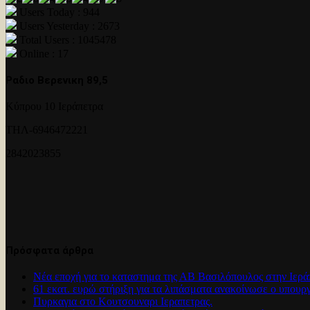
Users Today : 944
Users Yesterday : 2673
Total Users : 1045478
Online : 17
Ραδιο Βερενικη 89,5
Κύπρου 10 Ιεράπετρα
ΤΗΛ-6946472221
2842023855
Πρόσφατα άρθρα
Νέα εποχή για το καταστημα της ΑΒ Βασιλόπουλος στην Ιερά
61 εκατ. ευρώ στήριξη για τα λιπάσματα ανακοίνωσε ο υπουρ
Πυρκαγια στο Κουτσουναρι Ιεραπετρας.