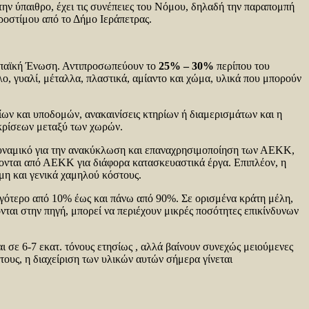
την ύπαιθρο, έχει τις συνέπειες του Νόμου, δηλαδή την παραπομπή
ροστίμου από το Δήμο Ιεράπετρας.
ωπαϊκή Ένωση. Αντιπροσωπεύουν το
25% – 30%
περίπου του
, γυαλί, μέταλλα, πλαστικά, αμίαντο και χώμα, υλικά που μπορούν
ων και υποδομών, ανακαινίσεις κτηρίων ή διαμερισμάτων και η
γκρίσεων μεταξύ των χωρών.
δυναμικό για την ανακύκλωση και επαναχρησιμοποίηση των ΑΕΚΚ,
χονται από ΑΕΚΚ για διάφορα κατασκευαστικά έργα. Επιπλέον, η
μη και γενικά χαμηλού κόστους.
ιγότερο από 10% έως και πάνω από 90%. Σε ορισμένα κράτη μέλη,
ται στην πηγή, μπορεί να περιέχουν μικρές ποσότητες επικίνδυνων
ι σε 6-7 εκατ. τόνους ετησίως , αλλά βαίνουν συνεχώς μειούμενες
ους, η διαχείριση των υλικών αυτών σήμερα γίνεται