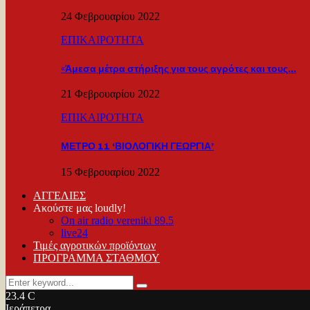
24 Φεβρουαρίου 2022
ΕΠΙΚΑΙΡΟΤΗΤΑ
«Άμεσα μέτρα στήριξης για τους αγρότες και τους…
21 Φεβρουαρίου 2022
ΕΠΙΚΑΙΡΟΤΗΤΑ
ΜΕΤΡΟ 11 ‘ΒΙΟΛΟΓΙΚΗ ΓΕΩΡΓΙΑ’
15 Φεβρουαρίου 2022
ΑΓΓΕΛΙΕΣ
Ακούστε μας loudly!
On air radio vereniki 89.5
live24
Τιμές αγροτικών προϊόντων
ΠΡΟΓΡΑΜΜΑ ΣΤΑΘΜΟΥ
Search
Search
for:
23.4
C
Ιεράπετρα