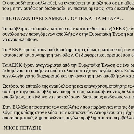
Ο οποιοσδήποτε συλληφθεί, να εναποθέτει τα μπάζα του σε μη αδει
του με την αυτόφωρη διαδικασία -αν πιαστεί αμέσως- στα δικαστήρ
ΤΙΠΟΤΑ ΔΕΝ ΠΑΕΙ ΧΑΜΕΝΟ…ΟΥΤΕ ΚΑΙ ΤΑ ΜΠΑΖΑ…
Τα απόβλητα εκσκαφών, κατασκευών και κατεδαφίσεων(ΑΕΚΚ) είνα
συνόλου των παραγόμενων αποβλήτων στην Ευρωπαϊκή Ένωση και απο
να ανακυκλωθούν.
Τα ΑΕΚΚ προκύπτουν από δραστηριότητες όπως η κατασκευή των κτι
κατασκευή και συντήρηση των οδών. Οι διαφορετικοί ορισμοί που 
Τα ΑΕΚΚ έχουν αναγνωριστεί από την Ευρωπαϊκή Ένωση ως ένα ρε
δεδομένου ότι ορισμένα από τα υλικά αυτά έχουν μεγάλη αξία. Ειδ
τεχνολογία για το διαχωρισμό και την ανάκτηση των αποβλήτων κα
Ωστόσο, το επίπεδο της ανακύκλωσης και επαναχρησιμοποίησης των
αυτή η κατηγορία αποβλήτων απορρίπτεται, καταλαμβάνοντας πολύτι
αποβλήτων, με κίνδυνο να προκαλέσουν ιδιαίτερους κινδύνους για τ
Στην Ελλάδα η ποσότητα των αποβλήτων που παράγονται από τις διάφ
λόγω της κρίσης στον κλάδο των κατασκευών. Δεδομένου ότι μέχρι 
αποσπασματικά, δημιουργώντας μεγάλα προβλήματα στο περιβάλλον ε
ΝΙΚΟΣ ΠΕΤΑΣΗΣ