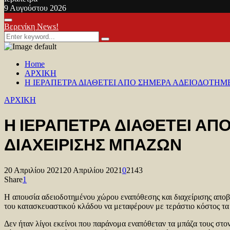
9 Αυγούστου 2026
Facebook
Twitter
Youtube
Primary
Βερενίκη News!
Menu
Search
Search
for:
Home
ΑΡΧΙΚΗ
Η ΙΕΡΑΠΕΤΡΑ ΔΙΑΘΕΤΕΙ ΑΠΟ ΣΗΜΕΡΑ ΑΔΕΙΟΔΟΤΗ
ΑΡΧΙΚΗ
Η ΙΕΡΑΠΕΤΡΑ ΔΙΑΘΕΤΕΙ Α
ΔΙΑΧΕΙΡΙΣΗΣ ΜΠΑΖΩΝ
20 Απριλίου 2021
20 Απριλίου 2021
0
2143
Share
1
Η απουσία αδειοδοτημένου χώρου εναπόθεσης και διαχείρισης αποβ
του κατασκευαστικού κλάδου να μεταφέρουν με τεράστιο κόστος τα
Δεν ήταν λίγοι εκείνοι που παράνομα εναπόθεταν τα μπάζα τους