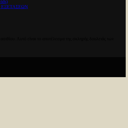
ids)
Ν ΕΞΕΤΑΣΕΩΝ
ασιθίου. Αυτό είναι το αποτέλεσμα της σκληρής δουλειάς των