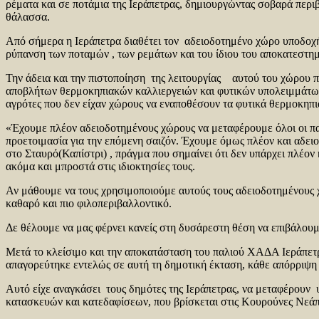
ρέματα και σε ποτάμια της Ιεράπετρας, δημιουργώντας σοβαρά περι
θάλασσα.
Από σήμερα η Ιεράπετρα διαθέτει τον αδειοδοτημένο χώρο υποδοχή
ρύπανση των ποταμών , των ρεμάτων και του ίδιου του αποκατεσ
Την άδεια και την πιστοποίηση της λειτουργίας αυτού του χώρου πή
αποβλήτων θερμοκηπιακών καλλιεργειών και φυτικών υπολειμμάτων
αγρότες που δεν είχαν χώρους να εναποθέσουν τα φυτικά θερμοκηπι
«Έχουμε πλέον αδειοδοτημένους χώρους να μεταφέρουμε όλοι οι πα
προετοιμασία για την επόμενη σαιζόν. Έχουμε όμως πλέον και αδε
στο Σταυρό(Καπίστρι) , πράγμα που σημαίνει ότι δεν υπάρχει πλέον
ακόμα και μπροστά στις ιδιοκτησίες τους.
Αν μάθουμε να τους χρησιμοποιούμε αυτούς τους αδειοδοτημένους χ
καθαρό και πιο φιλοπεριβαλλοντικό.
Δε θέλουμε να μας φέρνει κανείς στη δυσάρεστη θέση να επιβάλου
Μετά το κλείσιμο και την αποκατάσταση του παλιού ΧΑΔΑ Ιεράπετρα
απαγορεύτηκε εντελώς σε αυτή τη δημοτική έκταση, κάθε απόρριψη
Αυτό είχε αναγκάσει τους δημότες της Ιεράπετρας, να μεταφέρουν
κατασκευών και κατεδαφίσεων, που βρίσκεται στις Κουρούνες Νεά