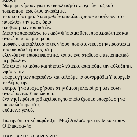
Να μεριμνήσουν για τον αποκλεισμό ενεργειών μαζικού
τουρισμού, έως ότου ανακάμψει
το οικοσύστημα. Να ληφθούν αποφάσεις που θα αφήνουν στο
παρελθόν την χωρίς όριο
απόβαση των τουριστών.
Μετά τα παραπάνω, το παρόν ψήφισμα θέτει προτεραιότητες και
αναφέρεται σε μια ήπιας
μορφής εκμετάλλευσης της νήσου, που στοχεύει στην προστασία
του οικοσυστήματος, στη
ελεγχόμενη επισκεψιμότητα, και σε ένα σταθερό επιχειρηματικό
περιβάλλον.
Με αυτόν το τρόπο και τίποτα λιγότερο, απαιτούμε την φύλαξη της
νήσου, την
εφαρμογή των παραπάνω και καλούμε τα συναρμόδια Υπουργεία,
το Δήμο, την
επιτροπή να προχωρήσουν στην άμεση υλοποίηση των όσων
αναφέρονται. Επιδιώκουμε
ένα νησί πρότυπης διαχείρισης το οποίο έχουμε υποχρέωση να
παραδώσουμε στις
επόμενες γενεές.
Για την δημοτική παράταξη «Μαζί Αλλάζουμε την Ιεράπετρα».
Ο Επικεφαλής
ΠΑΝΤΑΖΗΣ Θ. ΑΡΓΥΡΗΣ