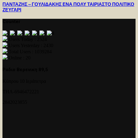
ΠΑΝΤΑΖΗΣ – ΓΟΥΛΙΔΑΚΗΣ ΕΝΑ ΠΟΛΥ ΤΑΙΡΙΑΣΤΟ ΠΟΛΙΤΙΚΟ
ΖΕΥΓΑΡΙ
Counter
Users Today : 2524
Users Yesterday : 2430
Total Users : 1039284
Online : 20
Ραδιο Βερενικη 89,5
Κύπρου 10 Ιεράπετρα
ΤΗΛ-6946472221
2842023855