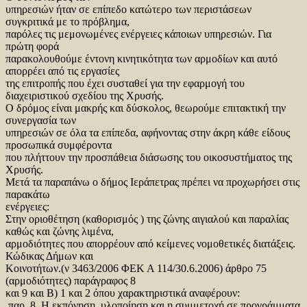
υπηρεσιών ήταν σε επίπεδο κατώτερο των περιστάσεων
συγκριτικά με το πρόβλημα,
παρόλες τις μεμονωμένες ενέργειες κάποιων υπηρεσιών. Για
πρώτη φορά
παρακολουθούμε έντονη κινητικότητα των αρμοδίων και αυτό
απορρέει από τις εργασίες
της επιτροπής που έχει συσταθεί για την εφαρμογή του
διαχειριστικού σχεδίου της Χρυσής.
Ο δρόμος είναι μακρής και δύσκολος, θεωρούμε επιτακτική την
συνεργασία των
υπηρεσιών σε όλα τα επίπεδα, αφήνοντας στην άκρη κάθε είδους
προσωπικά συμφέροντα
που πλήττουν την προσπάθεια διάσωσης του οικοσυστήματος της
Χρυσής.
Μετά τα παραπάνω ο δήμος Ιεράπετρας πρέπει να προχωρήσει στις
παρακάτω
ενέργειες:
Στην οριοθέτηση (καθορισμός ) της ζώνης αιγιαλού και παραλίας
καθώς και ζώνης λιμένα,
αρμοδιότητες που απορρέουν από κείμενες νομοθετικές διατάξεις.
Κώδικας Δήμων και
Κοινοτήτων.(ν 3463/2006 ΦΕΚ Α 114/30.6.2006) άρθρο 75
(αρμοδιότητες) παράγραφος 8
και 9 και Β) 1 και 2 όπου χαρακτηριστικά αναφέρουν:
παρ. 8. Η εκπόνηση, υλοποίηση και η συμμετοχή σε προγράμματα