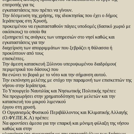
επιτροπής για τις
εγκαταστάσεις που πρέπει να γίνουν.
Την δέσμευση της χρήσης, της ιδιοκτησίας που έχει ο δήμος
Ιεράπετρας στη Χρυσή,
προκειμένου να εγκατασταθούν πάγιες υποδομές (δασικό χωριό με
οικίσκους) το οποίο θα
εξυπηρετεί τις ανάγκες των υπηρεσιών στο νησί καθώς και
εγκαταστάσεις για την
διαχείριση των απορριμμάτων που ξεβράζει η θάλασσα ή
προκύπτουν από τους
επισκέπτες.
Την άμεση κατασκευή Ξύλινου υπερυψωμένου διαδρόμου(
περιμετρικά του δάσους) που
θα ενώνει το βοριά με το νότο και την σήμανση αυτού.
Την εκπόνηση μελέτης με στόχο την παραμονή των επισκεπτών της
νήσου στην Ιεράπετρα.
Το Υπουργείο Ναυτιλίας και Νησιωτικής Πολιτικής πρέπει:
Nα προχωρήσει στην χρηματοδότηση των μελετών και την
κατασκευή του μικρού λιμενικού
έργου στη χρυσή.
Ο Οργανισμός Φυσικού Περιβάλλοντος και Κλιματικής Αλλαγής
(Ο.ΦΥ.ΠΕ.Κ.Α) πρέπει:
Nα φροντίσει άμεσα για την επαρκή και μόνιμη φύλαξη της νήσου
καθώς και στην
υλοποίηση (σε συνεργασία με την επιτροπή) όλων των δράσεων