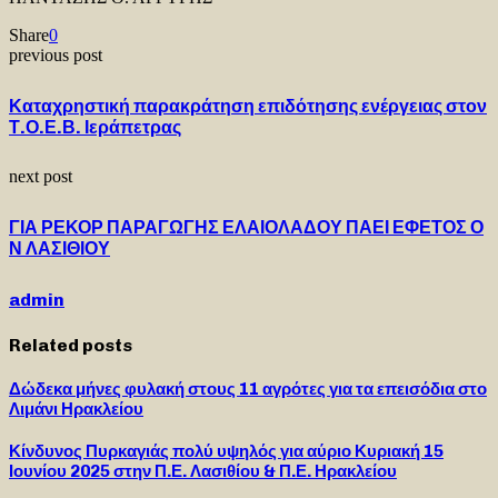
Share
0
previous post
Καταχρηστική παρακράτηση επιδότησης ενέργειας στον
Τ.Ο.Ε.Β. Ιεράπετρας
next post
ΓΙΑ ΡΕΚΟΡ ΠΑΡΑΓΩΓΗΣ ΕΛΑΙΟΛΑΔΟΥ ΠΑΕΙ ΕΦΕΤΟΣ Ο
Ν ΛΑΣΙΘΙΟΥ
admin
Related posts
Δώδεκα μήνες φυλακή στους 11 αγρότες για τα επεισόδια στο
Λιμάνι Ηρακλείου
Κίνδυνος Πυρκαγιάς πολύ υψηλός για αύριο Κυριακή 15
Ιουνίου 2025 στην Π.Ε. Λασιθίου & Π.Ε. Ηρακλείου