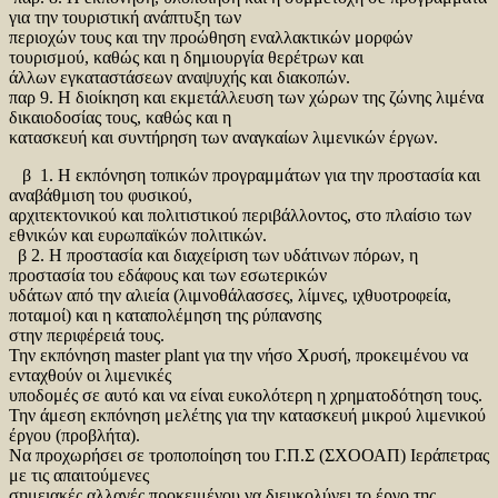
για την τουριστική ανάπτυξη των
περιοχών τους και την προώθηση εναλλακτικών μορφών
τουρισμού, καθώς και η δημιουργία θερέτρων και
άλλων εγκαταστάσεων αναψυχής και διακοπών.
παρ 9. Η διοίκηση και εκμετάλλευση των χώρων της ζώνης λιμένα
δικαιοδοσίας τους, καθώς και η
κατασκευή και συντήρηση των αναγκαίων λιμενικών έργων.
β 1. Η εκπόνηση τοπικών προγραμμάτων για την προστασία και
αναβάθμιση του φυσικού,
αρχιτεκτονικού και πολιτιστικού περιβάλλοντος, στο πλαίσιο των
εθνικών και ευρωπαϊκών πολιτικών.
β 2. Η προστασία και διαχείριση των υδάτινων πόρων, η
προστασία του εδάφους και των εσωτερικών
υδάτων από την αλιεία (λιμνοθάλασσες, λίμνες, ιχθυοτροφεία,
ποταμοί) και η καταπολέμηση της ρύπανσης
στην περιφέρειά τους.
Την εκπόνηση master plant για την νήσο Χρυσή, προκειμένου να
ενταχθούν οι λιμενικές
υποδομές σε αυτό και να είναι ευκολότερη η χρηματοδότηση τους.
Την άμεση εκπόνηση μελέτης για την κατασκευή μικρού λιμενικού
έργου (προβλήτα).
Να προχωρήσει σε τροποποίηση του Γ.Π.Σ (ΣΧΟΟΑΠ) Ιεράπετρας
με τις απαιτούμενες
σημειακές αλλαγές προκειμένου να διευκολύνει το έργο της