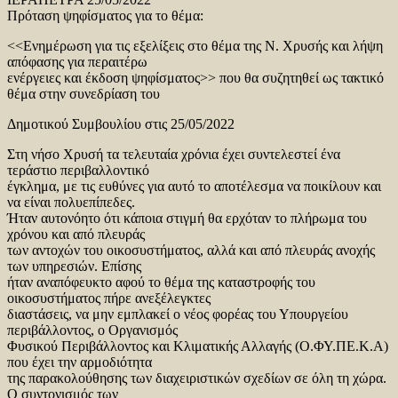
Πρόταση ψηφίσματος για το θέμα:
<<Ενημέρωση για τις εξελίξεις στο θέμα της Ν. Χρυσής και λήψη
απόφασης για περαιτέρω
ενέργειες και έκδοση ψηφίσματος>> που θα συζητηθεί ως τακτικό
θέμα στην συνεδρίαση του
Δημοτικού Συμβουλίου στις 25/05/2022
Στη νήσο Χρυσή τα τελευταία χρόνια έχει συντελεστεί ένα
τεράστιο περιβαλλοντικό
έγκλημα, με τις ευθύνες για αυτό το αποτέλεσμα να ποικίλουν και
να είναι πολυεπίπεδες.
Ήταν αυτονόητο ότι κάποια στιγμή θα ερχόταν το πλήρωμα του
χρόνου και από πλευράς
των αντοχών του οικοσυστήματος, αλλά και από πλευράς ανοχής
των υπηρεσιών. Επίσης
ήταν αναπόφευκτο αφού το θέμα της καταστροφής του
οικοσυστήματος πήρε ανεξέλεγκτες
διαστάσεις, να μην εμπλακεί ο νέος φορέας του Υπουργείου
περιβάλλοντος, ο Οργανισμός
Φυσικού Περιβάλλοντος και Κλιματικής Αλλαγής (Ο.ΦΥ.ΠΕ.Κ.Α)
που έχει την αρμοδιότητα
της παρακολούθησης των διαχειριστικών σχεδίων σε όλη τη χώρα.
Ο συντονισμός των