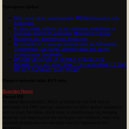
Πρόσφατα άρθρα
Νέα εποχή για το καταστημα της ΑΒ Βασιλόπουλος στην
Ιεράπετρα!
61 εκατ. ευρώ στήριξη για τα λιπάσματα ανακοίνωσε ο
υπουργός Αγροτικής Ανάπτυξης Μαργαρίτης Σχοινάς
Πυρκαγια στο Κουτσουναρι Ιεραπετρας.
Βενεζουέλα: Ο χειρότερος σεισμός εδώ και 126 χρόνια –
Τουλάχιστον 164 νεκροί, ψάχνουν πάνω από 21.000
αγνοούμενους (pics&vids)
ΠΑΝΗΓΥΡΊΖΟΥΝ ΤΑ ΓΕΝΙΚΑ ΛΥΚΕΙΑ ΤΗΣ
ΙΕΡΑΠΕΤΡΑΣ ΜΕ 33% ΣΤΟΥΣ ΥΨΗΛΟΒΑΘΜΟΥΣ ΤΩΝ
ΠΑΝΕΛΛΑΔΙΚΩΝ ΕΞΕΤΑΣΕΩΝ
Players vereniki radio 89.5 mhz
Βερενίκη News!
About US
Το ράδιο Βερενίκη 89,5 MHZ μεταδίδεται στα FM από το
καλοκαίρι του 1995 και έχει αποκτήσει μεγάλο αριθμό ακροατών
από το νομό Λασιθίου. Αυτό είναι το αποτέλεσμα της σκληρής
δουλειάς των παραγωγών και στελεχών του σταθμού, τόσο στη
μουσική ψυχαγωγία όσο και στην σωστή ενημέρωση των
ακροατών.